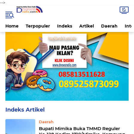
-->
Home
Terpopuler
Indeks
Artikel
Daerah
Inte
Home
Currently Browsing: Daerah
Daerah
Bupati Mimika Buka TMMD Reguler