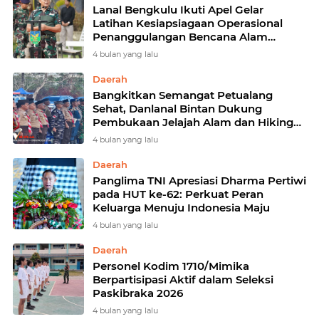
Lanal Bengkulu Ikuti Apel Gelar
Latihan Kesiapsiagaan Operasional
Penanggulangan Bencana Alam
Gempa Bumi Megathrust Tahun 2026
4 bulan yang lalu
Daerah
Bangkitkan Semangat Petualang
Sehat, Danlanal Bintan Dukung
Pembukaan Jelajah Alam dan Hiking
Rally II 2026
4 bulan yang lalu
Daerah
Panglima TNI Apresiasi Dharma Pertiwi
pada HUT ke-62: Perkuat Peran
Keluarga Menuju Indonesia Maju
4 bulan yang lalu
Daerah
Personel Kodim 1710/Mimika
Berpartisipasi Aktif dalam Seleksi
Paskibraka 2026
4 bulan yang lalu