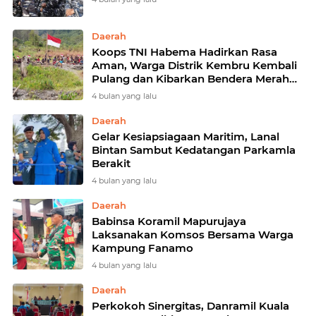
Daerah
Koops TNI Habema Hadirkan Rasa
Aman, Warga Distrik Kembru Kembali
Pulang dan Kibarkan Bendera Merah
Putih
4 bulan yang lalu
Daerah
Gelar Kesiapsiagaan Maritim, Lanal
Bintan Sambut Kedatangan Parkamla
Berakit
4 bulan yang lalu
Daerah
Babinsa Koramil Mapurujaya
Laksanakan Komsos Bersama Warga
Kampung Fanamo
4 bulan yang lalu
Daerah
Perkokoh Sinergitas, Danramil Kuala