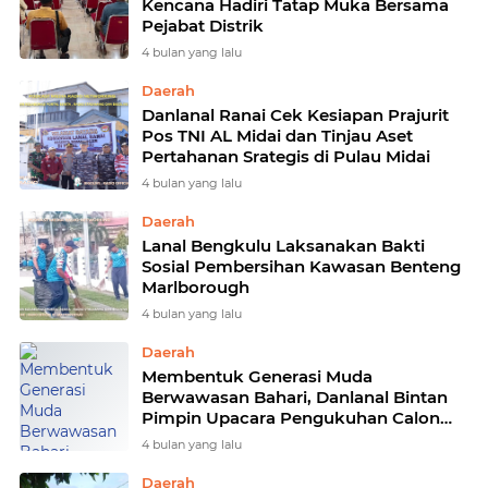
Kencana Hadiri Tatap Muka Bersama
Pejabat Distrik
4 bulan yang lalu
Daerah
Danlanal Ranai Cek Kesiapan Prajurit
Pos TNI AL Midai dan Tinjau Aset
Pertahanan Srategis di Pulau Midai
4 bulan yang lalu
Daerah
Lanal Bengkulu Laksanakan Bakti
Sosial Pembersihan Kawasan Benteng
Marlborough
4 bulan yang lalu
Daerah
Membentuk Generasi Muda
Berwawasan Bahari, Danlanal Bintan
Pimpin Upacara Pengukuhan Calon
Anggota Saka Bahari
4 bulan yang lalu
Daerah