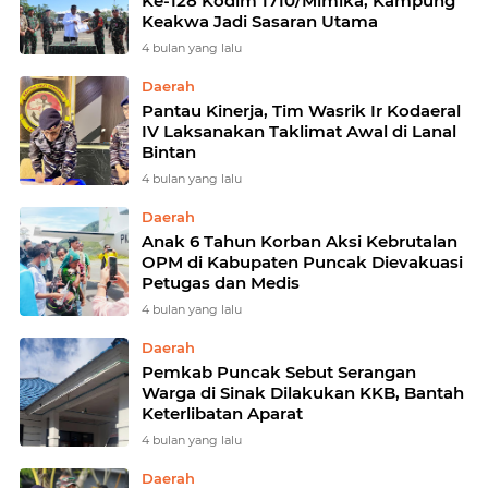
Ke-128 Kodim 1710/Mimika, Kampung
Keakwa Jadi Sasaran Utama
4 bulan yang lalu
Daerah
Pantau Kinerja, Tim Wasrik Ir Kodaeral
IV Laksanakan Taklimat Awal di Lanal
Bintan
4 bulan yang lalu
Daerah
Anak 6 Tahun Korban Aksi Kebrutalan
OPM di Kabupaten Puncak Dievakuasi
Petugas dan Medis
4 bulan yang lalu
Daerah
Pemkab Puncak Sebut Serangan
Warga di Sinak Dilakukan KKB, Bantah
Keterlibatan Aparat
4 bulan yang lalu
Daerah