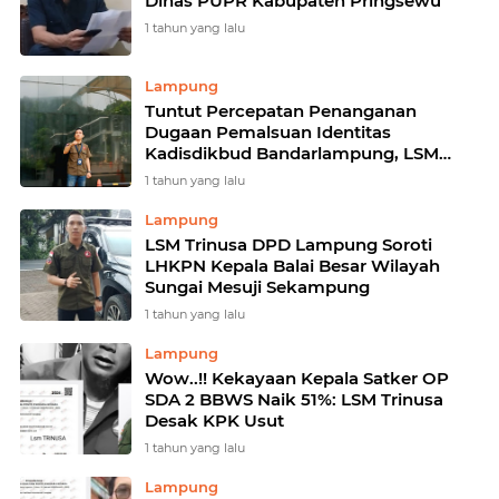
Dinas PUPR Kabupaten Pringsewu
1 tahun yang lalu
Lampung
Tuntut Percepatan Penanganan
Dugaan Pemalsuan Identitas
Kadisdikbud Bandarlampung, LSM
Trinusa Ancam Demo
1 tahun yang lalu
Lampung
LSM Trinusa DPD Lampung Soroti
LHKPN Kepala Balai Besar Wilayah
Sungai Mesuji Sekampung
1 tahun yang lalu
Lampung
Wow..!! Kekayaan Kepala Satker OP
SDA 2 BBWS Naik 51%: LSM Trinusa
Desak KPK Usut
1 tahun yang lalu
Lampung