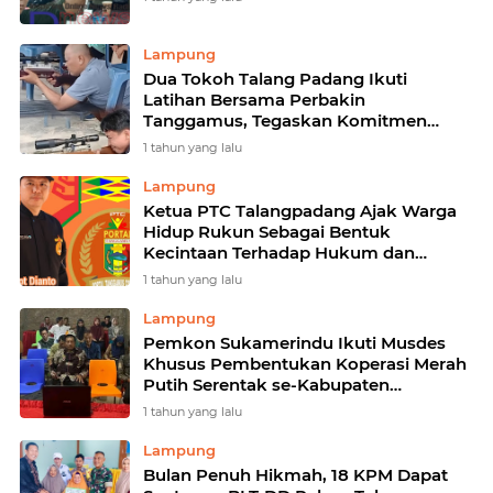
Lampung
Dua Tokoh Talang Padang Ikuti
Latihan Bersama Perbakin
Tanggamus, Tegaskan Komitmen
Majukan Organisasi
1 tahun yang lalu
Lampung
Ketua PTC Talangpadang Ajak Warga
Hidup Rukun Sebagai Bentuk
Kecintaan Terhadap Hukum dan
Aturan
1 tahun yang lalu
Lampung
Pemkon Sukamerindu Ikuti Musdes
Khusus Pembentukan Koperasi Merah
Putih Serentak se-Kabupaten
Tanggamus
1 tahun yang lalu
Lampung
Bulan Penuh Hikmah, 18 KPM Dapat