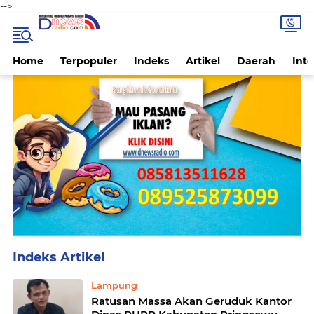
-->
Home
Terpopuler
Indeks
Artikel
Daerah
Inte
Home
Currently Browsing: Lampung
Lampung
Ratusan Massa Akan Geruduk Kantor