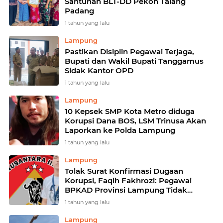
Santunan BLT-DD Pekon Talang
Padang
1 tahun yang lalu
Lampung
Pastikan Disiplin Pegawai Terjaga,
Bupati dan Wakil Bupati Tanggamus
Sidak Kantor OPD
1 tahun yang lalu
Lampung
10 Kepsek SMP Kota Metro diduga
Korupsi Dana BOS, LSM Trinusa Akan
Laporkan ke Polda Lampung
1 tahun yang lalu
Lampung
Tolak Surat Konfirmasi Dugaan
Korupsi, Faqih Fakhrozi: Pegawai
BPKAD Provinsi Lampung Tidak
Proporsional
1 tahun yang lalu
Lampung