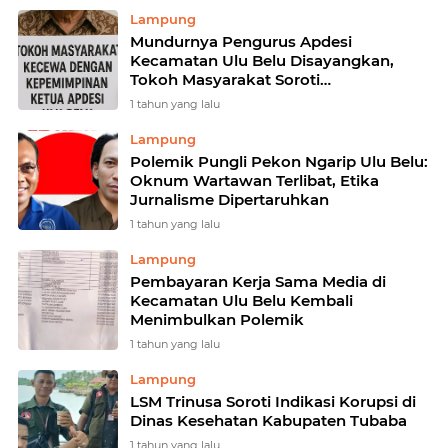
Lampung
Mundurnya Pengurus Apdesi
Kecamatan Ulu Belu Disayangkan,
Tokoh Masyarakat Soroti
Kepemimpinan Ketua
1 tahun yang lalu
Lampung
Polemik Pungli Pekon Ngarip Ulu Belu:
Oknum Wartawan Terlibat, Etika
Jurnalisme Dipertaruhkan
1 tahun yang lalu
Lampung
Pembayaran Kerja Sama Media di
Kecamatan Ulu Belu Kembali
Menimbulkan Polemik
1 tahun yang lalu
Lampung
LSM Trinusa Soroti Indikasi Korupsi di
Dinas Kesehatan Kabupaten Tubaba
1 tahun yang lalu