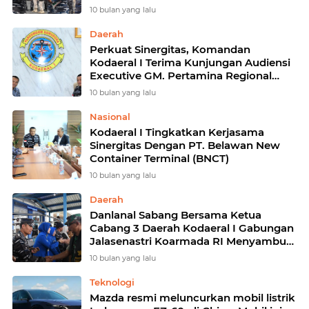
10 bulan yang lalu
Daerah
Perkuat Sinergitas, Komandan
Kodaeral I Terima Kunjungan Audiensi
Executive GM. Pertamina Regional
Sumbagut
10 bulan yang lalu
Nasional
Kodaeral I Tingkatkan Kerjasama
Sinergitas Dengan PT. Belawan New
Container Terminal (BNCT)
10 bulan yang lalu
Daerah
Danlanal Sabang Bersama Ketua
Cabang 3 Daerah Kodaeral I Gabungan
Jalasenastri Koarmada RI Menyambut
Kedatangan Pangdam Iskandar Muda
10 bulan yang lalu
Teknologi
Mazda resmi meluncurkan mobil listrik