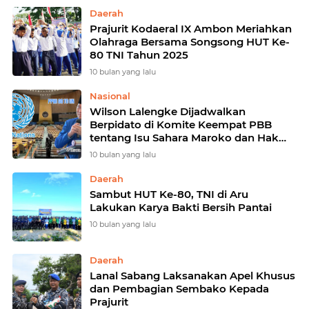
Daerah
Prajurit Kodaeral IX Ambon Meriahkan
Olahraga Bersama Songsong HUT Ke-
80 TNI Tahun 2025
10 bulan yang lalu
Nasional
Wilson Lalengke Dijadwalkan
Berpidato di Komite Keempat PBB
tentang Isu Sahara Maroko dan Hak
Asasi Manusia
10 bulan yang lalu
Daerah
Sambut HUT Ke-80, TNI di Aru
Lakukan Karya Bakti Bersih Pantai
10 bulan yang lalu
Daerah
Lanal Sabang Laksanakan Apel Khusus
dan Pembagian Sembako Kepada
Prajurit