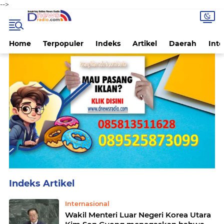
-->
Home
Terpopuler
Indeks
Artikel
Daerah
Inte
Home
Next to See All Posts
Internasional
Wakil Menteri Luar Negeri Korea Utara