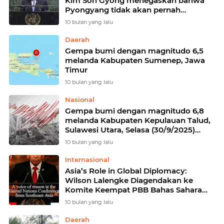
Kim Son Gyong menegaskan bahwa
Pyongyang tidak akan pernah
menyerahkan senjata nuklirnya
10 bulan yang lalu
Daerah
Gempa bumi dengan magnitudo 6,5
melanda Kabupaten Sumenep, Jawa
Timur
10 bulan yang lalu
Nasional
Gempa bumi dengan magnitudo 6,8
melanda Kabupaten Kepulauan Talud,
Sulawesi Utara, Selasa (30/9/2025)
sekitar pukul 20.59 WIB
10 bulan yang lalu
Internasional
Asia’s Role in Global Diplomacy:
Wilson Lalengke Diagendakan ke
Komite Keempat PBB Bahas Sahara
Maroko dan HAM
10 bulan yang lalu
Daerah