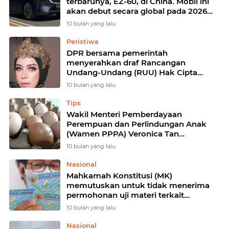
terbarunya, EZ-60, di China. Mobil ini
akan debut secara global pada 2026
dengan nama berbeda, yakni Mazda
10 bulan yang lalu
CX-6e. SUV listrik
Peristiwa
DPR bersama pemerintah
menyerahkan draf Rancangan
Undang-Undang (RUU) Hak Cipta
kepada anggota DPR RI Melly Goeslaw
10 bulan yang lalu
sebagai pengusul,
Tips
Wakil Menteri Pemberdayaan
Perempuan dan Perlindungan Anak
(Wamen PPPA) Veronica Tan
mengapresiasi pelaksanaan program 1
10 bulan yang lalu
Hari 2 Telur
Nasional
Mahkamah Konstitusi (MK)
memutuskan untuk tidak menerima
permohonan uji materi terkait
penghapusan kolom agama pada
10 bulan yang lalu
kartu tanda penduduk (KTP) dan kartu
keluarga (KK)
Nasional