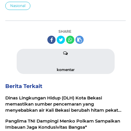
di luar negeri
Nasional
SHARE
komentar
Berita Terkait
Dinas Lingkungan Hidup (DLH) Kota Bekasi
memastikan sumber pencemaran yang
menyebabkan air Kali Bekasi berubah hitam pekat
dalam beberapa hari terakhir
Panglima TNI Dampingi Menko Polkam Sampaikan
Imbauan Jaga Kondusivitas Bangsa*