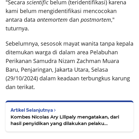
"Secara
scientific
belum (teridentifikasi) karena
kami belum mengidentifikasi mencocokan
antara data
antemortem
dan
postmortem
,"
tuturnya.
Sebelumnya, sesosok mayat wanita tanpa kepala
ditemukan warga di dalam area Pelabuhan
Perikanan Samudra Nizam Zachman Muara
Baru, Penjaringan, Jakarta Utara, Selasa
(29/10/2024) dalam keadaan terbungkus karung
dan terikat.
Artikel Selanjutnya
Kombes Nicolas Ary Lilipaly mengatakan, dari
hasil penyidikan yang dilakukan pelaku
penyekapan Indra Jaya (50) merupakan residivis
atas kasus tiga tindak pidana dan pernah ditahan