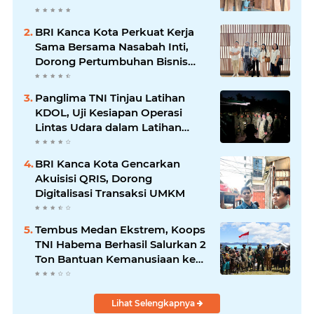
1807/Sorong Selatan Wujudkan
Hunian Layak bagi Warga
BRI Kanca Kota Perkuat Kerja
Sama Bersama Nasabah Inti,
Dorong Pertumbuhan Bisnis
Berkelanjutan
Panglima TNI Tinjau Latihan
KDOL, Uji Kesiapan Operasi
Lintas Udara dalam Latihan
Terintegrasi TNI 2026
BRI Kanca Kota Gencarkan
Akuisisi QRIS, Dorong
Digitalisasi Transaksi UMKM
Tembus Medan Ekstrem, Koops
TNI Habema Berhasil Salurkan 2
Ton Bantuan Kemanusiaan ke
Tiga Distrik di Kabupaten
Puncak
Lihat Selengkapnya