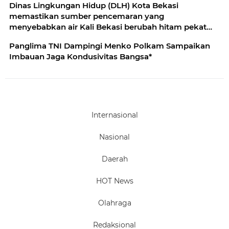
Dinas Lingkungan Hidup (DLH) Kota Bekasi
lama yang kembali diunggah
memastikan sumber pencemaran yang
menyebabkan air Kali Bekasi berubah hitam pekat
dalam beberapa hari terakhir
Panglima TNI Dampingi Menko Polkam Sampaikan
Imbauan Jaga Kondusivitas Bangsa*
Internasional
Nasional
Daerah
HOT News
Olahraga
Redaksional