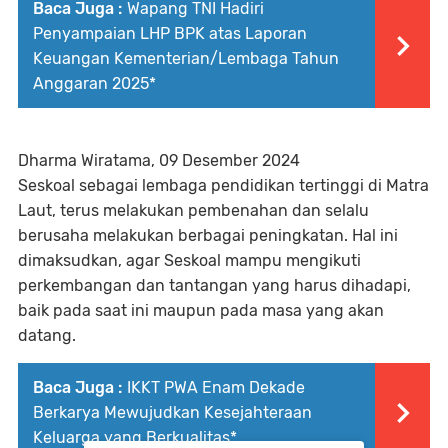
Baca Juga :
Wapang TNI Hadiri
Penyampaian LHP BPK atas Laporan
Keuangan Kementerian/Lembaga Tahun
Anggaran 2025*
Dharma Wiratama, 09 Desember 2024
Seskoal sebagai lembaga pendidikan tertinggi di Matra
Laut, terus melakukan pembenahan dan selalu
berusaha melakukan berbagai peningkatan. Hal ini
dimaksudkan, agar Seskoal mampu mengikuti
perkembangan dan tantangan yang harus dihadapi,
baik pada saat ini maupun pada masa yang akan
datang.
Baca Juga :
IKKT PWA Enam Dekade
Berkarya Mewujudkan Kesejahteraan
Keluarga yang Berkualitas*