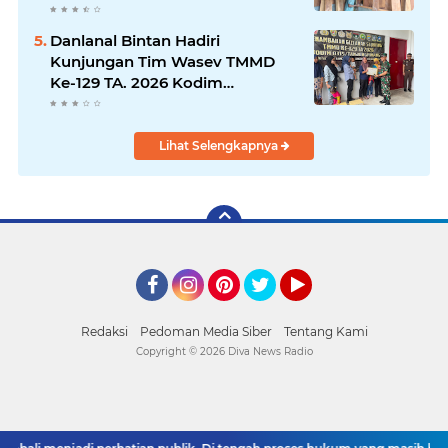
1807/Sorong Selatan Wujudkan
Hunian Layak bagi Warga
Danlanal Bintan Hadiri
Kunjungan Tim Wasev TMMD
Ke-129 TA. 2026 Kodim
0315/Tanjungpinang
Lihat Selengkapnya
Facebook
Instagram
Pinterest
Twitter
YouTube
Redaksi
Pedoman Media Siber
Tentang Kami
Copyright ©
2026 Diva News Radio