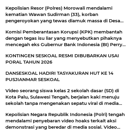
Kepolisian Resor (Polres) Morowali mendalami
kematian Wawan Sudirman (33), korban
pengeroyokan yang tewas diamuk massa di Desa
Bahomakmur, Kecamatan Bahodopi, Morowali
Komisi Pemberantasan Korupsi (KPK) membantah
dengan tegas isu liar yang menyebutkan pihaknya
mencegah eks Gubernur Bank Indonesia (BI) Perry
Warjiyo ke luar negeri atas dugaan kasus korupsi
KONTINGEN SESKOAL RESMI DIBUBARKAN USAI
dana CSR BI-OJK yang tengah diusut KPK. Perry
PORAL TAHUN 2026
Warjiyo
DANSESKOAL HADIRI TASYAKURAN HUT KE 14
PUSJIANMAR SESKOAL
Video seorang siswa kelas 2 sekolah dasar (SD) di
Kota Palu, Sulawesi Tengah, berjalan kaki menuju
sekolah tanpa mengenakan sepatu viral di media
sosial
Kepolisian Negara Republik Indonesia (Polri) tengah
mendalami penyebaran video hoaks terkait aksi
demonstrasi yang beredar di media sosial. Video
tersebut diketahui merupakan rekaman peristiwa