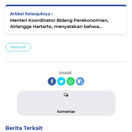
Artikel Selanjutnya
Menteri Koordinator Bidang Perekonomian,
Airlangga Hartarto, menyatakan bahwa
pengenaan pajak pertambahan nilai (PPN)
sebesar 12 persen cukup diatur melalui instrumen
hukum Peraturan Menteri Keuangan (PMK)
Nasional
SHARE
komentar
Berita Terkait