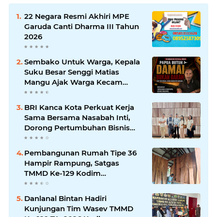
22 Negara Resmi Akhiri MPE
Garuda Canti Dharma III Tahun
2026
Sembako Untuk Warga, Kepala
Suku Besar Senggi Matias
Mangu Ajak Warga Kecam
Pembunuhan Warga Sipil di
Yahukimo
BRI Kanca Kota Perkuat Kerja
Sama Bersama Nasabah Inti,
Dorong Pertumbuhan Bisnis
Berkelanjutan
Pembangunan Rumah Tipe 36
Hampir Rampung, Satgas
TMMD Ke-129 Kodim
1807/Sorong Selatan Wujudkan
Hunian Layak bagi Warga
Danlanal Bintan Hadiri
Kunjungan Tim Wasev TMMD