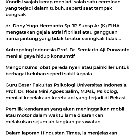
Kondisi wajah kerap menjadi salah satu cerminan
yang terjadi dalam tubuh, seperti saat tampak
bengkak
dr. Dony Yugo Hermanto Sp.JP Subsp Ar (K) FIHA
mengatakan gejala atrial fibrilasi atau gangguan
irama jantung yang tidak teratur seringkali tidak
diwaspadai padahal bisa menyebabkan gagal jantung
Antropolog Indonesia Prof. Dr. Semiarto Aji Purwanto
dan stroke
menilai gaya hidup konsumtif
Mengonsumsi obat pereda nyeri atau painkiller untuk
berbagai keluhan seperti sakit kepala
Guru Besar Fakultas Psikologi Universitas Indonesia,
Prof. Dr. Rose Mini Agoes Salim, M.Psi., Psikolog,
menilai kecelakaan kereta api yang terjadi di Bekasi
Timur
Pemilik kendaraan yang akan meninggalkan mobil
atau motor dalam waktu lama disarankan
melakukan sejumlah langkah perawatan
Dalam laporan Hindustan Times, ia menjelaskan