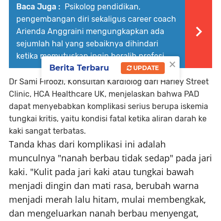
Baca Juga :
Psikolog pendidikan,
pengembangan diri sekaligus career coach
Arienda Anggraini mengungkapkan ada
sejumlah hal yang sebaiknya dihindari
ketika memutuskan ingin beralih profesi
×
Berita Terbaru
UPDATE
Dr Sami Firoozi, Konsultan Kardiolog dari Harley Street
Clinic, HCA Healthcare UK, menjelaskan bahwa PAD
dapat menyebabkan komplikasi serius berupa iskemia
tungkai kritis, yaitu kondisi fatal ketika aliran darah ke
kaki sangat terbatas.
Tanda khas dari komplikasi ini adalah
munculnya "nanah berbau tidak sedap" pada jari
kaki. "Kulit pada jari kaki atau tungkai bawah
menjadi dingin dan mati rasa, berubah warna
menjadi merah lalu hitam, mulai membengkak,
dan mengeluarkan nanah berbau menyengat,