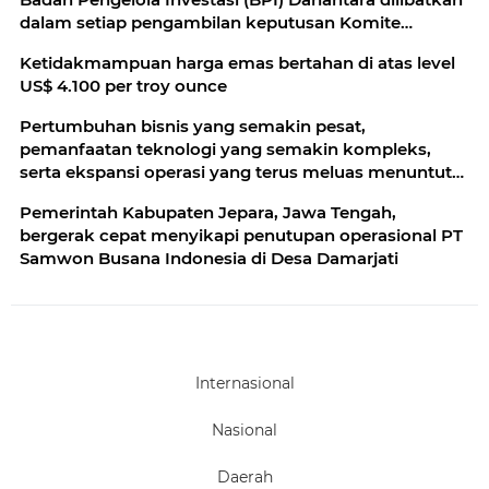
kesinambungan kebijakan moneter
dalam setiap pengambilan keputusan Komite
Stabilitas Sistem Keuangan (KSSK)
Ketidakmampuan harga emas bertahan di atas level
US$ 4.100 per troy ounce
Pertumbuhan bisnis yang semakin pesat,
pemanfaatan teknologi yang semakin kompleks,
serta ekspansi operasi yang terus meluas menuntut
standar keselamatan yang semakin tinggi
Pemerintah Kabupaten Jepara, Jawa Tengah,
bergerak cepat menyikapi penutupan operasional PT
Samwon Busana Indonesia di Desa Damarjati
Internasional
Nasional
Daerah