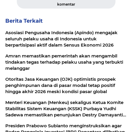
komentar
Berita Terkait
Asosiasi Pengusaha Indonesia (Apindo) mengajak
seluruh pelaku usaha di Indonesia untuk
berpartisipasi aktif dalam Sensus Ekonomi 2026
Amran memastikan pemerintah akan mengambil
tindakan tegas terhadap pelaku usaha yang terbukti
melanggar
Otoritas Jasa Keuangan (OJK) optimistis prospek
penghimpunan dana di pasar modal tetap positif
hingga akhir 2026 meski kondisi pasar global
Menteri Keuangan (Menkeu) sekaligus Ketua Komite
Stabilitas Sistem Keuangan (KSSK) Purbaya Yudhi
Sadewa memastikan penunjukan Destry Damayanti
sebagai pejabat sementara (pjs) gubernur Bank
Presiden Prabowo Subianto menginstruksikan agar
Indonesia (BI) tidak akan mengganggu
Badan Pengelola Investasi (BPI) Danantara dilibatkan