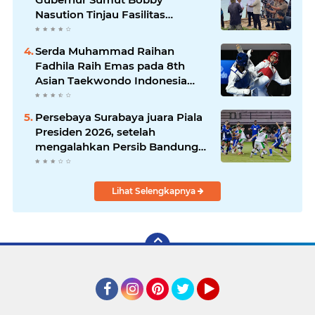
Nasution Tinjau Fasilitas
Kesehatan dan Budidaya
Rumput Laut di Nias Utara
Serda Muhammad Raihan
Fadhila Raih Emas pada 8th
Asian Taekwondo Indonesia
Open Championship 2026*
Persebaya Surabaya juara Piala
Presiden 2026, setelah
mengalahkan Persib Bandung
melalui drama adu penalti pada
laga final. Green Force menang
6-5 setelah kedua tim bermain
Lihat Selengkapnya
imbang 1-1 hingga 120 menit
Facebook
Instagram
Pinterest
Twitter
YouTube