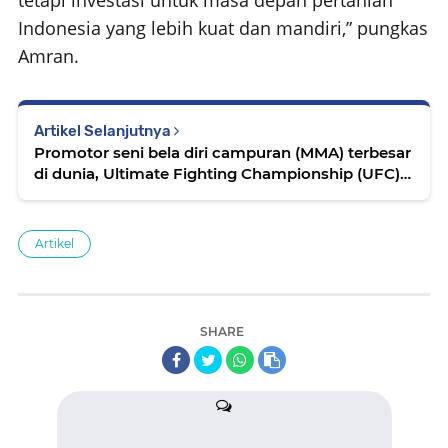
tetapi investasi untuk masa depan pertanian
Indonesia yang lebih kuat dan mandiri,” pungkas
Amran.
Artikel Selanjutnya
Promotor seni bela diri campuran (MMA) terbesar
di dunia, Ultimate Fighting Championship (UFC),
mengumumkan pertarungan antara Israel
Adesanya vs Nassourdine Imavov sebagai partai
utama UFC di Riyadh, Arab Saudi
Artikel
SHARE