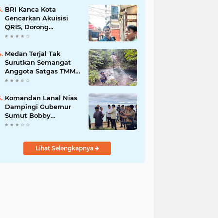
Bisnis Berkelanjutan
BRI Kanca Kota
Gencarkan Akuisisi
QRIS, Dorong
Digitalisasi Transaksi
UMKM
Medan Terjal Tak
Surutkan Semangat
Anggota Satgas TMMD
Ke-129, Gotong Royong
Wujudkan
Pembangunan di
Komandan Lanal Nias
Kampung Sesor
Dampingi Gubernur
Sumut Bobby
Nasution Tinjau
Fasilitas Kesehatan
dan Budidaya Rumput
Lihat Selengkapnya
Laut di Nias Utara