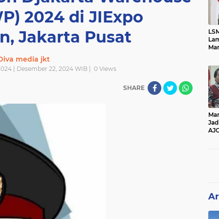
P) 2024 di JIExpo
, Jakarta Pusat
LSM
Lam
Mar
Ket
Diva media jkt
Ang
024 | Desember 22, 2024 WIB |
0
Views
PK
SHARE
Man
Jad
AJ
Per
Pe
Ar