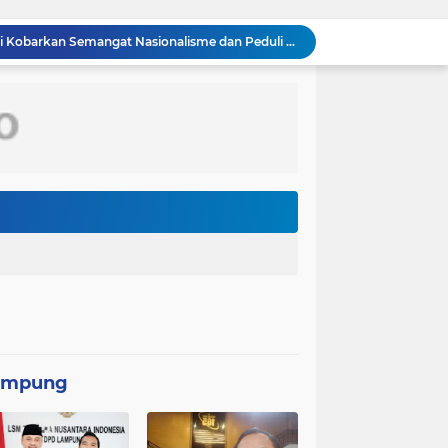
Saka Bahari Lanal Dumai Kobarkan Semangat Nasionalisme dan Peduli Pesisir di Kampung Nelayan
TMMD ke-129 Bukan Sekadar Pembangunan, Semangat Nasionalisme Warga Ikut Dibangun
Hadirkan Semangat Pengabdian di Kampung Nelayan, Danlanal Dumai Pimpin Aksi Bakti Sosial dan Bersih Pantai
Indonesia Berjaya Raih Juara Umum Indonesia Open 8th Asian Taekwondo Indonesia Open Championships 2026
 perhatian menjelang peluncuran Pixel Watch 5.
Ruben Onsu mengaku geram setelah anak-anaknya dijadikan materi konten TikTok
Tim nasional Thailand mengalahkan Myanmar dengan skor 2-0 pada matchday 5 ASEAN Hyundai Cup 2026
Iran dan Oman disebut hampir mencapai kesepakatan mengenai pengaturan jalur pelayaran di Selat Hormuz.
rak relatif stabil di sekitar US$ 64.900
Bukan Sekadar Membangun, TMMD Ke-129 Eratkan Keakraban TNI dan Warga Kampung Sesor
ampung