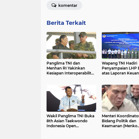
komentar
Berita Terkait
Panglima TNI dan
Wapang TNI Hadiri
Menhan RI Yakinkan
Penyampaian LHP 
Kesiapan Interoperabilitas
atas Laporan Keua
TNI
Kementerian/Lemb
Tahun Anggaran 20
Wakil Panglima TNI Buka
Menteri Koordinato
8th Asian Taekwondo
Bidang Politik dan
Indonesia Open
Keamanan (Menko
Championship 2026
Polkam) Djamari
Chaniago meminta