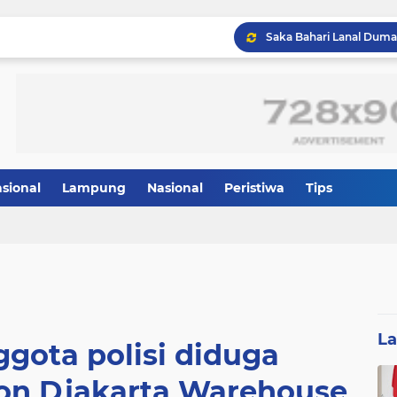
Google kembali menarik
asional
Lampung
Nasional
Peristiwa
Tips
Harga Bitcoin (BTC) berge
L
gota polisi diduga
n Djakarta Warehouse