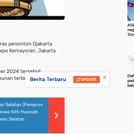
ASE
neg
Tim
ber
ras penonton Djakarta
ang
Okt
xpo Kemayoran, Jakarta
ber 2024 tersebut
×
Def
unan terbesar di Asia
Berita Terbaru
UPDATE
pad
bel
men
per
Pe
esi Selatan (Pemprov
Cen
Eco
owa Sitti Husniah
Ind
esi Selatan