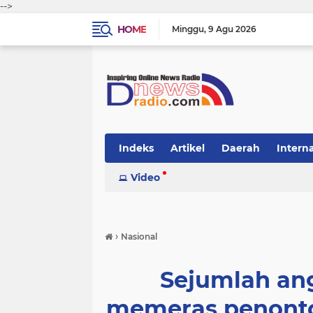
-->
HOME
Minggu
9 Agu 2026
Indeks
Artikel
Daerah
Intern
Video
›
Nasional
Sejumlah ang
memeras penonto