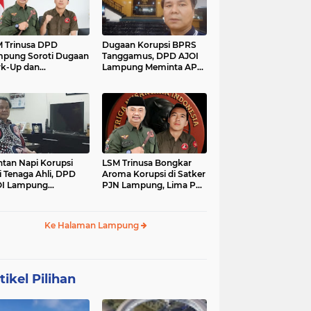
 Trinusa DPD
Dugaan Korupsi BPRS
pung Soroti Dugaan
Tanggamus, DPD AJOI
k-Up dan
Lampung Meminta APH
idaktransparanan
Kembangkan Kasus
garan di Dinas
PCK
tan Napi Korupsi
LSM Trinusa Bongkar
i Tenaga Ahli, DPD
Aroma Korupsi di Satker
OI Lampung
PJN Lampung, Lima Pos
tanyakan Integritas
Anggaran Disorot
mkab Tanggamus
Ke Halaman Lampung
tikel Pilihan