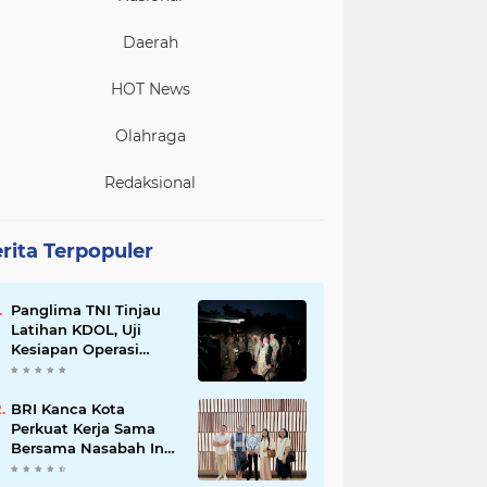
Daerah
HOT News
Olahraga
Redaksional
rita Terpopuler
Panglima TNI Tinjau
Latihan KDOL, Uji
Kesiapan Operasi
Lintas Udara dalam
Latihan Terintegrasi
TNI 2026
BRI Kanca Kota
Perkuat Kerja Sama
Bersama Nasabah Inti,
Dorong Pertumbuhan