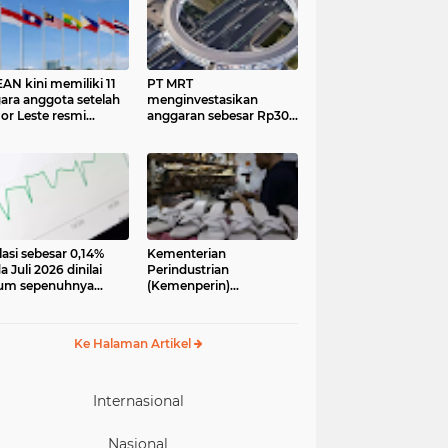
AN kini memiliki 11
PT MRT
ara anggota setelah
menginvestasikan
or Leste resmi
anggaran sebesar Rp300
gabung sebagai
miliar lebih untuk
gota ke-11 pada 26
membangun pedestrian
ober 2025.
deck Dukuh Atas yang
akan menjadi ikon baru
lasi sebesar 0,14%
Kementerian
a Juli 2026 dinilai
Perindustrian
um sepenuhnya
(Kemenperin)
jadi kabar baik bagi
menegaskan industri
ekonomian.
kecil dan menengah
ngamat ekonomi
(IKM), khususnya sektor
Ke Halaman Artikel
ter of Reform on
pakaian jadi, alas kaki,
nomics (Core)
dan alat olahraga,
onesia
memiliki peran strategis
dalam memperkuat
Internasional
perekonomian nasional
Nasional