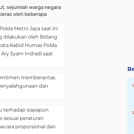
but, sejumlah warga negara
peras oleh beberapa
Polda Metro Jaya saat ini
 dilakukan oleh Bidang
kata Kabid Humas Polda
 Ary Syam Indradi saat
Be
komitmen memberantas
penyalahgunaan dan
lu terhadap siapapun
 sesuai peraturan
ecara proporsional dan