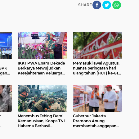
SHARE
IKKT PWA Enam Dekade
Memasuki awal Agustus,
BPK
Berkarya Mewujudkan
nuansa peringatan hari
ngan
Kesejahteraan Keluarga
ulang tahun (HUT) ke-81
aga
yang Berkualitas*
Republik Indonesia mulai
25*
terasa di Kota Tahuna
r
Menembus Tebing Demi
Gubernur Jakarta
Kemanusiaan, Koops TNI
Pramono Anung
Habema Berhasil
membantah anggapan
Evakuasi jenazah terakhir,
lahan seluas 100 hektare
tiga Korban Penembakan
di Ciangir, Legok,