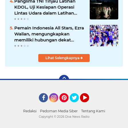
Panglima TNI Tinjau Latihan
KDOL, Uji Kesiapan Operasi
Lintas Udara dalam Latihan
Terintegrasi TNI 2026
Pemain Indonesia All Stars, Ezra
Walian, mengungkapkan
memiliki hubungan dekat
dengan keluarga bek Aston Villa
Lihat Selengkapnya
Facebook
Instagram
Pinterest
Twitter
YouTube
Redaksi
Pedoman Media Siber
Tentang Kami
Copyright ©
2026 Diva News Radio