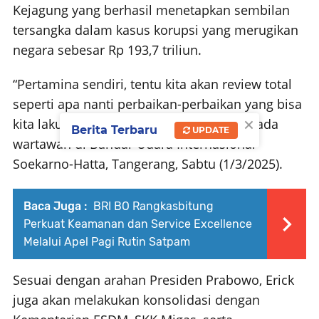
Kejagung yang berhasil menetapkan sembilan
tersangka dalam kasus korupsi yang merugikan
negara sebesar Rp 193,7 triliun.
“Pertamina sendiri, tentu kita akan review total
seperti apa nanti perbaikan-perbaikan yang bisa
×
kita lakukan ke depannya,” kata Erick kepada
Berita Terbaru
UPDATE
wartawan di Bandar Udara Internasional
Soekarno-Hatta, Tangerang, Sabtu (1/3/2025).
Baca Juga :
BRI BO Rangkasbitung
Perkuat Keamanan dan Service Excellence
Melalui Apel Pagi Rutin Satpam
Sesuai dengan arahan Presiden Prabowo, Erick
juga akan melakukan konsolidasi dengan