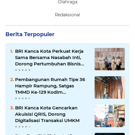
Olahraga
Redaksional
Berita Terpopuler
BRI Kanca Kota Perkuat Kerja
Sama Bersama Nasabah Inti,
Dorong Pertumbuhan Bisnis
Berkelanjutan
Pembangunan Rumah Tipe 36
Hampir Rampung, Satgas
TMMD Ke-129 Kodim
1807/Sorong Selatan Wujudkan
Hunian Layak bagi Warga
BRI Kanca Kota Gencarkan
Akuisisi QRIS, Dorong
Digitalisasi Transaksi UMKM