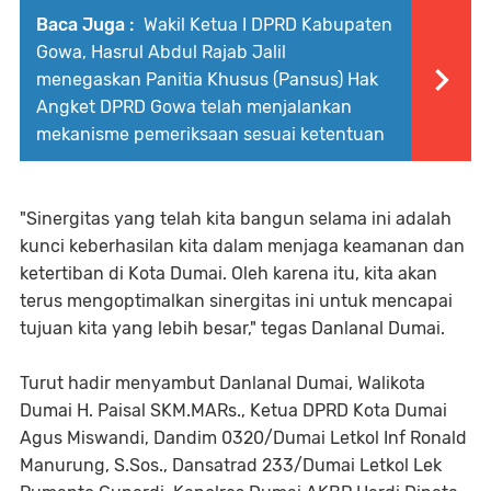
Baca Juga :
Wakil Ketua I DPRD Kabupaten
Gowa, Hasrul Abdul Rajab Jalil
menegaskan Panitia Khusus (Pansus) Hak
Angket DPRD Gowa telah menjalankan
mekanisme pemeriksaan sesuai ketentuan
"Sinergitas yang telah kita bangun selama ini adalah
kunci keberhasilan kita dalam menjaga keamanan dan
ketertiban di Kota Dumai. Oleh karena itu, kita akan
terus mengoptimalkan sinergitas ini untuk mencapai
tujuan kita yang lebih besar," tegas Danlanal Dumai.
Turut hadir menyambut Danlanal Dumai, Walikota
Dumai H. Paisal SKM.MARs., Ketua DPRD Kota Dumai
Agus Miswandi, Dandim 0320/Dumai Letkol Inf Ronald
Manurung, S.Sos., Dansatrad 233/Dumai Letkol Lek