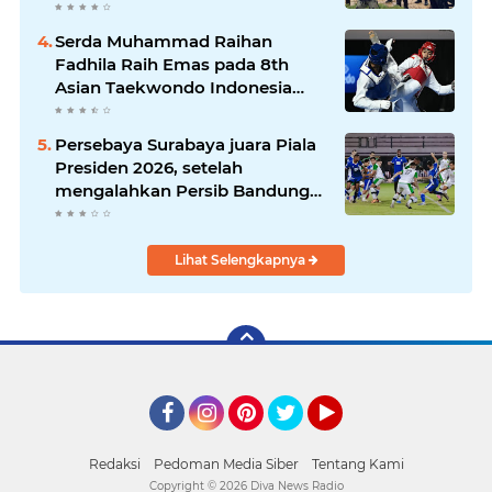
Kesehatan dan Budidaya
Rumput Laut di Nias Utara
Serda Muhammad Raihan
Fadhila Raih Emas pada 8th
Asian Taekwondo Indonesia
Open Championship 2026*
Persebaya Surabaya juara Piala
Presiden 2026, setelah
mengalahkan Persib Bandung
melalui drama adu penalti pada
laga final. Green Force menang
6-5 setelah kedua tim bermain
Lihat Selengkapnya
imbang 1-1 hingga 120 menit
Facebook
Instagram
Pinterest
Twitter
YouTube
Redaksi
Pedoman Media Siber
Tentang Kami
Copyright ©
2026 Diva News Radio