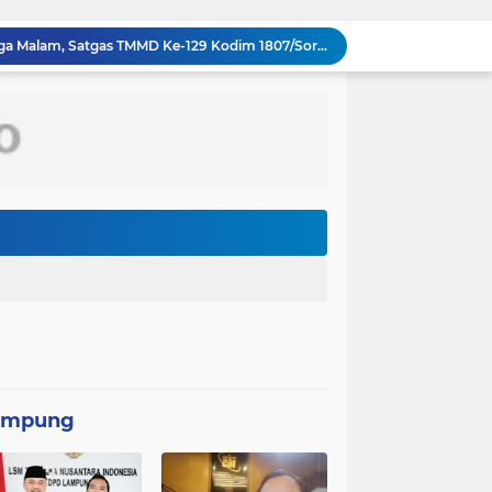
Pantang Menyerah hingga Malam, Satgas TMMD Ke-129 Kodim 1807/Sorsel Lembur Finishing Rumah Type 36 untuk Warga Kampung Sesor
TMMD Ke-129 Gelar Penyuluhan Wasbang dan Hukum, Tanamkan Kesadaran Berbangsa serta Taat Aturan di Kampung Sesor
Percepatan Pembangunan RTLH, Anggota Satgas TMMD ke-129 Kodim 1505/Tidore Turunkan Material Semen
PASIS DIKREG ANGKATAN KE 66 LAKSANAKAN TAHAP REGISTRASI AWAL
ASEAN kini memiliki 11 negara anggota setelah Timor Leste resmi bergabung sebagai anggota ke-11 pada 26 Oktober 2025.
Kebakaran gedung kantor Badan Pendapatan Daerah (Bapenda) Jakarta, Jumat (7/8/2026) malam, terjadi di lantai enam, tujuh, dan 12
Kolaborasi Lanud Sjamsudin Noor dan BRI Wujudkan Generasi Hebat, Renovasi TK Angkasa 2 Hadirkan Harapan bagi Masa Depan Anak
PPAL Gelar Ziarah Nasional dan Tabur Bunga di TMPNU Kalibata dalam Rangka HUT Ke-40 PPAL
Perbaikan Pipanisasi Dikebut, Satgas TMMD Ke-129 Pastikan Program TNI Manunggal Air Bersih Segera Dinikmati Warga Kampung Sesor
pan Yonif TP di Sumatera Utara
ampung