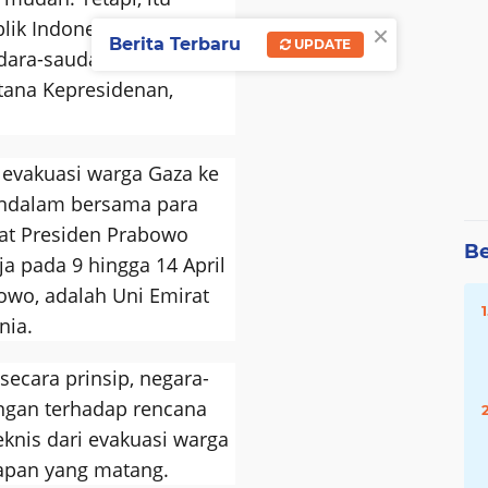
×
lik Indonesia terus
Berita Terbaru
UPDATE
ara-saudara kita di
stana Kepresidenan,
evakuasi warga Gaza ke
endalam bersama para
at Presiden Prabowo
Be
a pada 9 hingga 14 April
owo, adalah Uni Emirat
nia.
secara prinsip, negara-
ngan terhadap rencana
knis dari evakuasi warga
apan yang matang.