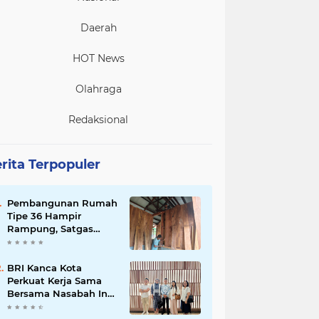
Daerah
HOT News
Olahraga
Redaksional
rita Terpopuler
Pembangunan Rumah
Tipe 36 Hampir
Rampung, Satgas
TMMD Ke-129 Kodim
1807/Sorong Selatan
Wujudkan Hunian
BRI Kanca Kota
Layak bagi Warga
Perkuat Kerja Sama
Bersama Nasabah Inti,
Dorong Pertumbuhan