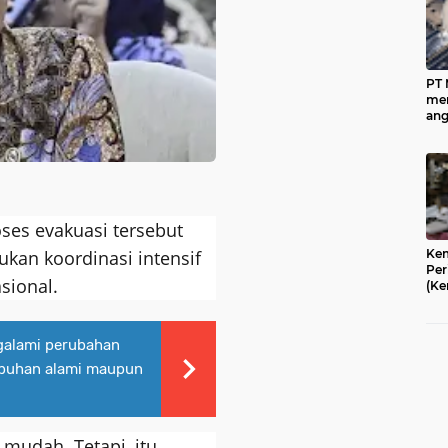
PT
men
ang
mil
me
dec
aka
oses evakuasi tersebut
kan koordinasi intensif
Kem
Per
asional.
(Ke
men
kec
(IK
galami perubahan
pak
dan
umbuhan alami maupun
mem
da
per
 mudah. Tetapi, itu