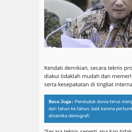
Kendati demikian, secara teknis pr
diakui tidaklah mudah dan memerlu
serta kesepakatan di tingkat intern
Baca Juga :
Penduduk dunia terus men
dari tahun ke tahun, baik karena pert
dinamika demografi
“Secara teknis seperti apa kan tidak