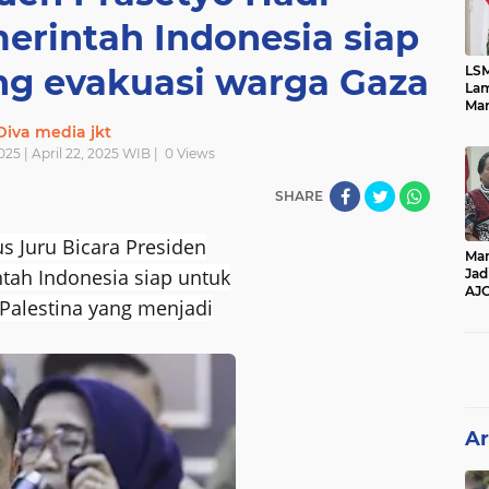
rintah Indonesia siap
 evakuasi warga Gaza
LSM
Lam
Mar
Ket
Diva media jkt
Ang
2025 | April 22, 2025 WIB |
0
Views
PK
SHARE
us Juru Bicara Presiden
Man
tah Indonesia siap untuk
Jad
AJ
alestina yang menjadi
Per
Pe
Ar