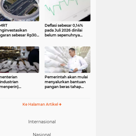
 MRT
Deflasi sebesar 0,14%
ginvestasikan
pada Juli 2026 dinilai
garan sebesar Rp300
belum sepenuhnya
iar lebih untuk
menjadi kabar baik bagi
mbangun pedestrian
perekonomian.
k Dukuh Atas yang
Pengamat ekonomi
n menjadi ikon baru
Center of Reform on
Economics (Core)
Indonesia
enterian
Pemerintah akan mulai
industrian
menyalurkan bantuan
menperin)
pangan beras tahap
egaskan industri
kedua pada 17 Agustus
il dan menengah
2026. Bantuan yang
M), khususnya sektor
berasal dari cadangan
Ke Halaman Artikel
aian jadi, alas kaki,
pangan pemerintah
 alat olahraga,
(CPP) tersebut
iliki peran strategis
diperuntukkan bagi
lam memperkuat
33.244.408 penerima
Internasional
ekonomian nasional
Nasional