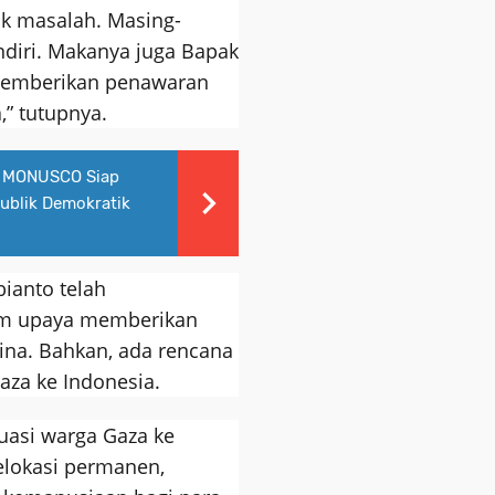
ak masalah. Masing-
endiri. Makanya juga Bapak
 memberikan penawaran
,” tutupnya.
W MONUSCO Siap
ublik Demokratik
ianto telah
m upaya memberikan
ina. Bahkan, ada rencana
aza ke Indonesia.
asi warga Gaza ke
elokasi permanen,