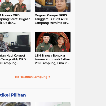
 Trinusa DPD
Dugaan Korupsi BPRS
pung Soroti Dugaan
Tanggamus, DPD AJOI
k-Up dan
Lampung Meminta APH
idaktransparanan
Kembangkan Kasus
garan di Dinas
PCK
tan Napi Korupsi
LSM Trinusa Bongkar
i Tenaga Ahli, DPD
Aroma Korupsi di Satker
OI Lampung
PJN Lampung, Lima Pos
tanyakan Integritas
Anggaran Disorot
mkab Tanggamus
Ke Halaman Lampung
tikel Pilihan