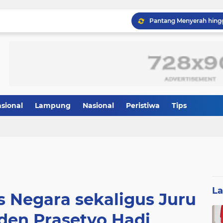
asional
Lampung
Nasional
Peristiwa
Tips
Wapang TNI Tinjau Kesia
L
s Negara sekaligus Juru
iden Prasetyo Hadi