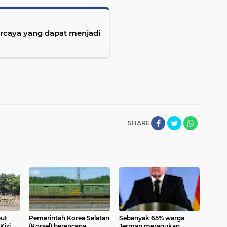
percaya yang dapat menjadi
SHARE
ut
Pemerintah Korea Selatan
Sebanyak 65% warga
Kizi
(Korsel) berencana
Jerman meragukan