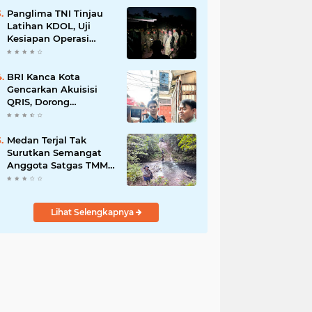
Bisnis Berkelanjutan
Panglima TNI Tinjau
Latihan KDOL, Uji
Kesiapan Operasi
Lintas Udara dalam
Latihan Terintegrasi
TNI 2026
BRI Kanca Kota
Gencarkan Akuisisi
QRIS, Dorong
Digitalisasi Transaksi
UMKM
Medan Terjal Tak
Surutkan Semangat
Anggota Satgas TMMD
Ke-129, Gotong Royong
Wujudkan
Pembangunan di
Lihat Selengkapnya
Kampung Sesor