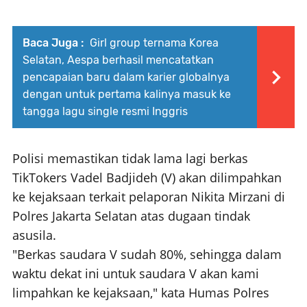
Baca Juga :
Girl group ternama Korea
Selatan, Aespa berhasil mencatatkan
pencapaian baru dalam karier globalnya
dengan untuk pertama kalinya masuk ke
tangga lagu single resmi Inggris
Polisi memastikan tidak lama lagi berkas
TikTokers Vadel Badjideh (V) akan dilimpahkan
ke kejaksaan terkait pelaporan Nikita Mirzani di
Polres Jakarta Selatan atas dugaan tindak
asusila.
"Berkas saudara V sudah 80%, sehingga dalam
waktu dekat ini untuk saudara V akan kami
limpahkan ke kejaksaan," kata Humas Polres