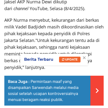
Jaksel AKP Nurma Dewi dikutip
dari
channel
YouTube, Selasa (8/4/2025).
AKP Nurma menyebut, kekurangan dari berkas
milik Vadel Badjideh masih dikoordinasikan oleh
pihak kejaksaan kepada penyidik di Polres
Jakarta Selatan.
"Untuk kekurangan tentu ada di
pihak kejaksaan, sehingga nanti kejaksaan
meminta kepada penyidik untuk dilengkapi
×
Berita Terbaru
UPDATE
berkas dari saudara V dan yang tahu hanya
penyidik," lanjutnya.
Baca Juga :
Permintaan maaf yang
disampaikan Sarwendah melalui media
sosial setelah ucapan kontroversialnya
menuai beragam reaksi publik.