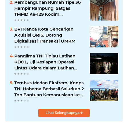
Pembangunan Rumah Tipe 36
Hampir Rampung, Satgas
TMMD Ke-129 Kodim
1807/Sorong Selatan Wujudkan
Hunian Layak bagi Warga
BRI Kanca Kota Gencarkan
Akuisisi QRIS, Dorong
Digitalisasi Transaksi UMKM
Panglima TNI Tinjau Latihan
KDOL, Uji Kesiapan Operasi
Lintas Udara dalam Latihan
Terintegrasi TNI 2026
Tembus Medan Ekstrem, Koops
TNI Habema Berhasil Salurkan 2
Ton Bantuan Kemanusiaan ke
Tiga Distrik di Kabupaten
Puncak
Lihat Selengkapnya