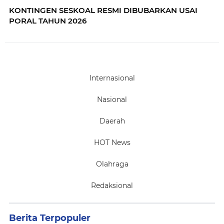
Warjiyo ke luar negeri atas dugaan kasus korupsi
KONTINGEN SESKOAL RESMI DIBUBARKAN USAI
dana CSR BI-OJK yang tengah diusut KPK. Perry
PORAL TAHUN 2026
Warjiyo
Internasional
Nasional
Daerah
HOT News
Olahraga
Redaksional
Berita Terpopuler