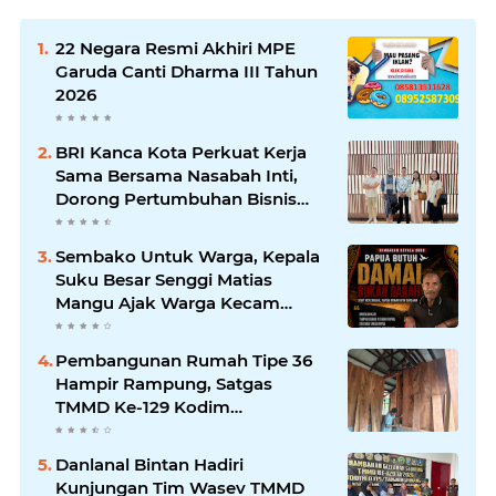
22 Negara Resmi Akhiri MPE
Garuda Canti Dharma III Tahun
2026
BRI Kanca Kota Perkuat Kerja
Sama Bersama Nasabah Inti,
Dorong Pertumbuhan Bisnis
Berkelanjutan
Sembako Untuk Warga, Kepala
Suku Besar Senggi Matias
Mangu Ajak Warga Kecam
Pembunuhan Warga Sipil di
Yahukimo
Pembangunan Rumah Tipe 36
Hampir Rampung, Satgas
TMMD Ke-129 Kodim
1807/Sorong Selatan Wujudkan
Hunian Layak bagi Warga
Danlanal Bintan Hadiri
Kunjungan Tim Wasev TMMD