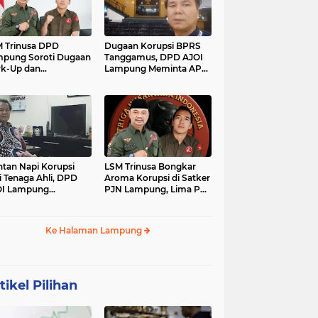
 Trinusa DPD
Dugaan Korupsi BPRS
pung Soroti Dugaan
Tanggamus, DPD AJOI
k-Up dan
Lampung Meminta APH
idaktransparanan
Kembangkan Kasus
garan di Dinas
PCK
tan Napi Korupsi
LSM Trinusa Bongkar
i Tenaga Ahli, DPD
Aroma Korupsi di Satker
OI Lampung
PJN Lampung, Lima Pos
tanyakan Integritas
Anggaran Disorot
mkab Tanggamus
Ke Halaman Lampung
tikel Pilihan