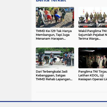
Berita Terkait
TMMD Ke-129 Tak Hanya
Wakil Panglima TNI
Membangun, Tapi Juga
Sejumlah Pejabat 
Menanam Harapan
Terima Warga
Melalui Ketahanan
Kehormatan dan Br
pangan
Korps Marinir
Dari Terbengkalai Jadi
Panglima TNI Tinja
Kebanggaan, Satgas
Latihan KDOL, Uji
TMMD Rehab Lapangan
Kesiapan Operasi Li
Bola Voli
Udara dalam Latiha
Terintegrasi TNI 20