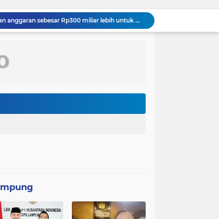
PT MRT menginvestasikan anggaran sebesar Rp300 miliar lebih untuk membangun pedestrian deck Dukuh Atas yang akan menjadi ikon baru
Wakil Panglima TNI dan Sejumlah Pejabat Negara Terima Warga Kehormatan dan Brevet Korps Marinir
Panglima TNI Dampingi Menko Polkam Sampaikan Imbauan Jaga Kondusivitas Bangsa*
 RI Yakinkan Kesiapan Interoperabilitas TNI
TMMD Ke-129 Tak Hanya Membangun, Tapi Juga Menanam Harapan Melalui Ketahanan pangan
Kasus penggunaan kacamata pintar (smart glasses) untuk merekam salah satu usher di ajang Gaikindo Indonesia International Auto Show (GIIAS) 2026
Menteri Kesehatan (Menkes) Budi Gunadi Sadikin mengaku bersedih setiap kali mendengar kabar ada masyarakat yang meninggal dunia pada usia muda. Ia bahkan menyebut dirinya merasa gagal sebagai menteri kesehatan apabila masih ada warga yang kehilangan nyawa
Kepolisian Negara Republik Indonesia (Polri) tengah mendalami penyebaran video hoaks terkait aksi demonstrasi yang beredar di media sosial. Video tersebut diketahui merupakan rekaman peristiwa lama yang kembali diunggah
Pemerintah Korea Selatan (Korsel) berencana melanjutkan pembangunan jalur kereta api yang menghubungkan Seoul dengan Kota Wonsan di pantai timur Korea Utara
Dinas Lingkungan Hidup (DLH) Kota Bekasi memastikan sumber pencemaran yang menyebabkan air Kali Bekasi berubah hitam pekat dalam beberapa hari terakhir
ampung