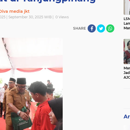
Diva media jkt
025 | September 30, 2025 WIB |
0
Views
LSM
Lam
Mar
SHARE
Ket
Ang
PK
Man
Jad
AJ
Per
Pe
Ar