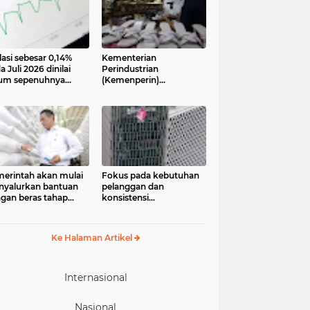
lasi sebesar 0,14%
Kementerian
a Juli 2026 dinilai
Perindustrian
um sepenuhnya
(Kemenperin)
jadi kabar baik bagi
menegaskan industri
ekonomian.
kecil dan menengah
ngamat ekonomi
(IKM), khususnya sektor
ter of Reform on
pakaian jadi, alas kaki,
nomics (Core)
dan alat olahraga,
onesia
memiliki peran strategis
dalam memperkuat
perekonomian nasional
erintah akan mulai
Fokus pada kebutuhan
yalurkan bantuan
pelanggan dan
gan beras tahap
konsistensi
ua pada 17 Agustus
menghadirkan layanan
6. Bantuan yang
dengan semangat
asal dari cadangan
“Melayani Sepenuh Hati”
Ke Halaman Artikel
gan pemerintah
P) tersebut
eruntukkan bagi
244.408 penerima
Internasional
Nasional