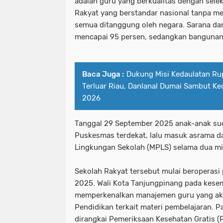
adalah guru yang berkualitas dengan selek
Rakyat yang berstandar nasional tanpa m
semua ditanggung oleh negara. Sarana da
mencapai 95 persen, sedangkan bangunan
Baca Juga :
Dukung Misi Kedaulatan Ru
Terluar Riau, Danlanal Dumai Sambut K
2026
Tanggal 29 September 2025 anak-anak sud
Puskesmas terdekat, lalu masuk asrama d
Lingkungan Sekolah (MPLS) selama dua m
Sekolah Rakyat tersebut mulai beroperasi
2025. Wali Kota Tanjungpinang pada kese
memperkenalkan manajemen guru yang ak
Pendidikan terkait materi pembelajaran. P
dirangkai Pemeriksaan Kesehatan Gratis (PK