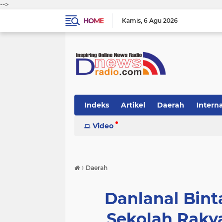
-->
HOME
Kamis
6 Agu 2026
Indeks
Artikel
Daerah
Intern
Video
›
Daerah
Danlanal Bint
Sekolah Raky