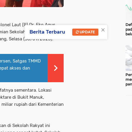
lonel Laut (P) Dr. Eko Agus
Def
×
pad
Berita Terbaru
emian Sekolah Rakyat,
UPDATE
bel
ang, Selasa (30/09/2025).
men
per
Pe
Cen
Eco
ersen, Satgas TMMD
Ind
epat akses dan
Pem
men
pan
ked
fatnya sementara. Lokasi
202
ktare di Bukit Manuk,
ber
pan
miliar rupiah dari Kementerian
(CP
dip
33.
an di Sekolah Rakyat ini