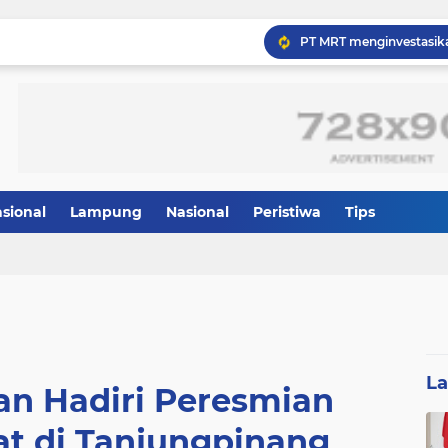
Panglima TNI dan Menhan
asional
Lampung
Nasional
Peristiwa
Tips
L
an Hadiri Peresmian
at di Tanjungpinang