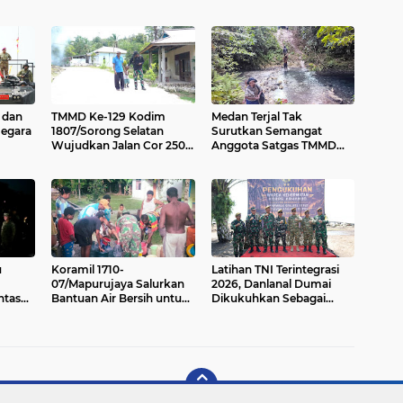
 dan
TMMD Ke-129 Kodim
Medan Terjal Tak
Negara
1807/Sorong Selatan
Surutkan Semangat
Wujudkan Jalan Cor 250
Anggota Satgas TMMD
evet
Meter, Warga Kampung
Ke-129, Gotong Royong
Sesor Rasakan Manfaat
Wujudkan Pembangunan
Nyata
di Kampung Sesor
u
Koramil 1710-
Latihan TNI Terintegrasi
07/Mapurujaya Salurkan
2026, Danlanal Dumai
ntas
Bantuan Air Bersih untuk
Dikukuhkan Sebagai
n
Warga Kampung Mwuare
Warga Kehormatan Korps
26
Arhanud TNI AD