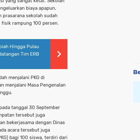
si yang sangat ketat. Sekolah
engeluarkan biaya apapun,
n prasarana sekolah sudah
 fisik rampung 100 persen.
piah Hingga Pulau
edatangan Tim ERB
Be
ah menjalani PKG di
an menjalani Masa Pengenalan
inggu.
 pada tanggal 30 September
mpatan tersebut juga
an bekerjasama dengan Dinas
ada acara tersebut juga
G) bagi 100 siswa, terdiri dari