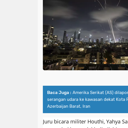
Baca Juga :
Amerika Serikat (AS) dilap
serangan udara ke kawasan dekat Kota P
Azerbaijan Barat, Iran
Juru bicara militer Houthi, Yahya 