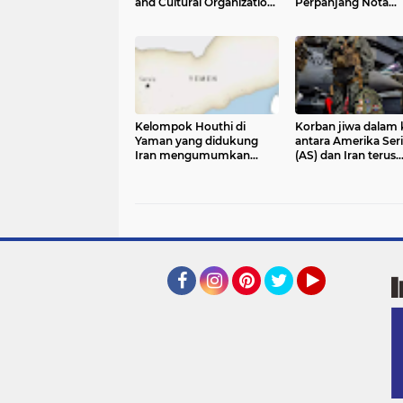
and Cultural Organization
Perpanjang Nota
(UNESCO) baru saja
Kesepahaman Hu
memasukkan Tyre, kota
Humaniter Internas
kuno peninggalan
peradaban Fenisia di
Lebanon selatan
Kelompok Houthi di
Korban jiwa dalam 
Yaman yang didukung
antara Amerika Ser
Iran mengumumkan
(AS) dan Iran terus
blokade laut terhadap
bertambah seiring
Arab Saudi. Langkah
tersebut dinilai membuka
babak baru dalam konflik
Facebook
Instagram
Pinterest
Twitter
YouTube