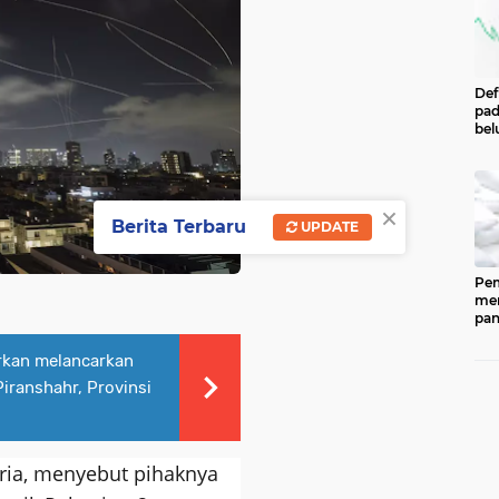
Def
pad
bel
men
per
Pe
Cen
×
Eco
Berita Terbaru
UPDATE
Ind
Pem
men
pan
ked
202
orkan melancarkan
ber
iranshahr, Provinsi
pan
(CP
dip
33.
Saria, menyebut pihaknya