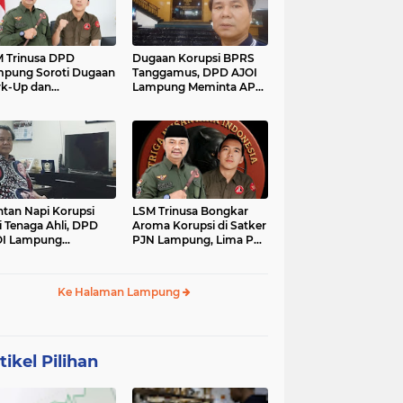
 Trinusa DPD
Dugaan Korupsi BPRS
pung Soroti Dugaan
Tanggamus, DPD AJOI
k-Up dan
Lampung Meminta APH
idaktransparanan
Kembangkan Kasus
garan di Dinas
PCK
tan Napi Korupsi
LSM Trinusa Bongkar
i Tenaga Ahli, DPD
Aroma Korupsi di Satker
OI Lampung
PJN Lampung, Lima Pos
tanyakan Integritas
Anggaran Disorot
mkab Tanggamus
Ke Halaman Lampung
tikel Pilihan