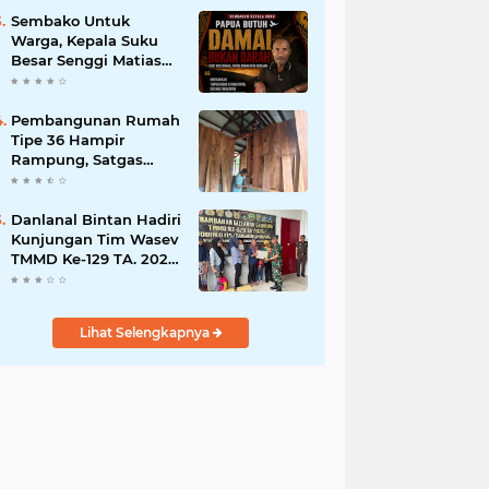
Bisnis Berkelanjutan
Sembako Untuk
Warga, Kepala Suku
Besar Senggi Matias
Mangu Ajak Warga
Kecam Pembunuhan
Warga Sipil di
Pembangunan Rumah
Yahukimo
Tipe 36 Hampir
Rampung, Satgas
TMMD Ke-129 Kodim
1807/Sorong Selatan
Wujudkan Hunian
Danlanal Bintan Hadiri
Layak bagi Warga
Kunjungan Tim Wasev
TMMD Ke-129 TA. 2026
Kodim
0315/Tanjungpinang
Lihat Selengkapnya