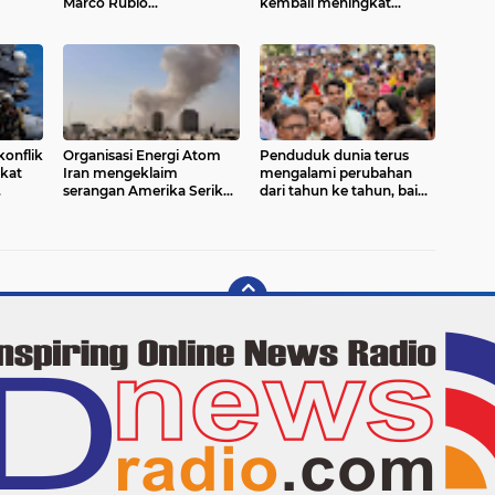
Marco Rubio
kembali meningkat
kum
menekankan Washington
setelah militer Iran
ional
tetap membuka peluang
mengancam akan
penyelesaian diplomatik
membombardir
wilayahnya sendiri apabila
pasukan AS melancarkan
invasi
konflik
Organisasi Energi Atom
Penduduk dunia terus
ikat
Iran mengeklaim
mengalami perubahan
serangan Amerika Serikat
dari tahun ke tahun, baik
(AS) menargetkan
karena pertumbuhan
Pembangkit Listrik
alami maupun dinamika
Tenaga Nuklir (PLTN)
demografi
Darkhovin