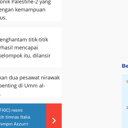
onik Palestine-2 yang
k dengan kemampuan
us.
nghantam titik-titik
berhasil mencapai
kelompok itu, dilansir
Be
mkan dua pesawat nirawak
 penting di Umm al-
.
(FIGC) resmi
h timnas Italia.
mimpin Azzurri