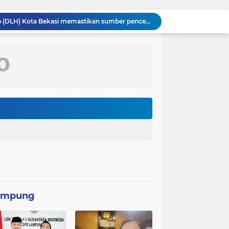
Dinas Lingkungan Hidup (DLH) Kota Bekasi memastikan sumber pencemaran yang menyebabkan air Kali Bekasi berubah hitam pekat dalam beberapa hari terakhir
PT MRT menginvestasikan anggaran sebesar Rp300 miliar lebih untuk membangun pedestrian deck Dukuh Atas yang akan menjadi ikon baru
Rumah Type 36 TMMD Ke-129 Kodim 1807/Sorong Selatan Hampir Rampung, Wujud Nyata Kepedulian TNI Tingkatkan Kesejahteraan Warga
Perkuat Sinergitas, Danlanal Nias Laksanakan Kunjungan Silaturahmi ke Polres Nias
Satgas TMMD Ke-129 Pastikan Kesehatan Warga Masyarakat dan Personel Tetap Prima Demi Suksesnya TMMD di Kampung Sesor
TMMD Ke-129 Tak Hanya Membangun, Tapi Juga Menanam Harapan Melalui Ketahanan pangan
Kasus penggunaan kacamata pintar (smart glasses) untuk merekam salah satu usher di ajang Gaikindo Indonesia International Auto Show (GIIAS) 2026
Menteri Kesehatan (Menkes) Budi Gunadi Sadikin mengaku bersedih setiap kali mendengar kabar ada masyarakat yang meninggal dunia pada usia muda. Ia bahkan menyebut dirinya merasa gagal sebagai menteri kesehatan apabila masih ada warga yang kehilangan nyawa
Kepolisian Negara Republik Indonesia (Polri) tengah mendalami penyebaran video hoaks terkait aksi demonstrasi yang beredar di media sosial. Video tersebut diketahui merupakan rekaman peristiwa lama yang kembali diunggah
Pemerintah Korea Selatan (Korsel) berencana melanjutkan pembangunan jalur kereta api yang menghubungkan Seoul dengan Kota Wonsan di pantai timur Korea Utara
ampung