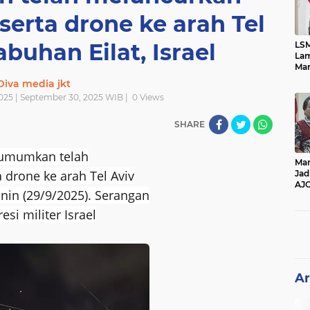
serta drone ke arah Tel
buhan Eilat, Israel
LSM
Lam
Mar
Ket
Diva media jkt
Ang
025 | September 30, 2025 WIB |
0
Views
PK
SHARE
umumkan telah
Man
 drone ke arah Tel Aviv
Jad
AJ
enin (29/9/2025). Serangan
Per
Pe
esi militer Israel
Ar