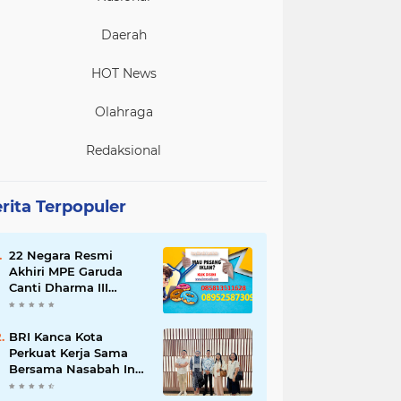
Daerah
HOT News
Olahraga
Redaksional
rita Terpopuler
22 Negara Resmi
Akhiri MPE Garuda
Canti Dharma III
Tahun 2026
BRI Kanca Kota
Perkuat Kerja Sama
Bersama Nasabah Inti,
Dorong Pertumbuhan