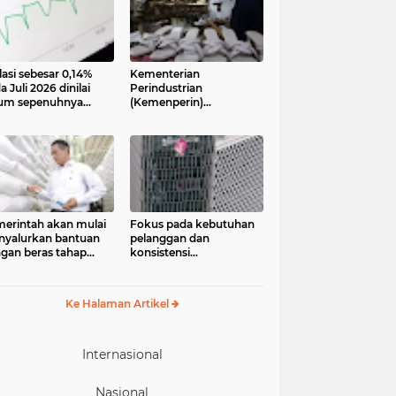
lasi sebesar 0,14%
Kementerian
a Juli 2026 dinilai
Perindustrian
um sepenuhnya
(Kemenperin)
jadi kabar baik bagi
menegaskan industri
ekonomian.
kecil dan menengah
ngamat ekonomi
(IKM), khususnya sektor
ter of Reform on
pakaian jadi, alas kaki,
nomics (Core)
dan alat olahraga,
onesia
memiliki peran strategis
dalam memperkuat
perekonomian nasional
erintah akan mulai
Fokus pada kebutuhan
yalurkan bantuan
pelanggan dan
gan beras tahap
konsistensi
ua pada 17 Agustus
menghadirkan layanan
6. Bantuan yang
dengan semangat
asal dari cadangan
“Melayani Sepenuh Hati”
Ke Halaman Artikel
gan pemerintah
P) tersebut
eruntukkan bagi
244.408 penerima
Internasional
Nasional