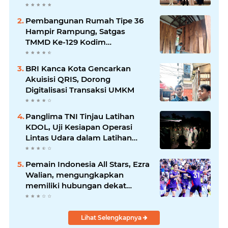
Berkelanjutan
Pembangunan Rumah Tipe 36
Hampir Rampung, Satgas
TMMD Ke-129 Kodim
1807/Sorong Selatan Wujudkan
Hunian Layak bagi Warga
BRI Kanca Kota Gencarkan
Akuisisi QRIS, Dorong
Digitalisasi Transaksi UMKM
Panglima TNI Tinjau Latihan
KDOL, Uji Kesiapan Operasi
Lintas Udara dalam Latihan
Terintegrasi TNI 2026
Pemain Indonesia All Stars, Ezra
Walian, mengungkapkan
memiliki hubungan dekat
dengan keluarga bek Aston Villa
Lihat Selengkapnya