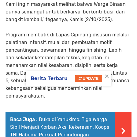
Kami ingin masyarakat melihat bahwa Warga Binaan
punya semangat untuk berkarya, berkontribusi, dan
bangkit kembali,” tegasnya, Kamis (2/10/2025).
Program membatik di Lapas Cipinang disusun melalui
pelatihan intensif, mulai dari pembuatan motif,
pencantingan, pewarnaan, hingga finishing. Lebih
dari sekadar keterampilan teknis, kegiatan ini
menanamkan nilai kesabaran, disiplin, serta kerja
sama. Dari proses pembinaan itulah lahir Batik Lintas
×
Berita Terbaru
UPDATE
5, sebuah brand yang menghadirkan motif bernuansa
kebangsaan sekaligus mencerminkan nilai
pemasyarakatan.
Baca Juga :
Duka di Yahukimo: Tiga Warga
Sipil Menjadi Korban Aksi Kekerasan, Koops
TNI Habema Perkuat Perlindungan