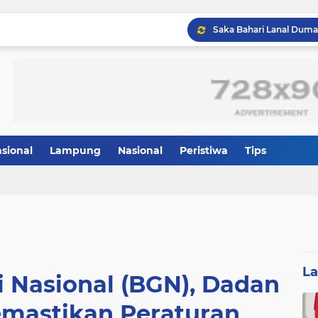
Google kembali menarik
asional
Lampung
Nasional
Peristiwa
Tips
Harga Bitcoin (BTC) berge
L
i Nasional (BGN), Dadan
mastikan Peraturan