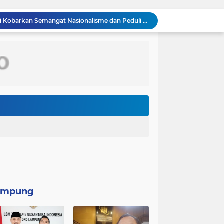
Saka Bahari Lanal Dumai Kobarkan Semangat Nasionalisme dan Peduli Pesisir di Kampung Nelayan
TMMD ke-129 Bukan Sekadar Pembangunan, Semangat Nasionalisme Warga Ikut Dibangun
Hadirkan Semangat Pengabdian di Kampung Nelayan, Danlanal Dumai Pimpin Aksi Bakti Sosial dan Bersih Pantai
Indonesia Berjaya Raih Juara Umum Indonesia Open 8th Asian Taekwondo Indonesia Open Championships 2026
 perhatian menjelang peluncuran Pixel Watch 5.
Ruben Onsu mengaku geram setelah anak-anaknya dijadikan materi konten TikTok
Tim nasional Thailand mengalahkan Myanmar dengan skor 2-0 pada matchday 5 ASEAN Hyundai Cup 2026
Iran dan Oman disebut hampir mencapai kesepakatan mengenai pengaturan jalur pelayaran di Selat Hormuz.
rak relatif stabil di sekitar US$ 64.900
Bukan Sekadar Membangun, TMMD Ke-129 Eratkan Keakraban TNI dan Warga Kampung Sesor
ampung