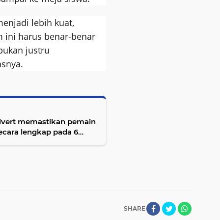
enjadi lebih kuat,
m ini harus benar-benar
bukan justru
asnya.
luivert memastikan pemain
ecara lengkap pada 6
SHARE