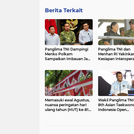
Berita Terkait
Panglima TNI Dampingi
Panglima TNI dan
Menko Polkam
Menhan RI Yakinkan
Sampaikan Imbauan Jaga
Kesiapan Interopera
Kondusivitas Bangsa*
TNI
Memasuki awal Agustus,
Wakil Panglima TN
nuansa peringatan hari
8th Asian Taekwon
ulang tahun (HUT) ke-81
Indonesia Open
Republik Indonesia mulai
Championship 202
terasa di Kota Tahuna