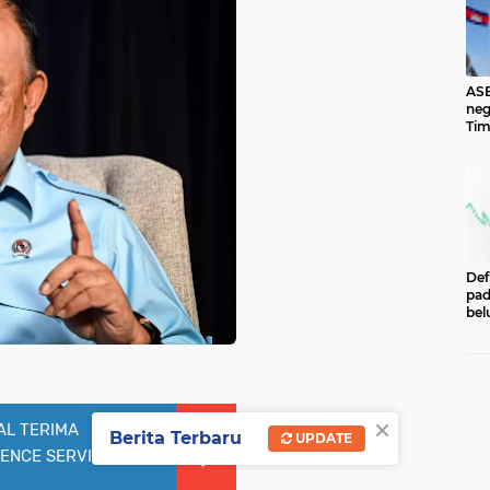
ASE
neg
Tim
ber
ang
Okt
Def
pad
bel
men
per
Pe
Cen
Eco
×
Ind
AL TERIMA
Berita Terbaru
UPDATE
FENCE SERVICES