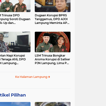
 Trinusa DPD
Dugaan Korupsi BPRS
pung Soroti Dugaan
Tanggamus, DPD AJOI
k-Up dan
Lampung Meminta APH
idaktransparanan
Kembangkan Kasus
garan di Dinas
PCK
tan Napi Korupsi
LSM Trinusa Bongkar
i Tenaga Ahli, DPD
Aroma Korupsi di Satker
OI Lampung
PJN Lampung, Lima Pos
tanyakan Integritas
Anggaran Disorot
mkab Tanggamus
Ke Halaman Lampung
tikel Pilihan