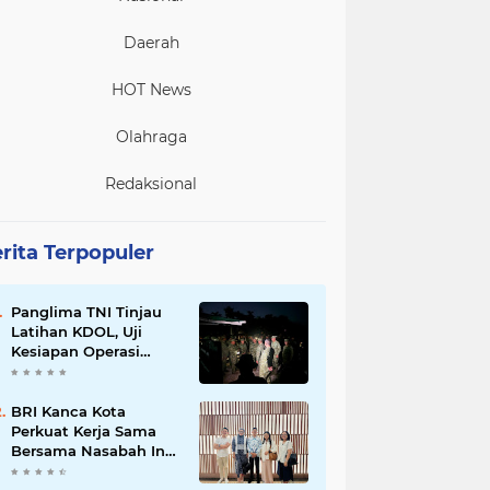
Daerah
HOT News
Olahraga
Redaksional
rita Terpopuler
Panglima TNI Tinjau
Latihan KDOL, Uji
Kesiapan Operasi
Lintas Udara dalam
Latihan Terintegrasi
TNI 2026
BRI Kanca Kota
Perkuat Kerja Sama
Bersama Nasabah Inti,
Dorong Pertumbuhan