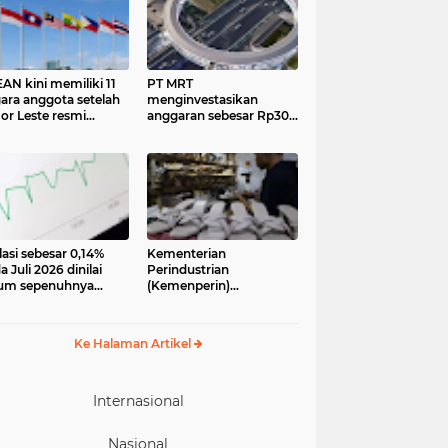
AN kini memiliki 11
PT MRT
ara anggota setelah
menginvestasikan
or Leste resmi
anggaran sebesar Rp300
gabung sebagai
miliar lebih untuk
gota ke-11 pada 26
membangun pedestrian
ober 2025.
deck Dukuh Atas yang
akan menjadi ikon baru
lasi sebesar 0,14%
Kementerian
a Juli 2026 dinilai
Perindustrian
um sepenuhnya
(Kemenperin)
jadi kabar baik bagi
menegaskan industri
ekonomian.
kecil dan menengah
ngamat ekonomi
(IKM), khususnya sektor
Ke Halaman Artikel
ter of Reform on
pakaian jadi, alas kaki,
nomics (Core)
dan alat olahraga,
onesia
memiliki peran strategis
dalam memperkuat
Internasional
perekonomian nasional
Nasional