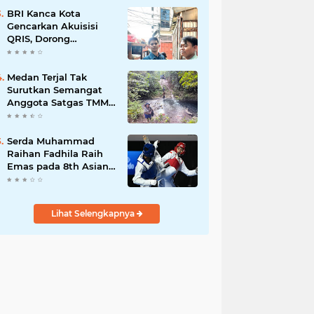
Bisnis Berkelanjutan
BRI Kanca Kota
Gencarkan Akuisisi
QRIS, Dorong
Digitalisasi Transaksi
UMKM
Medan Terjal Tak
Surutkan Semangat
Anggota Satgas TMMD
Ke-129, Gotong Royong
Wujudkan
Pembangunan di
Serda Muhammad
Kampung Sesor
Raihan Fadhila Raih
Emas pada 8th Asian
Taekwondo Indonesia
Open Championship
2026*
Lihat Selengkapnya