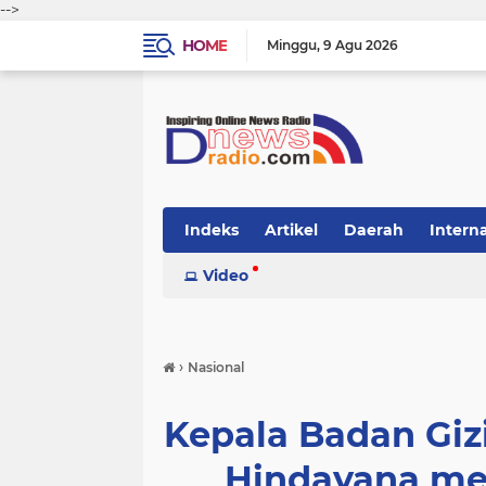
-->
HOME
Minggu
9 Agu 2026
Indeks
Artikel
Daerah
Intern
Video
›
Nasional
Kepala Badan Giz
Hindayana me