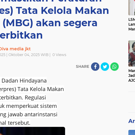
es) Tata Kelola Makan
s (MBG) akan segera
LSM
Lam
Mar
terbitkan
Ket
Ang
PK
Diva media jkt
025 | Oktober 04, 2025 WIB |
0
Views
SHARE
Man
Jad
), Dadan Hindayana
AJ
Per
rpres) Tata Kelola Makan
Pe
terbitkan. Regulasi
tuk memperkuat sistem
ng jawab antarinstansi
Ar
al tersebut.