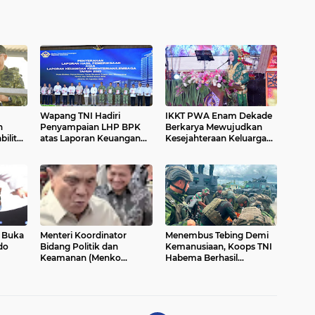
Wapang TNI Hadiri
IKKT PWA Enam Dekade
Penyampaian LHP BPK
Berkarya Mewujudkan
bilitas
atas Laporan Keuangan
Kesejahteraan Keluarga
Kementerian/Lembaga
yang Berkualitas*
Tahun Anggaran 2025*
I Buka
Menteri Koordinator
Menembus Tebing Demi
do
Bidang Politik dan
Kemanusiaan, Koops TNI
Keamanan (Menko
Habema Berhasil
6
Polkam) Djamari
Evakuasi jenazah terakhir,
Chaniago meminta
tiga Korban Penembakan
masyarakat bijak
OPM di Yahukimo
memahami program
pemerintah secara