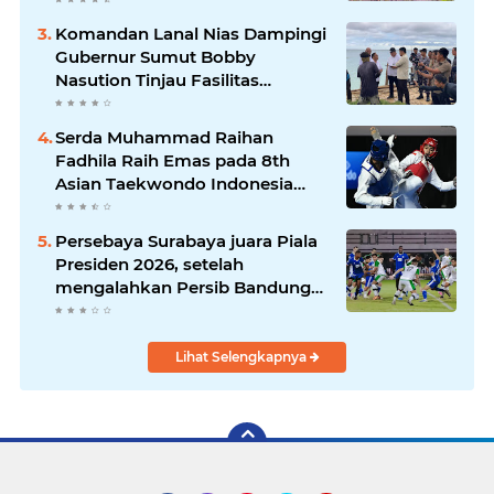
Kampung Sesor
Komandan Lanal Nias Dampingi
Gubernur Sumut Bobby
Nasution Tinjau Fasilitas
Kesehatan dan Budidaya
Rumput Laut di Nias Utara
Serda Muhammad Raihan
Fadhila Raih Emas pada 8th
Asian Taekwondo Indonesia
Open Championship 2026*
Persebaya Surabaya juara Piala
Presiden 2026, setelah
mengalahkan Persib Bandung
melalui drama adu penalti pada
laga final. Green Force menang
6-5 setelah kedua tim bermain
Lihat Selengkapnya
imbang 1-1 hingga 120 menit