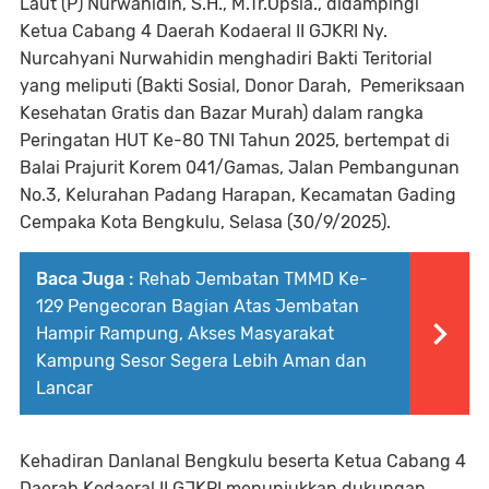
Laut (P) Nurwahidin, S.H., M.Tr.Opsla., didampingi
Ketua Cabang 4 Daerah Kodaeral II GJKRI Ny.
Nurcahyani Nurwahidin menghadiri Bakti Teritorial
yang meliputi (Bakti Sosial, Donor Darah, Pemeriksaan
Kesehatan Gratis dan Bazar Murah) dalam rangka
Peringatan HUT Ke-80 TNI Tahun 2025, bertempat di
Balai Prajurit Korem 041/Gamas, Jalan Pembangunan
No.3, Kelurahan Padang Harapan, Kecamatan Gading
Cempaka Kota Bengkulu, Selasa (30/9/2025).
Baca Juga :
Rehab Jembatan TMMD Ke-
129 Pengecoran Bagian Atas Jembatan
Hampir Rampung, Akses Masyarakat
Kampung Sesor Segera Lebih Aman dan
Lancar
Kehadiran Danlanal Bengkulu beserta Ketua Cabang 4
Daerah Kodaeral II GJKRI menunjukkan dukungan