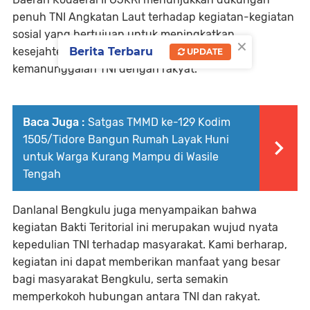
penuh TNI Angkatan Laut terhadap kegiatan-kegiatan
sosial yang bertujuan untuk meningkatkan
×
kesejahteraan masyarakat dan mempererat
Berita Terbaru
UPDATE
kemanunggalan TNI dengan rakyat.
Baca Juga :
Satgas TMMD ke-129 Kodim
1505/Tidore Bangun Rumah Layak Huni
untuk Warga Kurang Mampu di Wasile
Tengah
Danlanal Bengkulu juga menyampaikan bahwa
kegiatan Bakti Teritorial ini merupakan wujud nyata
kepedulian TNI terhadap masyarakat. Kami berharap,
kegiatan ini dapat memberikan manfaat yang besar
bagi masyarakat Bengkulu, serta semakin
memperkokoh hubungan antara TNI dan rakyat.