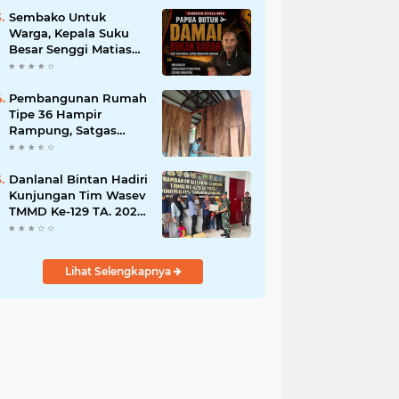
Bisnis Berkelanjutan
Sembako Untuk
Warga, Kepala Suku
Besar Senggi Matias
Mangu Ajak Warga
Kecam Pembunuhan
Warga Sipil di
Pembangunan Rumah
Yahukimo
Tipe 36 Hampir
Rampung, Satgas
TMMD Ke-129 Kodim
1807/Sorong Selatan
Wujudkan Hunian
Danlanal Bintan Hadiri
Layak bagi Warga
Kunjungan Tim Wasev
TMMD Ke-129 TA. 2026
Kodim
0315/Tanjungpinang
Lihat Selengkapnya