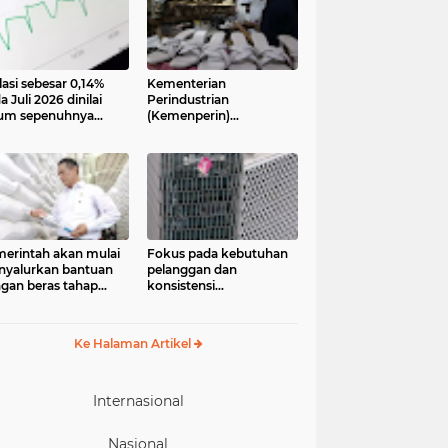
lasi sebesar 0,14%
Kementerian
a Juli 2026 dinilai
Perindustrian
um sepenuhnya
(Kemenperin)
jadi kabar baik bagi
menegaskan industri
ekonomian.
kecil dan menengah
ngamat ekonomi
(IKM), khususnya sektor
ter of Reform on
pakaian jadi, alas kaki,
nomics (Core)
dan alat olahraga,
onesia
memiliki peran strategis
dalam memperkuat
perekonomian nasional
erintah akan mulai
Fokus pada kebutuhan
yalurkan bantuan
pelanggan dan
gan beras tahap
konsistensi
ua pada 17 Agustus
menghadirkan layanan
6. Bantuan yang
dengan semangat
asal dari cadangan
“Melayani Sepenuh Hati”
Ke Halaman Artikel
gan pemerintah
P) tersebut
eruntukkan bagi
244.408 penerima
Internasional
Nasional