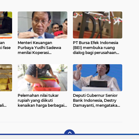
ian
Menteri Keuangan
PT Bursa Efek Indonesia
i fase
Purbaya Yudhi Sadewa
(BEI) membuka ruang
menilai Koperasi
dialog bagi perusahaan
anan
Desa/Kelurahan Merah
tercatat yang masuk
G
Putih (KDMP) seharusnya
dalam kategori high
dapat terus menghasilkan
shareholding
keuntungan.
concentration (HSC)
ahaan
Pelemahan nilai tukar
Deputi Gubernur Senior
rupiah yang diikuti
Bank Indonesia, Destry
li
kenaikan harga berbagai
Damayanti, mengatakan
an
kebutuhan pokok mulai
Indonesia saat ini berada
6
menunjukkan dampak
pada peringkat keempat
nyata
dunia dalam
pengembangan
ekosistem ekonomi
syariah