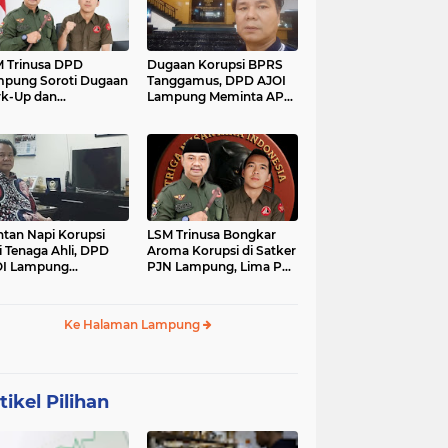
 Trinusa DPD
Dugaan Korupsi BPRS
pung Soroti Dugaan
Tanggamus, DPD AJOI
k-Up dan
Lampung Meminta APH
idaktransparanan
Kembangkan Kasus
garan di Dinas
PCK
tan Napi Korupsi
LSM Trinusa Bongkar
i Tenaga Ahli, DPD
Aroma Korupsi di Satker
OI Lampung
PJN Lampung, Lima Pos
tanyakan Integritas
Anggaran Disorot
mkab Tanggamus
Ke Halaman Lampung
tikel Pilihan