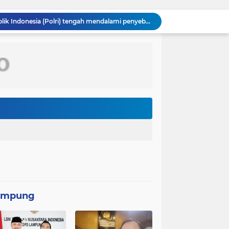
Kepolisian Negara Republik Indonesia (Polri) tengah mendalami penyebaran video hoaks terkait aksi demonstrasi yang beredar di media sosial. Video tersebut diketahui merupakan rekaman peristiwa lama yang kembali diunggah
Pemerintah Korea Selatan (Korsel) berencana melanjutkan pembangunan jalur kereta api yang menghubungkan Seoul dengan Kota Wonsan di pantai timur Korea Utara
Dinas Lingkungan Hidup (DLH) Kota Bekasi memastikan sumber pencemaran yang menyebabkan air Kali Bekasi berubah hitam pekat dalam beberapa hari terakhir
PT MRT menginvestasikan anggaran sebesar Rp300 miliar lebih untuk membangun pedestrian deck Dukuh Atas yang akan menjadi ikon baru
Wakil Panglima TNI dan Sejumlah Pejabat Negara Terima Warga Kehormatan dan Brevet Korps Marinir
Panglima TNI Dampingi Menko Polkam Sampaikan Imbauan Jaga Kondusivitas Bangsa*
 RI Yakinkan Kesiapan Interoperabilitas TNI
TMMD Ke-129 Kodim 1807/Sorong Selatan Wujudkan Jalan Cor 250 Meter, Warga Kampung Sesor Rasakan Manfaat Nyata
Kasus penggunaan kacamata pintar (smart glasses) untuk merekam salah satu usher di ajang Gaikindo Indonesia International Auto Show (GIIAS) 2026
Menteri Kesehatan (Menkes) Budi Gunadi Sadikin mengaku bersedih setiap kali mendengar kabar ada masyarakat yang meninggal dunia pada usia muda. Ia bahkan menyebut dirinya merasa gagal sebagai menteri kesehatan apabila masih ada warga yang kehilangan nyawa
ampung