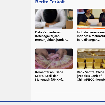
Berita Terkait
Data Kementerian
Industri perasurans
Ketenagakerjaan
Indonesia memasuk
menunjukkan jumlah
baru di tengah
pekerja yang terkena
meningkatnya tek
PHK meningkat dari
ekonomi makro. IF
64.855 orang pada 2023
Progress menilai
menjadi 77.965
keberlanjutan
profitabilitas perus
asuransi tidak lagi
Kementerian Usaha
Bank Sentral China
Mikro, Kecil, dan
(People's Bank of
Menengah (UMKM)
China/PBOC) kemba
mencatat realisasi
menambah cadang
penyaluran Kredit Usaha
emas pada Juni 202
Rakyat (KUR) hingga 12
Juli 2026