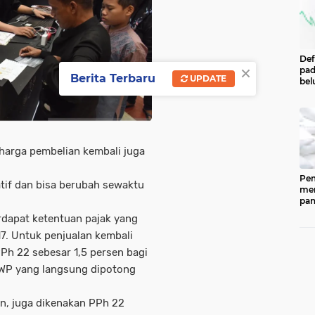
Def
×
pad
Berita Terbaru
UPDATE
bel
men
per
Pe
Cen
Eco
Ind
u harga pembelian kembali juga
Pem
atif dan bisa berubah sewaktu
men
pan
ked
rdapat ketentuan pajak yang
202
ber
. Untuk penjualan kembali
pan
PPh 22 sebesar 1,5 persen bagi
(CP
dip
WP yang langsung dipotong
33.
n, juga dikenakan PPh 22