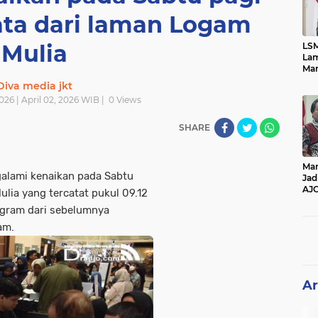
ata dari laman Logam
Mulia
LSM
Lam
Mar
Ket
Diva media jkt
Ang
026 | April 02, 2026 WIB |
0
Views
PK
SHARE
Man
alami kenaikan pada Sabtu
Jad
AJ
lia yang tercatat pukul 09.12
Per
 gram dari sebelumnya
Pe
am.
Ar