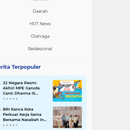
Daerah
HOT News
Olahraga
Redaksional
rita Terpopuler
22 Negara Resmi
Akhiri MPE Garuda
Canti Dharma III
Tahun 2026
BRI Kanca Kota
Perkuat Kerja Sama
Bersama Nasabah Inti,
Dorong Pertumbuhan