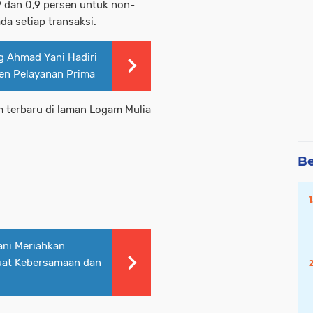
 dan 0,9 persen untuk non-
da setiap transaksi.
 Ahmad Yani Hadiri
en Pelayanan Prima
 terbaru di laman Logam Mulia
Be
ni Meriahkan
uat Kebersamaan dan