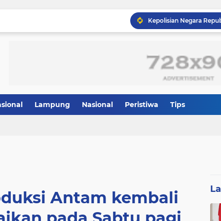
Panglima TNI dan Menhan
asional
Lampung
Nasional
Peristiwa
Tips
L
oduksi Antam kembali
ikan pada Sabtu pagi