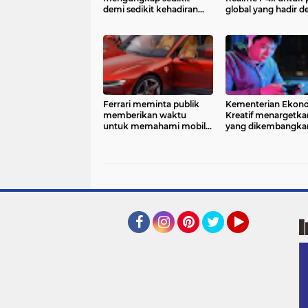
demi sedikit kehadiran
global yang hadir 
ponsel lipat terbarunya
baterai jumbo.
yang diyakini Galaxy Z
Fold 8
Ferrari meminta publik
Kementerian Ekon
memberikan waktu
Kreatif menargetka
untuk memahami mobil
yang dikembangka
listrik pertamanya, Luce,
pengembang lokal
yang menuai gelombang
mampu meningkat
kritik sejak diperkenalkan
valuasi pasar gim
bulan lalu
Indonesia yang sec
makro diperkiraka
tumbuh 4%
Facebook
Instagram
Pinterest
Twitter
YouTube