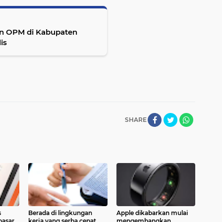
an OPM di Kabupaten
is
SHARE
s
Berada di lingkungan
Apple dikabarkan mulai
pasar
kerja yang serba cepat
mengembangkan