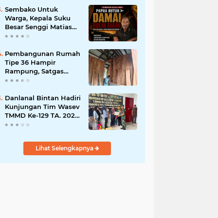
Bisnis Berkelanjutan
Sembako Untuk
Warga, Kepala Suku
Besar Senggi Matias
Mangu Ajak Warga
Kecam Pembunuhan
Warga Sipil di
Pembangunan Rumah
Yahukimo
Tipe 36 Hampir
Rampung, Satgas
TMMD Ke-129 Kodim
1807/Sorong Selatan
Wujudkan Hunian
Danlanal Bintan Hadiri
Layak bagi Warga
Kunjungan Tim Wasev
TMMD Ke-129 TA. 2026
Kodim
0315/Tanjungpinang
Lihat Selengkapnya