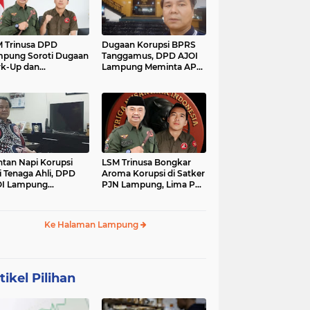
 Trinusa DPD
Dugaan Korupsi BPRS
pung Soroti Dugaan
Tanggamus, DPD AJOI
k-Up dan
Lampung Meminta APH
idaktransparanan
Kembangkan Kasus
garan di Dinas
PCK
tan Napi Korupsi
LSM Trinusa Bongkar
i Tenaga Ahli, DPD
Aroma Korupsi di Satker
OI Lampung
PJN Lampung, Lima Pos
tanyakan Integritas
Anggaran Disorot
mkab Tanggamus
Ke Halaman Lampung
tikel Pilihan