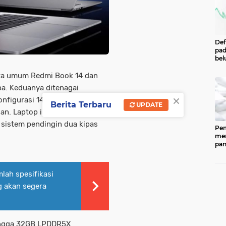
Def
pad
bel
men
per
cara umum Redmi Book 14 dan
Pe
a. Keduanya ditenagai
Cen
×
Eco
nfigurasi 14 inti dan 18 thread
Berita Terbaru
UPDATE
Ind
gan. Laptop ini mampu
sistem pendingin dua kipas
Pem
men
pan
ked
202
ber
ah spesifikasi
pan
(CP
g akan segera
dip
33.
ingga 32GB LPDDR5X