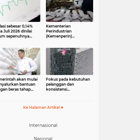
lasi sebesar 0,14%
Kementerian
a Juli 2026 dinilai
Perindustrian
um sepenuhnya
(Kemenperin)
jadi kabar baik bagi
menegaskan industri
ekonomian.
kecil dan menengah
ngamat ekonomi
(IKM), khususnya sektor
ter of Reform on
pakaian jadi, alas kaki,
nomics (Core)
dan alat olahraga,
onesia
memiliki peran strategis
dalam memperkuat
perekonomian nasional
erintah akan mulai
Fokus pada kebutuhan
yalurkan bantuan
pelanggan dan
gan beras tahap
konsistensi
ua pada 17 Agustus
menghadirkan layanan
6. Bantuan yang
dengan semangat
asal dari cadangan
“Melayani Sepenuh Hati”
Ke Halaman Artikel
gan pemerintah
P) tersebut
eruntukkan bagi
244.408 penerima
Internasional
Nasional