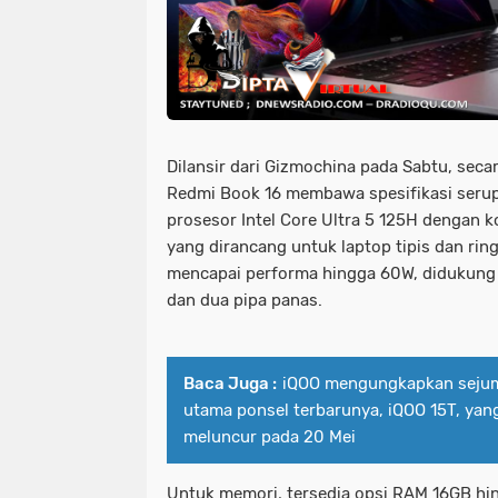
Dilansir dari Gizmochina pada Sabtu, se
Redmi Book 16 membawa spesifikasi serup
prosesor Intel Core Ultra 5 125H dengan ko
yang dirancang untuk laptop tipis dan rin
mencapai performa hingga 60W, didukung 
dan dua pipa panas.
Baca Juga :
iQOO mengungkapkan sejuml
utama ponsel terbarunya, iQOO 15T, yan
meluncur pada 20 Mei
Untuk memori, tersedia opsi RAM 16GB h