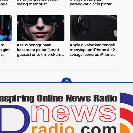
dengan
sering membuat
perangkat cincin pintar
seseorang merasa selalu
(smart ring) untuk
dikejar target, sehingga
memperluas lini
menjaga keseimbangan
perangkat wearable
antara hasil kerja dan
miliknya. Informasi yang
ketenangan batin
berkembang, proyek
omi
Kasus penggunaan
Apple dikabarkan tengah
n gim
kacamata pintar (smart
menyiapkan iPhone Air 2
n
glasses) untuk merekam
sebagai penerus iPhone
salah satu usher di ajang
Air generasi pertama.
kan
Gaikindo Indonesia
International Auto Show
ara
(GIIAS) 2026
n