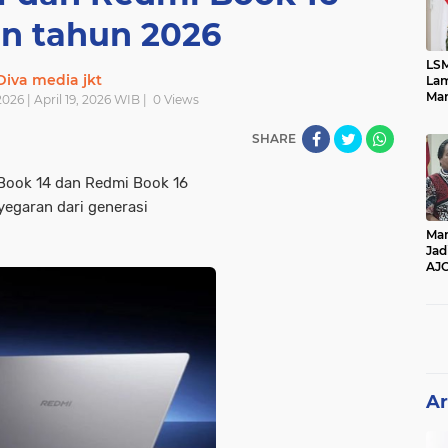
an tahun 2026
LSM
Diva media jkt
Lam
Mar
2026 | April 19, 2026 WIB |
0
Views
Ket
Ang
SHARE
PK
Book 14 dan Redmi Book 16
yegaran dari generasi
Man
Jad
AJ
Per
Pe
Ar