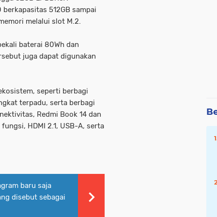
0 berkapasitas 512GB sampai
emori melalui slot M.2.
bekali baterai 80Wh dan
rsebut juga dapat digunakan
ekosistem, seperti berbagi
gkat terpadu, serta berbagi
Be
ektivitas, Redmi Book 14 dan
fungsi, HDMI 2.1, USB-A, serta
agram baru saja
ang disebut sebagai