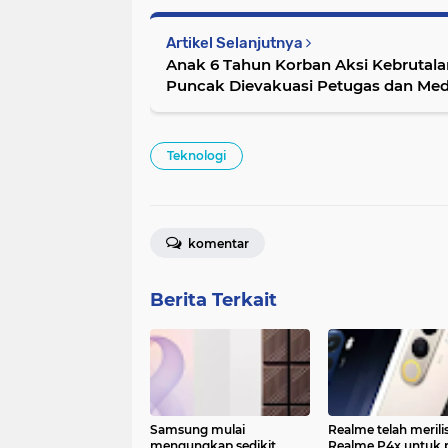
Artikel Selanjutnya
Anak 6 Tahun Korban Aksi Kebrutal
Puncak Dievakuasi Petugas dan Med
Teknologi
komentar
Berita Terkait
Samsung mulai
Realme telah merili
mengungkap sedikit
Realme P4x untuk 