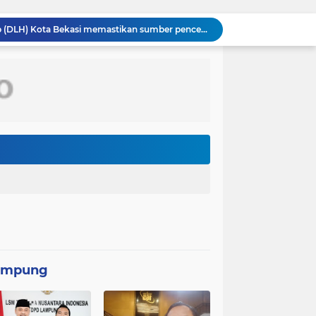
Dinas Lingkungan Hidup (DLH) Kota Bekasi memastikan sumber pencemaran yang menyebabkan air Kali Bekasi berubah hitam pekat dalam beberapa hari terakhir
PT MRT menginvestasikan anggaran sebesar Rp300 miliar lebih untuk membangun pedestrian deck Dukuh Atas yang akan menjadi ikon baru
Wakil Panglima TNI dan Sejumlah Pejabat Negara Terima Warga Kehormatan dan Brevet Korps Marinir
Panglima TNI Dampingi Menko Polkam Sampaikan Imbauan Jaga Kondusivitas Bangsa*
Satgas TMMD Ke-129 Pastikan Kesehatan Warga Masyarakat dan Personel Tetap Prima Demi Suksesnya TMMD di Kampung Sesor
TMMD Ke-129 Tak Hanya Membangun, Tapi Juga Menanam Harapan Melalui Ketahanan pangan
Kasus penggunaan kacamata pintar (smart glasses) untuk merekam salah satu usher di ajang Gaikindo Indonesia International Auto Show (GIIAS) 2026
Menteri Kesehatan (Menkes) Budi Gunadi Sadikin mengaku bersedih setiap kali mendengar kabar ada masyarakat yang meninggal dunia pada usia muda. Ia bahkan menyebut dirinya merasa gagal sebagai menteri kesehatan apabila masih ada warga yang kehilangan nyawa
Kepolisian Negara Republik Indonesia (Polri) tengah mendalami penyebaran video hoaks terkait aksi demonstrasi yang beredar di media sosial. Video tersebut diketahui merupakan rekaman peristiwa lama yang kembali diunggah
Pemerintah Korea Selatan (Korsel) berencana melanjutkan pembangunan jalur kereta api yang menghubungkan Seoul dengan Kota Wonsan di pantai timur Korea Utara
ampung