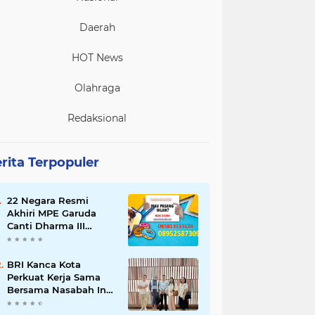
Daerah
HOT News
Olahraga
Redaksional
rita Terpopuler
22 Negara Resmi
Akhiri MPE Garuda
Canti Dharma III
Tahun 2026
BRI Kanca Kota
Perkuat Kerja Sama
Bersama Nasabah Inti,
Dorong Pertumbuhan