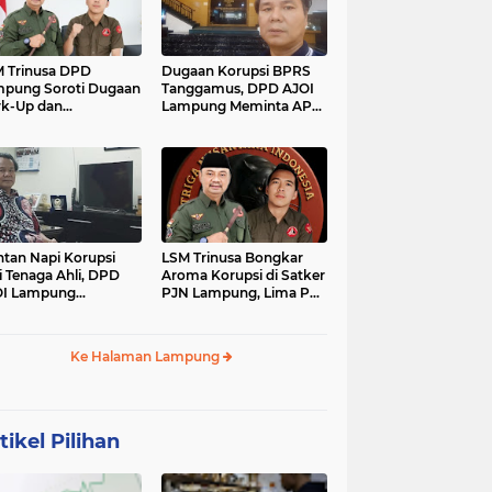
 Trinusa DPD
Dugaan Korupsi BPRS
pung Soroti Dugaan
Tanggamus, DPD AJOI
k-Up dan
Lampung Meminta APH
idaktransparanan
Kembangkan Kasus
garan di Dinas
PCK
tan Napi Korupsi
LSM Trinusa Bongkar
i Tenaga Ahli, DPD
Aroma Korupsi di Satker
OI Lampung
PJN Lampung, Lima Pos
tanyakan Integritas
Anggaran Disorot
mkab Tanggamus
Ke Halaman Lampung
tikel Pilihan