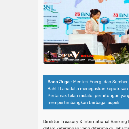
Baca Juga :
Menteri Energi dan Sumber
Bahlil Lahadalia menegaskan keputusan
Pertamax telah melalui perhitungan ya
mempertimbangkan berbagai aspek
Direktur Treasury & International Banking
dalam keterangan yang diterima di Jakart