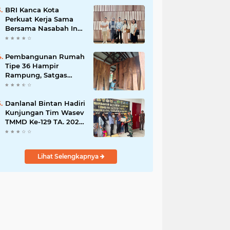
Kecam Pembunuhan
Warga Sipil di
BRI Kanca Kota
Yahukimo
Perkuat Kerja Sama
Bersama Nasabah Inti,
Dorong Pertumbuhan
Bisnis Berkelanjutan
Pembangunan Rumah
Tipe 36 Hampir
Rampung, Satgas
TMMD Ke-129 Kodim
1807/Sorong Selatan
Wujudkan Hunian
Danlanal Bintan Hadiri
Layak bagi Warga
Kunjungan Tim Wasev
TMMD Ke-129 TA. 2026
Kodim
0315/Tanjungpinang
Lihat Selengkapnya