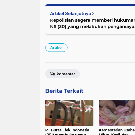
Artikel Selanjutnya
Kepolisian segera memberi hukuman 
NS (30) yang melakukan penganiay
Jaklingko rute 49 Lebak Bulus-Cipuli
Artikel
komentar
Berita Terkait
PT Bursa Efek Indonesia
Kementerian Usaha
(BEI) membuka ruang
Mikro, Kecil, dan