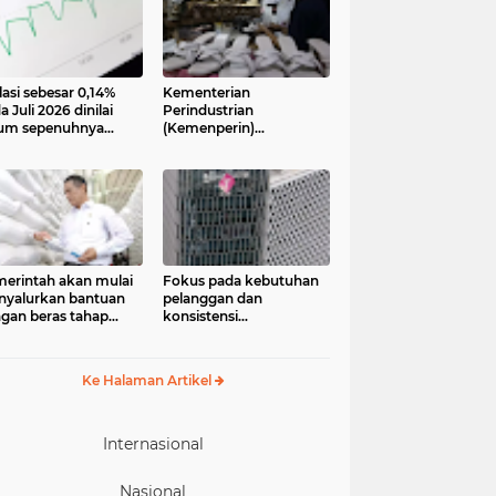
lasi sebesar 0,14%
Kementerian
a Juli 2026 dinilai
Perindustrian
um sepenuhnya
(Kemenperin)
jadi kabar baik bagi
menegaskan industri
ekonomian.
kecil dan menengah
ngamat ekonomi
(IKM), khususnya sektor
ter of Reform on
pakaian jadi, alas kaki,
nomics (Core)
dan alat olahraga,
onesia
memiliki peran strategis
dalam memperkuat
perekonomian nasional
erintah akan mulai
Fokus pada kebutuhan
yalurkan bantuan
pelanggan dan
gan beras tahap
konsistensi
ua pada 17 Agustus
menghadirkan layanan
6. Bantuan yang
dengan semangat
asal dari cadangan
“Melayani Sepenuh Hati”
Ke Halaman Artikel
gan pemerintah
P) tersebut
eruntukkan bagi
244.408 penerima
Internasional
Nasional