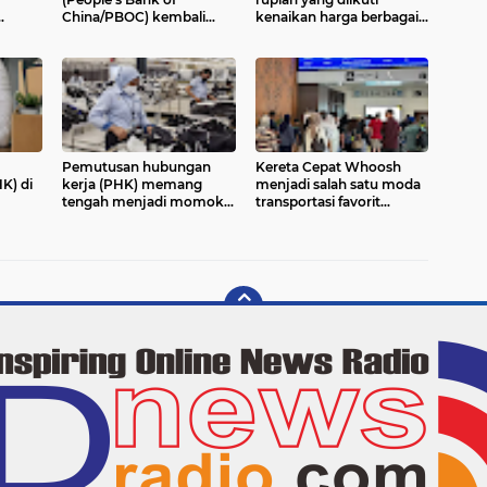
China/PBOC) kembali
kenaikan harga berbagai
menambah cadangan
kebutuhan pokok mulai
Usaha
emas pada Juni 2026
menunjukkan dampak
a 12
nyata
Pemutusan hubungan
Kereta Cepat Whoosh
K) di
kerja (PHK) memang
menjadi salah satu moda
tengah menjadi momok
transportasi favorit
IX
lantaran dunia usaha di
masyarakat selama masa
Indonesia mengalami
libur sekolah. PT Kereta
tekanan. Selain
Cepat Indonesia China
usaha
dipengaruhi faktor
(KCIC)
eksternal