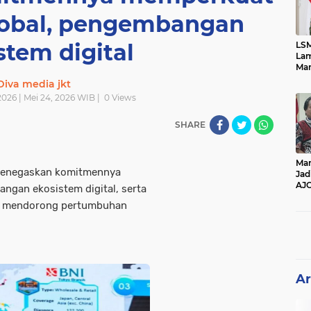
global, pengembangan
stem digital
LSM
Lam
Mar
Ket
Diva media jkt
Ang
026 | Mei 24, 2026 WIB |
0
Views
PK
SHARE
Man
 menegaskan komitmennya
Jad
AJ
ngan ekosistem digital, serta
Per
a mendorong pertumbuhan
Pe
Ar