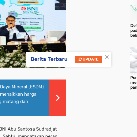
Def
pad
bel
men
per
Pe
×
Cen
Berita Terbaru
UPDATE
Eco
Ind
Pem
men
 Daya Mineral (ESDM)
pan
ked
 menaikkan harga
202
ng matang dan
ber
pan
(CP
dip
33.
 BNI Abu Santosa Sudradjat
a, Sabtu, mengatakan peran