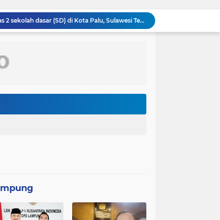
Video seorang siswa kelas 2 sekolah dasar (SD) di Kota Palu, Sulawesi Tengah, berjalan kaki menuju sekolah tanpa mengenakan sepatu viral di media sosial
Persebaya Surabaya juara Piala Presiden 2026, setelah mengalahkan Persib Bandung melalui drama adu penalti pada laga final. Green Force menang 6-5 setelah kedua tim bermain imbang 1-1 hingga 120 menit
Komandan Lanal Nias Dampingi Gubernur Sumut Bobby Nasution Tinjau Fasilitas Kesehatan dan Budidaya Rumput Laut di Nias Utara
Panglima TNI Sambut Kepulangan Satgas Kizi TNI Kontingen Garuda XX-V MONUSCO
Peringatan Hari Veteran Nasional 2026 Kemenhan Renovasi Sekretariat LVRI dan Bedah Rumah Veteran di 19 Provinsi
Komandan Lanal Nias Dampingi Gubernur Sumut Bobby Nasution Tinjau Fasilitas Kesehatan dan Budidaya Rumput Laut di Nias Utara
Asintel Satlap Tricakti Beri Penjelasan Terkait Penanganan 53 Ton Pasir Timah di Air Merbau
Respons Cepat Pos TNI AL Selatpanjang Bersama Tim SAR Gabungan Berhasil Temukan Korban Terakhir Kapal Karam di Perairan Mengkikip Kepulauan Meranti
Rumah Type 36 TMMD Ke-129 Kodim 1807/Sorong Selatan Hampir Rampung, Wujud Nyata Kepedulian TNI Tingkatkan Kesejahteraan Warga
Konflik Ruben Onsu dan Sarwendah kembali menjadi perhatian publik. Di tengah proses hukum yang masih berjalan, kuasa hukum Sarwendah
ampung