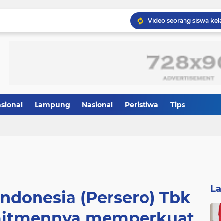
asional
Lampung
Nasional
Peristiwa
Tips
L
ndonesia (Persero) Tbk
itmennya memperkuat