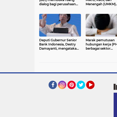
dialog bagi perusahaan
Menengah (UMKM)
tercatat yang masuk
mencatat realisasi
dalam kategori high
penyaluran Kredit 
shareholding
Rakyat (KUR) hingg
concentration (HSC)
Juli 2026
Deputi Gubernur Senior
Marak pemutusan
Bank Indonesia, Destry
hubungan kerja (PH
Damayanti, mengatakan
berbagai sektor
Indonesia saat ini berada
mendorong Komisi 
pada peringkat keempat
DPR meminta
dunia dalam
pemerintah segera
pengembangan
menciptakan iklim 
ekosistem ekonomi
yang kondusif
syariah
Facebook
Instagram
Pinterest
Twitter
YouTube