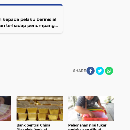
kepada pelaku berinisial
aan terhadap penumpang
r,
SHARE
Bank Sentral China
Pelemahan nilai tukar
(People's Bank of
rupiah yang diikuti