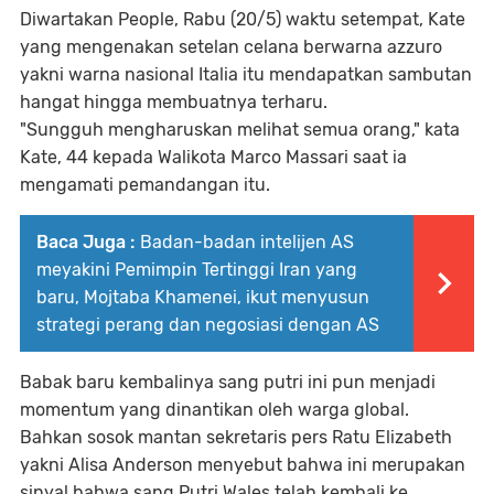
Diwartakan People, Rabu (20/5) waktu setempat, Kate
yang mengenakan setelan celana berwarna azzuro
yakni warna nasional Italia itu mendapatkan sambutan
hangat hingga membuatnya terharu.
"Sungguh mengharuskan melihat semua orang," kata
Kate, 44 kepada Walikota Marco Massari saat ia
mengamati pemandangan itu.
Baca Juga :
Badan-badan intelijen AS
meyakini Pemimpin Tertinggi Iran yang
baru, Mojtaba Khamenei, ikut menyusun
strategi perang dan negosiasi dengan AS
Babak baru kembalinya sang putri ini pun menjadi
momentum yang dinantikan oleh warga global.
Bahkan sosok mantan sekretaris pers Ratu Elizabeth
yakni Alisa Anderson menyebut bahwa ini merupakan
sinyal bahwa sang Putri Wales telah kembali ke