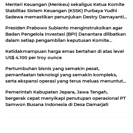
Menteri Keuangan (Menkeu) sekaligus Ketua Komite
Stabilitas Sistem Keuangan (KSSK) Purbaya Yudhi
Sadewa memastikan penunjukan Destry Damayanti
sebagai pejabat sementara (pjs) gubernur Bank
Presiden Prabowo Subianto menginstruksikan agar
Indonesia (BI) tidak akan mengganggu
Badan Pengelola Investasi (BPI) Danantara dilibatkan
kesinambungan kebijakan moneter
dalam setiap pengambilan keputusan Komite
Stabilitas Sistem Keuangan (KSSK)
Ketidakmampuan harga emas bertahan di atas level
US$ 4.100 per troy ounce
Pertumbuhan bisnis yang semakin pesat,
pemanfaatan teknologi yang semakin kompleks,
serta ekspansi operasi yang terus meluas menuntut
standar keselamatan yang semakin tinggi
Pemerintah Kabupaten Jepara, Jawa Tengah,
bergerak cepat menyikapi penutupan operasional PT
Samwon Busana Indonesia di Desa Damarjati