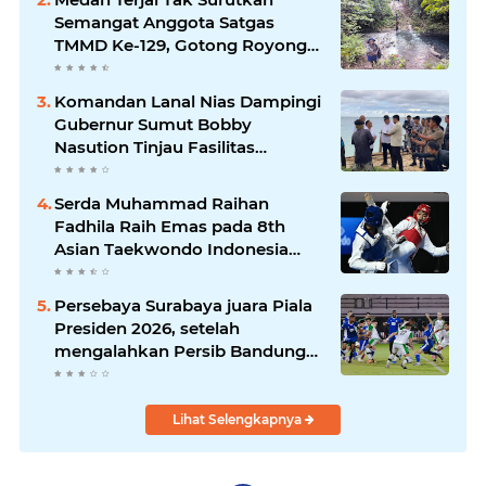
Semangat Anggota Satgas
TMMD Ke-129, Gotong Royong
Wujudkan Pembangunan di
Kampung Sesor
Komandan Lanal Nias Dampingi
Gubernur Sumut Bobby
Nasution Tinjau Fasilitas
Kesehatan dan Budidaya
Rumput Laut di Nias Utara
Serda Muhammad Raihan
Fadhila Raih Emas pada 8th
Asian Taekwondo Indonesia
Open Championship 2026*
Persebaya Surabaya juara Piala
Presiden 2026, setelah
mengalahkan Persib Bandung
melalui drama adu penalti pada
laga final. Green Force menang
6-5 setelah kedua tim bermain
Lihat Selengkapnya
imbang 1-1 hingga 120 menit