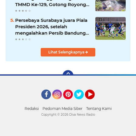
TMMD Ke-129, Gotong Royong
Wujudkan Pembangunan di
Kampung Sesor
Persebaya Surabaya juara Piala
Presiden 2026, setelah
mengalahkan Persib Bandung
melalui drama adu penalti pada
laga final. Green Force menang
6-5 setelah kedua tim bermain
Lihat Selengkapnya
imbang 1-1 hingga 120 menit
Facebook
Instagram
Pinterest
Twitter
YouTube
Redaksi
Pedoman Media Siber
Tentang Kami
Copyright ©
2026 Diva News Radio