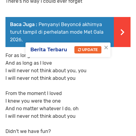
There's no way I could ever forget
Baca Juga :
Penyanyi Beyoncé akhirnya
turut tampil di perhelatan mode Met Gala
2026,
×
Berita Terbaru
UPDATE
For as long as I live
And as long as I love
I will never not think about you, you
I will never not think about you
From the moment I loved
I knew you were the one
And no matter whatever I do, oh
I will never not think about you
Didn't we have fun?