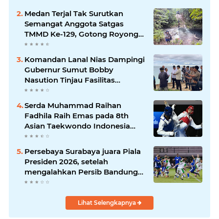
Medan Terjal Tak Surutkan
Semangat Anggota Satgas
TMMD Ke-129, Gotong Royong
Wujudkan Pembangunan di
Kampung Sesor
Komandan Lanal Nias Dampingi
Gubernur Sumut Bobby
Nasution Tinjau Fasilitas
Kesehatan dan Budidaya
Rumput Laut di Nias Utara
Serda Muhammad Raihan
Fadhila Raih Emas pada 8th
Asian Taekwondo Indonesia
Open Championship 2026*
Persebaya Surabaya juara Piala
Presiden 2026, setelah
mengalahkan Persib Bandung
melalui drama adu penalti pada
laga final. Green Force menang
6-5 setelah kedua tim bermain
Lihat Selengkapnya
imbang 1-1 hingga 120 menit