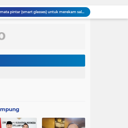
Kasus penggunaan kacamata pintar (smart glasses) untuk merekam salah satu usher di ajang Gaikindo Indonesia International Auto Show (GIIAS) 2026
Menteri Kesehatan (Menkes) Budi Gunadi Sadikin mengaku bersedih setiap kali mendengar kabar ada masyarakat yang meninggal dunia pada usia muda. Ia bahkan menyebut dirinya merasa gagal sebagai menteri kesehatan apabila masih ada warga yang kehilangan nyawa
Kepolisian Negara Republik Indonesia (Polri) tengah mendalami penyebaran video hoaks terkait aksi demonstrasi yang beredar di media sosial. Video tersebut diketahui merupakan rekaman peristiwa lama yang kembali diunggah
Pemerintah Korea Selatan (Korsel) berencana melanjutkan pembangunan jalur kereta api yang menghubungkan Seoul dengan Kota Wonsan di pantai timur Korea Utara
Dinas Lingkungan Hidup (DLH) Kota Bekasi memastikan sumber pencemaran yang menyebabkan air Kali Bekasi berubah hitam pekat dalam beberapa hari terakhir
PT MRT menginvestasikan anggaran sebesar Rp300 miliar lebih untuk membangun pedestrian deck Dukuh Atas yang akan menjadi ikon baru
Rumah Type 36 TMMD Ke-129 Kodim 1807/Sorong Selatan Hampir Rampung, Wujud Nyata Kepedulian TNI Tingkatkan Kesejahteraan Warga
Perkuat Sinergitas, Danlanal Nias Laksanakan Kunjungan Silaturahmi ke Polres Nias
Satgas TMMD Ke-129 Pastikan Kesehatan Warga Masyarakat dan Personel Tetap Prima Demi Suksesnya TMMD di Kampung Sesor
TMMD Ke-129 Tak Hanya Membangun, Tapi Juga Menanam Harapan Melalui Ketahanan pangan
ampung