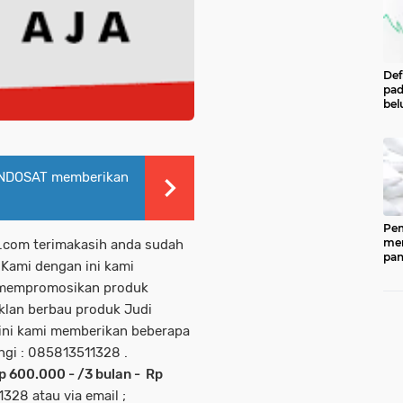
Def
pad
bel
men
per
Pe
Cen
Eco
I INDOSAT memberikan
Ind
Pem
men
.com terimakasih anda sudah
pan
Kami dengan ini kami
ked
202
n mempromosikan produk
ber
iklan berbau produk Judi
pan
(CP
siini kami memberikan beberapa
dip
gi : 085813511328 .
33.
p 600.000 - /3 bulan - Rp
28 atau via email ;