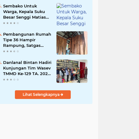
Bisnis Berkelanjutan
Sembako Untuk
Warga, Kepala Suku
Besar Senggi Matias
Mangu Ajak Warga
Kecam Pembunuhan
Warga Sipil di
Pembangunan Rumah
Yahukimo
Tipe 36 Hampir
Rampung, Satgas
TMMD Ke-129 Kodim
1807/Sorong Selatan
Wujudkan Hunian
Danlanal Bintan Hadiri
Layak bagi Warga
Kunjungan Tim Wasev
TMMD Ke-129 TA. 2026
Kodim
0315/Tanjungpinang
Lihat Selengkapnya