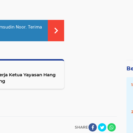
amsudin Noor. Terima
Be
erja Ketua Yayasan Hang
ang
SHARE