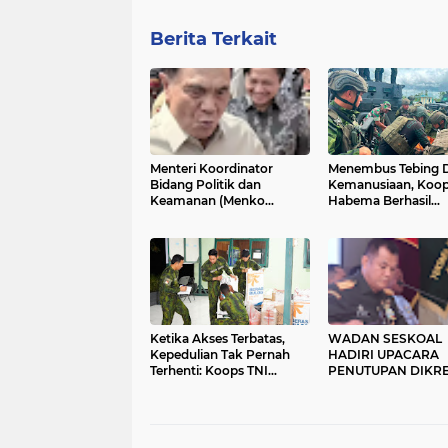
Berita Terkait
Menteri Koordinator
Menembus Tebing 
Bidang Politik dan
Kemanusiaan, Koop
Keamanan (Menko
Habema Berhasil
Polkam) Djamari
Evakuasi jenazah te
Chaniago meminta
tiga Korban Pene
masyarakat bijak
OPM di Yahukimo
memahami program
pemerintah secara
menyeluruh dan tidak
menilai kebijakan
Ketika Akses Terbatas,
WADAN SESKOAL
Kepedulian Tak Pernah
HADIRI UPACARA
Terhenti: Koops TNI
PENUTUPAN DIKR
Habema Hadir untuk
SESKO TNI ANGKA
Papua
TAHUN 2026