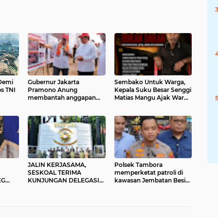
Demi
Gubernur Jakarta
Sembako Untuk Warga,
s TNI
Pramono Anung
Kepala Suku Besar Senggi
membantah anggapan
Matias Mangu Ajak Warga
rakhir,
lahan seluas 100 hektare
Kecam Pembunuhan
mbakan
di Ciangir, Legok,
Warga Sipil di Yahukimo
Kabupaten Tangerang,
Banten
JALIN KERJASAMA,
Polsek Tambora
SESKOAL TERIMA
memperketat patroli di
EG
KUNJUNGAN DELEGASI
kawasan Jembatan Besi
TAN 55
SRI LANGKA DEFENCE
untuk mencegah
SERVICES COMMAND
terjadinya tawuran dan
AND STAFF COLLEGE
kejahatan jalanan