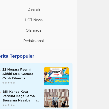
Daerah
HOT News
Olahraga
Redaksional
rita Terpopuler
22 Negara Resmi
Akhiri MPE Garuda
Canti Dharma III
Tahun 2026
BRI Kanca Kota
Perkuat Kerja Sama
Bersama Nasabah Inti,
Dorong Pertumbuhan