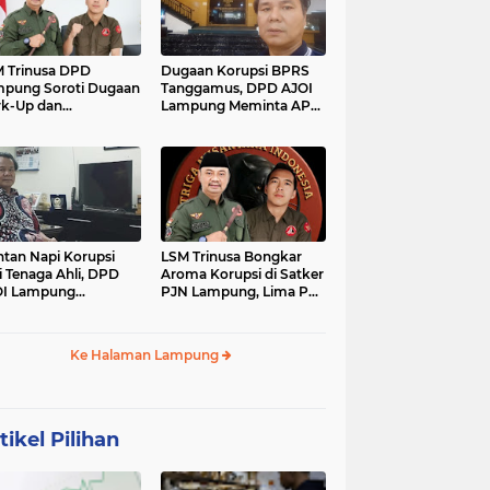
 Trinusa DPD
Dugaan Korupsi BPRS
pung Soroti Dugaan
Tanggamus, DPD AJOI
k-Up dan
Lampung Meminta APH
idaktransparanan
Kembangkan Kasus
garan di Dinas
PCK
tan Napi Korupsi
LSM Trinusa Bongkar
i Tenaga Ahli, DPD
Aroma Korupsi di Satker
OI Lampung
PJN Lampung, Lima Pos
tanyakan Integritas
Anggaran Disorot
mkab Tanggamus
Ke Halaman Lampung
tikel Pilihan