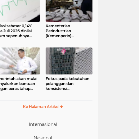
lasi sebesar 0,14%
Kementerian
a Juli 2026 dinilai
Perindustrian
um sepenuhnya
(Kemenperin)
jadi kabar baik bagi
menegaskan industri
ekonomian.
kecil dan menengah
ngamat ekonomi
(IKM), khususnya sektor
ter of Reform on
pakaian jadi, alas kaki,
nomics (Core)
dan alat olahraga,
onesia
memiliki peran strategis
dalam memperkuat
perekonomian nasional
erintah akan mulai
Fokus pada kebutuhan
yalurkan bantuan
pelanggan dan
gan beras tahap
konsistensi
ua pada 17 Agustus
menghadirkan layanan
6. Bantuan yang
dengan semangat
asal dari cadangan
“Melayani Sepenuh Hati”
Ke Halaman Artikel
gan pemerintah
P) tersebut
eruntukkan bagi
244.408 penerima
Internasional
Nasional