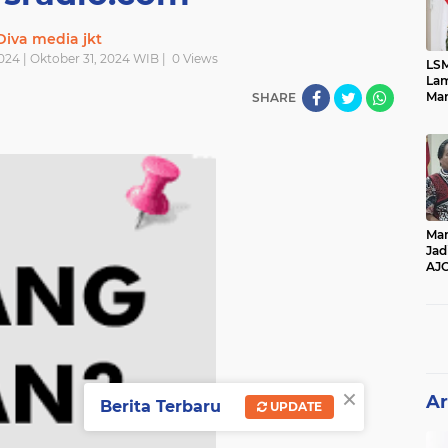
Diva media jkt
024 | Oktober 31, 2024 WIB |
0
Views
LSM
Lam
Mar
SHARE
Ket
Ang
PK
Man
Jad
AJ
Per
Pe
×
Ar
Berita Terbaru
UPDATE