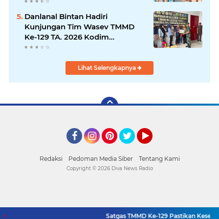
1807/Sorong Selatan Wujudkan
Hunian Layak bagi Warga
Danlanal Bintan Hadiri
Kunjungan Tim Wasev TMMD
Ke-129 TA. 2026 Kodim
0315/Tanjungpinang
Lihat Selengkapnya
Facebook
Instagram
Pinterest
Twitter
YouTube
Redaksi
Pedoman Media Siber
Tentang Kami
Copyright ©
2026 Diva News Radio
Satgas TMMD Ke-129 Pastikan Kesehata