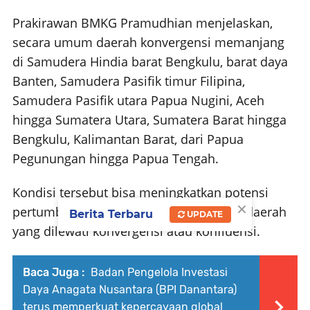
Prakirawan BMKG Pramudhian menjelaskan,
secara umum daerah konvergensi memanjang
di Samudera Hindia barat Bengkulu, barat daya
Banten, Samudera Pasifik timur Filipina,
Samudera Pasifik utara Papua Nugini, Aceh
hingga Sumatera Utara, Sumatera Barat hingga
Bengkulu, Kalimantan Barat, dari Papua
Pegunungan hingga Papua Tengah.
Kondisi tersebut bisa meningkatkan potensi
×
pertumbuhan awan hujan di sepanjang daerah
Berita Terbaru
UPDATE
yang dilewati konvergensi atau konfluensi.
Baca Juga :
Badan Pengelola Investasi
Daya Anagata Nusantara (BPI Danantara)
terus memperkuat kepercayaan global