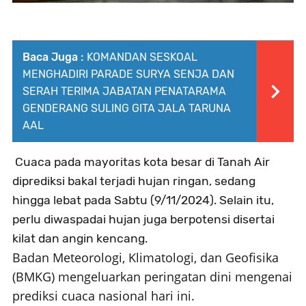
Baca Juga :
KOMANDAN SESKOAL
MENGHADIRI PARADE SURYA SENJA DAN
SERAH TERIMA JABATAN PENATARAMA
GENDERANG SULING GITA JALA TARUNA
AAL
Cuaca pada mayoritas kota besar di Tanah Air
diprediksi bakal terjadi hujan ringan, sedang
hingga lebat pada Sabtu (9/11/2024). Selain itu,
perlu diwaspadai hujan juga berpotensi disertai
kilat dan angin kencang.
Badan Meteorologi, Klimatologi, dan Geofisika
(BMKG) mengeluarkan peringatan dini mengenai
prediksi cuaca nasional hari ini.