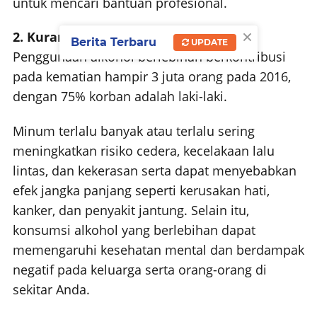
untuk mencari bantuan profesional.
×
2. Kurangi konsumsi alkohol
Berita Terbaru
UPDATE
Penggunaan alkohol berlebihan berkontribusi
pada kematian hampir 3 juta orang pada 2016,
dengan 75% korban adalah laki-laki.
Minum terlalu banyak atau terlalu sering
meningkatkan risiko cedera, kecelakaan lalu
lintas, dan kekerasan serta dapat menyebabkan
efek jangka panjang seperti kerusakan hati,
kanker, dan penyakit jantung. Selain itu,
konsumsi alkohol yang berlebihan dapat
memengaruhi kesehatan mental dan berdampak
negatif pada keluarga serta orang-orang di
sekitar Anda.