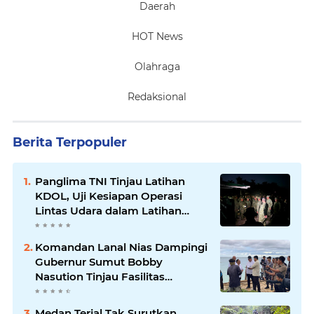
Daerah
HOT News
Olahraga
Redaksional
Berita Terpopuler
Panglima TNI Tinjau Latihan
KDOL, Uji Kesiapan Operasi
Lintas Udara dalam Latihan
Terintegrasi TNI 2026
Komandan Lanal Nias Dampingi
Gubernur Sumut Bobby
Nasution Tinjau Fasilitas
Kesehatan dan Budidaya
Rumput Laut di Nias Utara
Medan Terjal Tak Surutkan