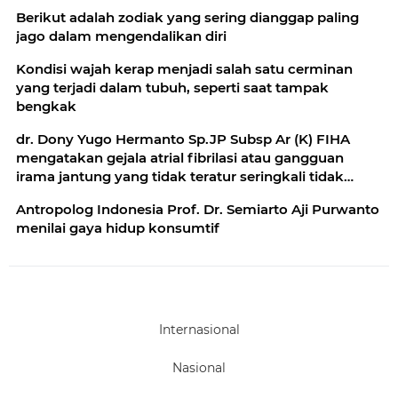
Berikut adalah zodiak yang sering dianggap paling
jago dalam mengendalikan diri
Kondisi wajah kerap menjadi salah satu cerminan
yang terjadi dalam tubuh, seperti saat tampak
bengkak
dr. Dony Yugo Hermanto Sp.JP Subsp Ar (K) FIHA
mengatakan gejala atrial fibrilasi atau gangguan
irama jantung yang tidak teratur seringkali tidak
diwaspadai padahal bisa menyebabkan gagal jantung
Antropolog Indonesia Prof. Dr. Semiarto Aji Purwanto
dan stroke
menilai gaya hidup konsumtif
Internasional
Nasional