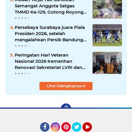
Semangat Anggota Satgas
TMMD Ke-129, Gotong Royong
Wujudkan Pembangunan di
Kampung Sesor
Persebaya Surabaya juara Piala
Presiden 2026, setelah
mengalahkan Persib Bandung
melalui drama adu penalti pada
laga final. Green Force menang
Peringatan Hari Veteran
6-5 setelah kedua tim bermain
Nasional 2026 Kemenhan
imbang 1-1 hingga 120 menit
Renovasi Sekretariat LVRI dan
Bedah Rumah Veteran di 19
Provinsi
Lihat Selengkapnya