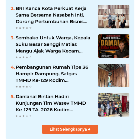
BRI Kanca Kota Perkuat Kerja
Sama Bersama Nasabah Inti,
Dorong Pertumbuhan Bisnis
Berkelanjutan
Sembako Untuk Warga, Kepala
Suku Besar Senggi Matias
Mangu Ajak Warga Kecam
Pembunuhan Warga Sipil di
Yahukimo
Pembangunan Rumah Tipe 36
Hampir Rampung, Satgas
TMMD Ke-129 Kodim
1807/Sorong Selatan Wujudkan
Hunian Layak bagi Warga
Danlanal Bintan Hadiri
Kunjungan Tim Wasev TMMD
Ke-129 TA. 2026 Kodim
0315/Tanjungpinang
Lihat Selengkapnya