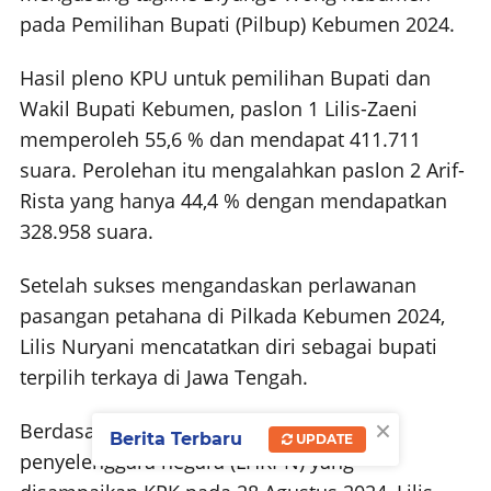
pada Pemilihan Bupati (Pilbup) Kebumen 2024.
Hasil pleno KPU untuk pemilihan Bupati dan
Wakil Bupati Kebumen, paslon 1 Lilis-Zaeni
memperoleh 55,6 % dan mendapat 411.711
suara. Perolehan itu mengalahkan paslon 2 Arif-
Rista yang hanya 44,4 % dengan mendapatkan
328.958 suara.
Setelah sukses mengandaskan perlawanan
pasangan petahana di Pilkada Kebumen 2024,
Lilis Nuryani mencatatkan diri sebagai bupati
terpilih terkaya di Jawa Tengah.
×
Berdasarkan laporan harta kekayaan
Berita Terbaru
UPDATE
penyelenggara negara (LHKPN) yang