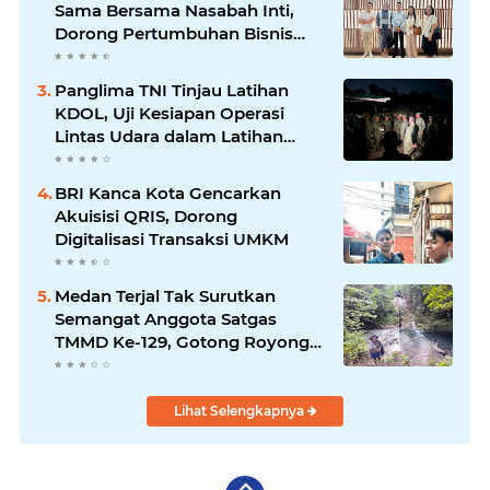
Sama Bersama Nasabah Inti,
Dorong Pertumbuhan Bisnis
Berkelanjutan
Panglima TNI Tinjau Latihan
KDOL, Uji Kesiapan Operasi
Lintas Udara dalam Latihan
Terintegrasi TNI 2026
BRI Kanca Kota Gencarkan
Akuisisi QRIS, Dorong
Digitalisasi Transaksi UMKM
Medan Terjal Tak Surutkan
Semangat Anggota Satgas
TMMD Ke-129, Gotong Royong
Wujudkan Pembangunan di
Kampung Sesor
Lihat Selengkapnya