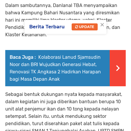
Dalam sambutannya, Danlanal TBA menyampaikan
bahwa Kampung Bahari Nusantara yang diresmikan
hari ini memiliki lima klaster utama, yakni, Klaster
×
Berita Terbaru
Pendidikan, Klaster Ekonomi, Klaster Kesehatan, dan
UPDATE
Klaster Ketahanan.
Baca Juga :
Kolaborasi Lanud Sjamsudin
Noor dan BRI Wujudkan Generasi Hebat,
Renovasi TK Angkasa 2 Hadirkan Harapan
bagi Masa Depan Anak
Sebagai bentuk dukungan nyata kepada masyarakat,
dalam kegiatan ini juga diberikan bantuan berupa 10
unit alat penjemur ikan dan 10 tong kepada nelayan
setempat. Selain itu, untuk mendukung sektor
pendidikan, turut diserahkan paket alat tulis kepada
siswa-siswi SMAN 1 Tanjungbalai Asahan, UPTD SMPN