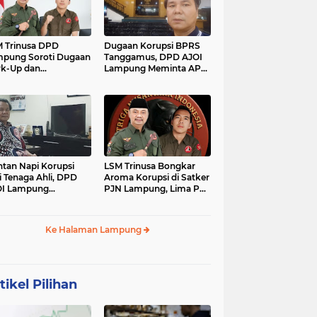
 Trinusa DPD
Dugaan Korupsi BPRS
pung Soroti Dugaan
Tanggamus, DPD AJOI
k-Up dan
Lampung Meminta APH
idaktransparanan
Kembangkan Kasus
garan di Dinas
PCK
tan Napi Korupsi
LSM Trinusa Bongkar
i Tenaga Ahli, DPD
Aroma Korupsi di Satker
OI Lampung
PJN Lampung, Lima Pos
tanyakan Integritas
Anggaran Disorot
mkab Tanggamus
Ke Halaman Lampung
tikel Pilihan