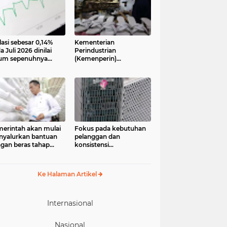
lasi sebesar 0,14%
Kementerian
a Juli 2026 dinilai
Perindustrian
um sepenuhnya
(Kemenperin)
jadi kabar baik bagi
menegaskan industri
ekonomian.
kecil dan menengah
ngamat ekonomi
(IKM), khususnya sektor
ter of Reform on
pakaian jadi, alas kaki,
nomics (Core)
dan alat olahraga,
onesia
memiliki peran strategis
dalam memperkuat
perekonomian nasional
erintah akan mulai
Fokus pada kebutuhan
yalurkan bantuan
pelanggan dan
gan beras tahap
konsistensi
ua pada 17 Agustus
menghadirkan layanan
6. Bantuan yang
dengan semangat
asal dari cadangan
“Melayani Sepenuh Hati”
Ke Halaman Artikel
gan pemerintah
P) tersebut
eruntukkan bagi
244.408 penerima
Internasional
Nasional