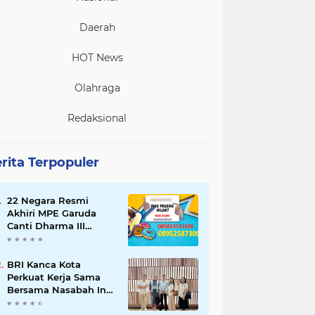
Daerah
HOT News
Olahraga
Redaksional
rita Terpopuler
22 Negara Resmi
Akhiri MPE Garuda
Canti Dharma III
Tahun 2026
BRI Kanca Kota
Perkuat Kerja Sama
Bersama Nasabah Inti,
Dorong Pertumbuhan