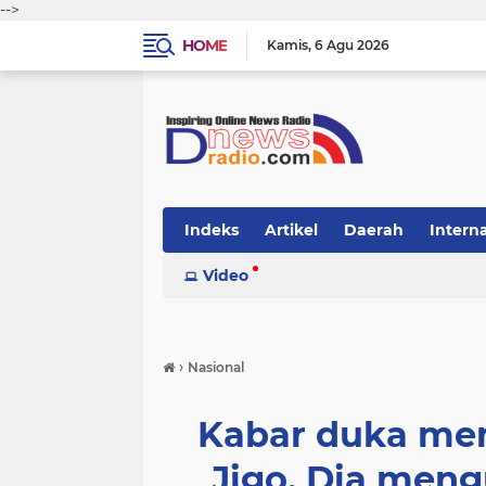
-->
HOME
Kamis
6 Agu 2026
Indeks
Artikel
Daerah
Intern
Video
›
Nasional
Kabar duka me
Jigo. Dia men