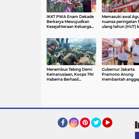
IKKT PWA Enam Dekade
Memasuki awal Agu
Berkarya Mewujudkan
nuansa peringatan h
Kesejahteraan Keluarga
ulang tahun (HUT) 
yang Berkualitas*
Republik Indonesia
terasa di Kota Tahu
Menembus Tebing Demi
Gubernur Jakarta
Kemanusiaan, Koops TNI
Pramono Anung
Habema Berhasil
membantah angga
Evakuasi jenazah terakhir,
lahan seluas 100 he
tiga Korban Penembakan
di Ciangir, Legok,
OPM di Yahukimo
Kabupaten Tangera
Banten
Facebook
Instagram
Pinterest
Twitter
YouTube