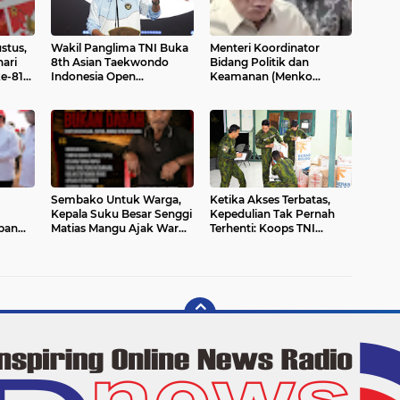
stus,
Wakil Panglima TNI Buka
Menteri Koordinator
ari
8th Asian Taekwondo
Bidang Politik dan
ke-81
Indonesia Open
Keamanan (Menko
 mulai
Championship 2026
Polkam) Djamari
na
Chaniago meminta
masyarakat bijak
memahami program
pemerintah secara
menyeluruh dan tidak
menilai kebijakan
Sembako Untuk Warga,
Ketika Akses Terbatas,
Kepala Suku Besar Senggi
Kepedulian Tak Pernah
pan
Matias Mangu Ajak Warga
Terhenti: Koops TNI
ktare
Kecam Pembunuhan
Habema Hadir untuk
Warga Sipil di Yahukimo
Papua
ng,