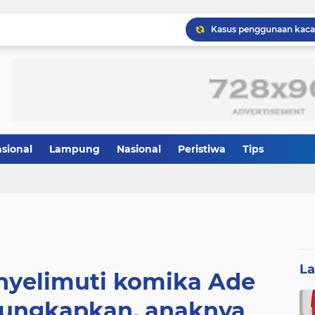
asional
Lampung
Nasional
Peristiwa
Tips
L
nyelimuti komika Ade
gungkapkan, anaknya