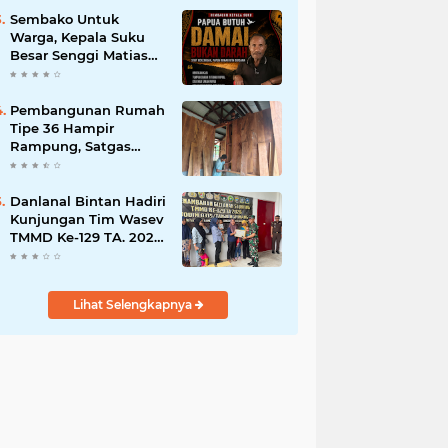
Bisnis Berkelanjutan
Sembako Untuk
Warga, Kepala Suku
Besar Senggi Matias
Mangu Ajak Warga
Kecam Pembunuhan
Warga Sipil di
Pembangunan Rumah
Yahukimo
Tipe 36 Hampir
Rampung, Satgas
TMMD Ke-129 Kodim
1807/Sorong Selatan
Wujudkan Hunian
Danlanal Bintan Hadiri
Layak bagi Warga
Kunjungan Tim Wasev
TMMD Ke-129 TA. 2026
Kodim
0315/Tanjungpinang
Lihat Selengkapnya