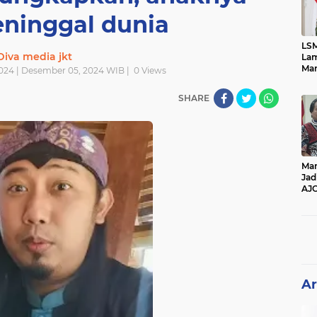
eninggal dunia
LSM
Diva media jkt
Lam
Mar
024 | Desember 05, 2024 WIB |
0
Views
Ket
Ang
SHARE
PK
Man
Jad
AJ
Per
Pe
Ar