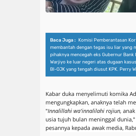
Baca Juga :
Komisi Pemberantasan Kor
membantah dengan tegas isu liar yang
pihaknya mencegah eks Gubernur Bank I
Warjiyo ke luar negeri atas dugaan kasu
BI-OJK yang tengah diusut KPK. Perry W
Kabar duka menyelimuti komika Ade
mengungkapkan, anaknya telah me
"
Innalillahi wa'innalilahi rojiun,
anak
usia tujuh bulan meninggal dunia," 
pesannya kepada awak media, Rabu