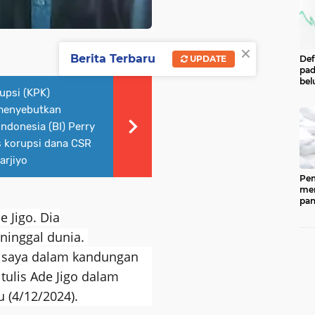
×
Berita Terbaru
UPDATE
Def
pad
bel
upsi (KPK)
men
per
 menyebutkan
Pe
ndonesia (BI) Perry
Cen
Eco
s korupsi dana CSR
Ind
arjiyo
Pem
men
pan
ked
 Jigo. Dia
202
ninggal dunia.
ber
pan
 saya dalam kandungan
(CP
dip
tulis Ade Jigo dalam
33.
 (4/12/2024).