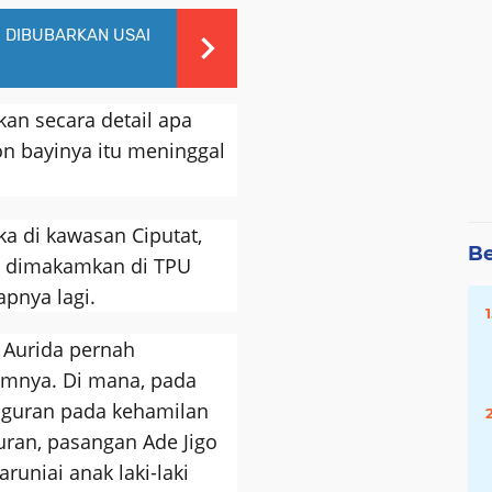
I DIBUBARKAN USAI
kan secara detail apa
n bayinya itu meninggal
a di kawasan Ciputat,
Be
n dimakamkan di TPU
pnya lagi.
a Aurida pernah
umnya. Di mana, pada
guguran pada kehamilan
ran, pasangan Ade Jigo
runiai anak laki-laki