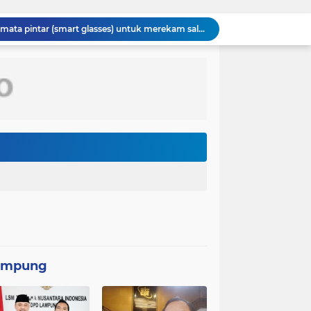
Kasus penggunaan kacamata pintar (smart glasses) untuk merekam salah satu usher di ajang Gaikindo Indonesia International Auto Show (GIIAS) 2026
Menteri Kesehatan (Menkes) Budi Gunadi Sadikin mengaku bersedih setiap kali mendengar kabar ada masyarakat yang meninggal dunia pada usia muda. Ia bahkan menyebut dirinya merasa gagal sebagai menteri kesehatan apabila masih ada warga yang kehilangan nyawa
Kepolisian Negara Republik Indonesia (Polri) tengah mendalami penyebaran video hoaks terkait aksi demonstrasi yang beredar di media sosial. Video tersebut diketahui merupakan rekaman peristiwa lama yang kembali diunggah
Pemerintah Korea Selatan (Korsel) berencana melanjutkan pembangunan jalur kereta api yang menghubungkan Seoul dengan Kota Wonsan di pantai timur Korea Utara
Asintel Satlap Tricakti Beri Penjelasan Terkait Penanganan 53 Ton Pasir Timah di Air Merbau
Respons Cepat Pos TNI AL Selatpanjang Bersama Tim SAR Gabungan Berhasil Temukan Korban Terakhir Kapal Karam di Perairan Mengkikip Kepulauan Meranti
Rumah Type 36 TMMD Ke-129 Kodim 1807/Sorong Selatan Hampir Rampung, Wujud Nyata Kepedulian TNI Tingkatkan Kesejahteraan Warga
Perkuat Sinergitas, Danlanal Nias Laksanakan Kunjungan Silaturahmi ke Polres Nias
Satgas TMMD Ke-129 Pastikan Kesehatan Warga Masyarakat dan Personel Tetap Prima Demi Suksesnya TMMD di Kampung Sesor
TMMD Ke-129 Tak Hanya Membangun, Tapi Juga Menanam Harapan Melalui Ketahanan pangan
ampung