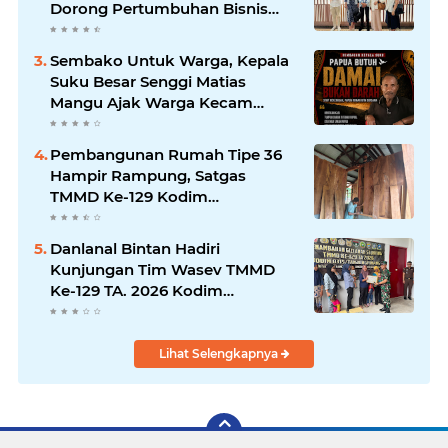
Dorong Pertumbuhan Bisnis
Berkelanjutan
Sembako Untuk Warga, Kepala
Suku Besar Senggi Matias
Mangu Ajak Warga Kecam
Pembunuhan Warga Sipil di
Yahukimo
Pembangunan Rumah Tipe 36
Hampir Rampung, Satgas
TMMD Ke-129 Kodim
1807/Sorong Selatan Wujudkan
Hunian Layak bagi Warga
Danlanal Bintan Hadiri
Kunjungan Tim Wasev TMMD
Ke-129 TA. 2026 Kodim
0315/Tanjungpinang
Lihat Selengkapnya