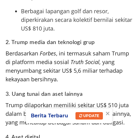
Berbagai lapangan golf dan resor,
diperkirakan secara kolektif bernilai sekitar
US$ 810 juta.
2. Trump media dan teknologi grup
Berdasarkan
Forbes
, ini termasuk saham Trump
di platform media sosial
Truth Social,
yang
menyumbang sekitar US$ 5,6 miliar terhadap
kekayaan bersihnya.
3. Uang tunai dan aset lainnya
Trump dilaporkan memiliki sekitar US$ 510 juta
×
dalam bentuk uang tunai dan aset
likuid
lainnya,
Berita Terbaru
UPDATE
yang mencakup berbagai saham dan obligasi.
4. Aset digital