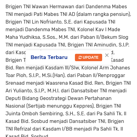
Brigjen TNI Wawan Hermawan dari Dandenma Mabes
TNI menjadi Pati Mabes TNI AD (dalam rangka pensiun),
Brigjen TNI Lin Nofrianto, S.E. dari Kapusada TNI
menjadi Dandenma Mabes TNI, Kolonel Kav I Made
Maha Yudhiksa, S.Sos., M.M. dari Paban Il/Bekum Slog
TNI menjadi Kapusada TNI, Brigjen TNI Aminudin, S.I.P.
×
dari Kasdam III/Slw menjadi Staf Khusus Kasad,
Berita Terbaru
UPDATE
Brigjen TNI Tato Hadiyan, S.I.P. dari Waasrena Kasad
Bid. Ren menjadi Kasdam III/Slw, Kolonel Arm Johanes
Toar Pioh, S.I.P., M.Si.(Han). dari Paban II/Renproggar
Srenaad menjadi Waasrena Kasad Bid. Ren, Brigjen TNI
Ari Yulianto, S.I.P., M.H.I. dari Dansatsiber TNI menjadi
Deputi Bidang Geostrategi Dewan Pertahanan
Nasional (Sertijab menunggu Keppres), Brigjen TNI
Juinta Omboh Sembiring, S.H., S.E. dari Pa Sahli Tk. II
Kasad Bid. Sosbud menjadi Dansatsiber TNI, Brigjen
TNI Refrizal dari Kasdam I/BB menjadi Pa Sahli Tk. II
Kasad Bid. Sosbud.