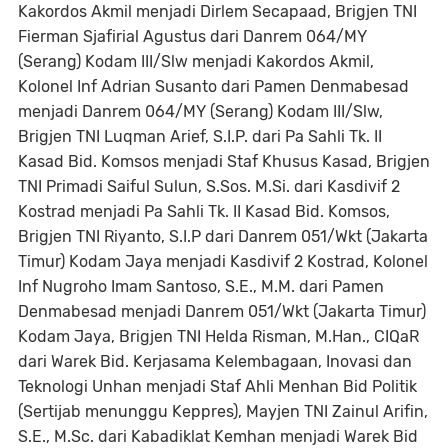
Kakordos Akmil menjadi Dirlem Secapaad, Brigjen TNI
Fierman Sjafirial Agustus dari Danrem 064/MY
(Serang) Kodam III/Slw menjadi Kakordos Akmil,
Kolonel Inf Adrian Susanto dari Pamen Denmabesad
menjadi Danrem 064/MY (Serang) Kodam III/Slw,
Brigjen TNI Luqman Arief, S.I.P. dari Pa Sahli Tk. II
Kasad Bid. Komsos menjadi Staf Khusus Kasad, Brigjen
TNI Primadi Saiful Sulun, S.Sos. M.Si. dari Kasdivif 2
Kostrad menjadi Pa Sahli Tk. II Kasad Bid. Komsos,
Brigjen TNI Riyanto, S.I.P dari Danrem 051/Wkt (Jakarta
Timur) Kodam Jaya menjadi Kasdivif 2 Kostrad, Kolonel
Inf Nugroho Imam Santoso, S.E., M.M. dari Pamen
Denmabesad menjadi Danrem 051/Wkt (Jakarta Timur)
Kodam Jaya, Brigjen TNI Helda Risman, M.Han., CIQaR
dari Warek Bid. Kerjasama Kelembagaan, Inovasi dan
Teknologi Unhan menjadi Staf Ahli Menhan Bid Politik
(Sertijab menunggu Keppres), Mayjen TNI Zainul Arifin,
S.E., M.Sc. dari Kabadiklat Kemhan menjadi Warek Bid