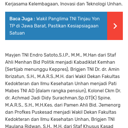
Kerjasama Kelembagaan, Inovasi dan Teknologi Unhan.
Baca Juga :
Wakil Panglima TNI Tinjau Yon
TP di Jawa Barat, Pastikan Kesiapsiagaan
Satuan
Mayjen TNI Endro Satoto,S.I.P., M.M., M.Han dari Staf
Ahli Menhan Bid Politik menjadi Kabadiklat Kemhan
(Sertijab menunggu Keppres), Brigjen TNI Dr. dr. Amin
Ibrizatun, S.H., M.A.R.S.,M.H. dari Wakil Dekan Fakultas
Kedokteran dan Ilmu Kesehatan Unhan menjadi Pati
Mabes TNI AD (dalam rangka pensiun), Kolonel Ckm Dr.
dr. Achmad Jadi Didy Surachman.Sp.OT(K) Spine.
M.A.R.S., S.H., M.H.Kes. dari Pamen Ahli Bid. Jemenorg
dan Profkes Puskesad menjadi Wakil Dekan Fakultas
Kedokteran dan Ilmu Kesehatan Unhan, Brigjen TNI
Maulana Ridwan, S.H., M.H. dari Staf Khusus Kasad