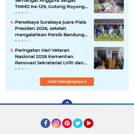
Semangat Anggota Satgas
TMMD Ke-129, Gotong Royong
Wujudkan Pembangunan di
Kampung Sesor
Persebaya Surabaya juara Piala
Presiden 2026, setelah
mengalahkan Persib Bandung
melalui drama adu penalti pada
laga final. Green Force menang
Peringatan Hari Veteran
6-5 setelah kedua tim bermain
Nasional 2026 Kemenhan
imbang 1-1 hingga 120 menit
Renovasi Sekretariat LVRI dan
Bedah Rumah Veteran di 19
Provinsi
Lihat Selengkapnya
Facebook
Instagram
Pinterest
Twitter
YouTube