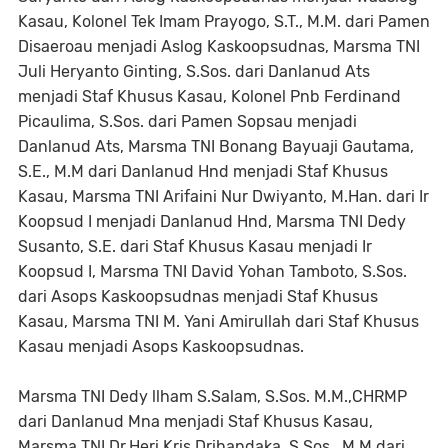
Kasau, Kolonel Tek Imam Prayogo, S.T., M.M. dari Pamen
Disaeroau menjadi Aslog Kaskoopsudnas, Marsma TNI
Juli Heryanto Ginting, S.Sos. dari Danlanud Ats
menjadi Staf Khusus Kasau, Kolonel Pnb Ferdinand
Picaulima, S.Sos. dari Pamen Sopsau menjadi
Danlanud Ats, Marsma TNI Bonang Bayuaji Gautama,
S.E., M.M dari Danlanud Hnd menjadi Staf Khusus
Kasau, Marsma TNI Arifaini Nur Dwiyanto, M.Han. dari Ir
Koopsud I menjadi Danlanud Hnd, Marsma TNI Dedy
Susanto, S.E. dari Staf Khusus Kasau menjadi Ir
Koopsud I, Marsma TNI David Yohan Tamboto, S.Sos.
dari Asops Kaskoopsudnas menjadi Staf Khusus
Kasau, Marsma TNI M. Yani Amirullah dari Staf Khusus
Kasau menjadi Asops Kaskoopsudnas.
Marsma TNI Dedy llham S.Salam, S.Sos. M.M.,CHRMP
dari Danlanud Mna menjadi Staf Khusus Kasau,
Marsma TNI Dr.Heri Kris Drihandaka, S.Sos., M.M dari