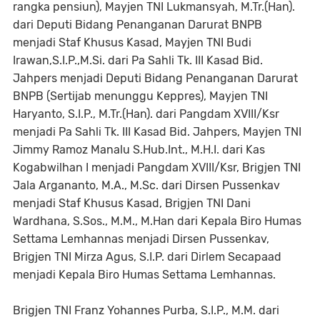
rangka pensiun), Mayjen TNI Lukmansyah, M.Tr.(Han).
dari Deputi Bidang Penanganan Darurat BNPB
menjadi Staf Khusus Kasad, Mayjen TNI Budi
Irawan,S.I.P.,M.Si. dari Pa Sahli Tk. III Kasad Bid.
Jahpers menjadi Deputi Bidang Penanganan Darurat
BNPB (Sertijab menunggu Keppres), Mayjen TNI
Haryanto, S.I.P., M.Tr.(Han). dari Pangdam XVIII/Ksr
menjadi Pa Sahli Tk. III Kasad Bid. Jahpers, Mayjen TNI
Jimmy Ramoz Manalu S.Hub.Int., M.H.I. dari Kas
Kogabwilhan I menjadi Pangdam XVIII/Ksr, Brigjen TNI
Jala Argananto, M.A., M.Sc. dari Dirsen Pussenkav
menjadi Staf Khusus Kasad, Brigjen TNI Dani
Wardhana, S.Sos., M.M., M.Han dari Kepala Biro Humas
Settama Lemhannas menjadi Dirsen Pussenkav,
Brigjen TNI Mirza Agus, S.I.P. dari Dirlem Secapaad
menjadi Kepala Biro Humas Settama Lemhannas.
Brigjen TNI Franz Yohannes Purba, S.I.P., M.M. dari