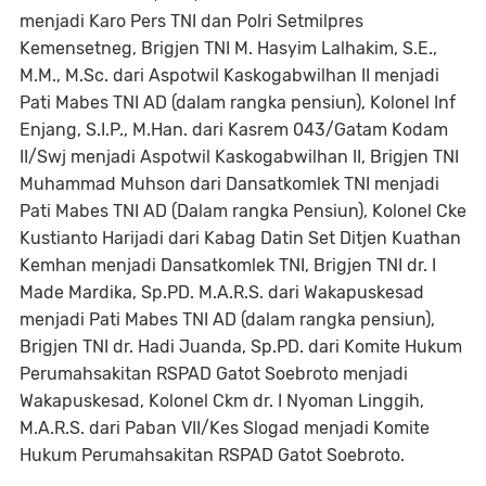
menjadi Karo Pers TNI dan Polri Setmilpres
Kemensetneg, Brigjen TNI M. Hasyim Lalhakim, S.E.,
M.M., M.Sc. dari Aspotwil Kaskogabwilhan II menjadi
Pati Mabes TNI AD (dalam rangka pensiun), Kolonel Inf
Enjang, S.I.P., M.Han. dari Kasrem 043/Gatam Kodam
II/Swj menjadi Aspotwil Kaskogabwilhan II, Brigjen TNI
Muhammad Muhson dari Dansatkomlek TNI menjadi
Pati Mabes TNI AD (Dalam rangka Pensiun), Kolonel Cke
Kustianto Harijadi dari Kabag Datin Set Ditjen Kuathan
Kemhan menjadi Dansatkomlek TNI, Brigjen TNI dr. I
Made Mardika, Sp.PD. M.A.R.S. dari Wakapuskesad
menjadi Pati Mabes TNI AD (dalam rangka pensiun),
Brigjen TNI dr. Hadi Juanda, Sp.PD. dari Komite Hukum
Perumahsakitan RSPAD Gatot Soebroto menjadi
Wakapuskesad, Kolonel Ckm dr. I Nyoman Linggih,
M.A.R.S. dari Paban VII/Kes Slogad menjadi Komite
Hukum Perumahsakitan RSPAD Gatot Soebroto.