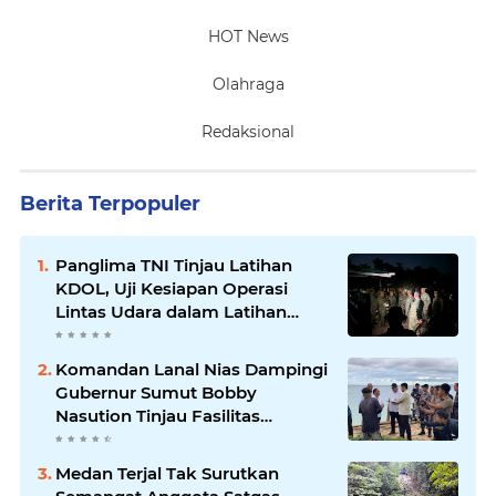
HOT News
Olahraga
Redaksional
Berita Terpopuler
Panglima TNI Tinjau Latihan
KDOL, Uji Kesiapan Operasi
Lintas Udara dalam Latihan
Terintegrasi TNI 2026
Komandan Lanal Nias Dampingi
Gubernur Sumut Bobby
Nasution Tinjau Fasilitas
Kesehatan dan Budidaya
Rumput Laut di Nias Utara
Medan Terjal Tak Surutkan