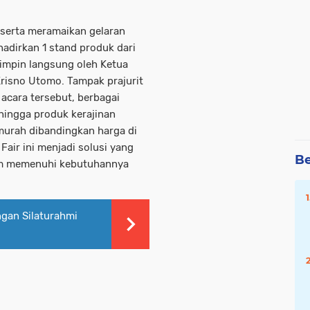
 serta meramaikan gelaran
adirkan 1 stand produk dari
pimpin langsung oleh Ketua
Krisno Utomo. Tampak prajurit
 acara tersebut, berbagai
hingga produk kerajinan
 murah dibandingkan harga di
air ini menjadi solusi yang
Be
lam memenuhi kebutuhannya
ngan Silaturahmi