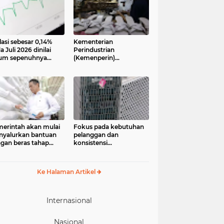
lasi sebesar 0,14%
Kementerian
a Juli 2026 dinilai
Perindustrian
um sepenuhnya
(Kemenperin)
jadi kabar baik bagi
menegaskan industri
ekonomian.
kecil dan menengah
ngamat ekonomi
(IKM), khususnya sektor
ter of Reform on
pakaian jadi, alas kaki,
nomics (Core)
dan alat olahraga,
onesia
memiliki peran strategis
dalam memperkuat
perekonomian nasional
erintah akan mulai
Fokus pada kebutuhan
yalurkan bantuan
pelanggan dan
gan beras tahap
konsistensi
ua pada 17 Agustus
menghadirkan layanan
6. Bantuan yang
dengan semangat
asal dari cadangan
“Melayani Sepenuh Hati”
Ke Halaman Artikel
gan pemerintah
P) tersebut
eruntukkan bagi
244.408 penerima
Internasional
Nasional