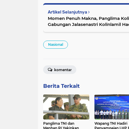
Artikel Selanjutnya
Momen Penuh Makna, Panglima Kolin
Gabungan Jalasenastri Kolinlamil Had
Quran
Nasional
komentar
Berita Terkait
Panglima TNI dan
Wapang TNI Hadiri
Menhan RI Yakinkan
Penyampaian LHP 