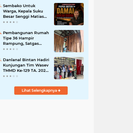
Bisnis Berkelanjutan
Sembako Untuk
Warga, Kepala Suku
Besar Senggi Matias
Mangu Ajak Warga
Kecam Pembunuhan
Warga Sipil di
Pembangunan Rumah
Yahukimo
Tipe 36 Hampir
Rampung, Satgas
TMMD Ke-129 Kodim
1807/Sorong Selatan
Wujudkan Hunian
Danlanal Bintan Hadiri
Layak bagi Warga
Kunjungan Tim Wasev
TMMD Ke-129 TA. 2026
Kodim
0315/Tanjungpinang
Lihat Selengkapnya