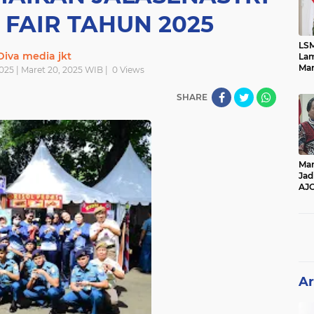
FAIR TAHUN 2025
LSM
Diva media jkt
Lam
Mar
025 | Maret 20, 2025 WIB |
0
Views
Ket
Ang
SHARE
PK
Man
Jad
AJ
Per
Pe
Ar