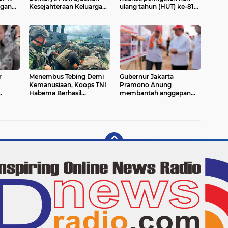
ngan
Kesejahteraan Keluarga
ulang tahun (HUT) ke-81
aga
yang Berkualitas*
Republik Indonesia mulai
25*
terasa di Kota Tahuna
r
Menembus Tebing Demi
Gubernur Jakarta
Kemanusiaan, Koops TNI
Pramono Anung
Habema Berhasil
membantah anggapan
Evakuasi jenazah terakhir,
lahan seluas 100 hektare
tiga Korban Penembakan
di Ciangir, Legok,
OPM di Yahukimo
Kabupaten Tangerang,
m
Banten
dak