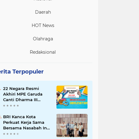
Daerah
HOT News
Olahraga
Redaksional
rita Terpopuler
22 Negara Resmi
Akhiri MPE Garuda
Canti Dharma III
Tahun 2026
BRI Kanca Kota
Perkuat Kerja Sama
Bersama Nasabah Inti,
Dorong Pertumbuhan