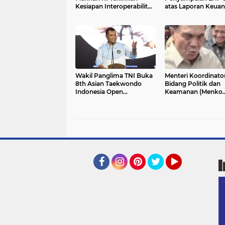
Kesiapan Interoperabilitas
atas Laporan Keua
TNI
Kementerian/Lemb
Tahun Anggaran 20
Wakil Panglima TNI Buka
Menteri Koordinato
8th Asian Taekwondo
Bidang Politik dan
Indonesia Open
Keamanan (Menko
Championship 2026
Polkam) Djamari
Chaniago meminta
masyarakat bijak
memahami progra
pemerintah secara
menyeluruh dan ti
menilai kebijakan
Facebook
Instagram
Pinterest
Twitter
YouTube