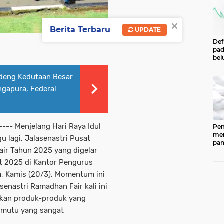
×
Berita Terbaru
UPDATE
Def
pad
bel
men
per
deng Kedutaan Besar
Pe
ngapura, Federal
Cen
Eco
Ind
---- Menjelang Hari Raya Idul
Pem
men
u lagi, Jalasenastri Pusat
pan
air Tahun 2025 yang digelar
ked
202
et 2025 di Kantor Pengurus
ber
a, Kamis (20/3). Momentum ini
pan
(CP
enastri Ramadhan Fair kali ini
dip
kan produk-produk yang
33.
 mutu yang sangat