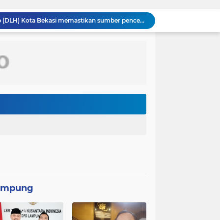
Dinas Lingkungan Hidup (DLH) Kota Bekasi memastikan sumber pencemaran yang menyebabkan air Kali Bekasi berubah hitam pekat dalam beberapa hari terakhir
PT MRT menginvestasikan anggaran sebesar Rp300 miliar lebih untuk membangun pedestrian deck Dukuh Atas yang akan menjadi ikon baru
Wakil Panglima TNI dan Sejumlah Pejabat Negara Terima Warga Kehormatan dan Brevet Korps Marinir
Panglima TNI Dampingi Menko Polkam Sampaikan Imbauan Jaga Kondusivitas Bangsa*
Satgas TMMD Ke-129 Pastikan Kesehatan Warga Masyarakat dan Personel Tetap Prima Demi Suksesnya TMMD di Kampung Sesor
TMMD Ke-129 Tak Hanya Membangun, Tapi Juga Menanam Harapan Melalui Ketahanan pangan
Kasus penggunaan kacamata pintar (smart glasses) untuk merekam salah satu usher di ajang Gaikindo Indonesia International Auto Show (GIIAS) 2026
Menteri Kesehatan (Menkes) Budi Gunadi Sadikin mengaku bersedih setiap kali mendengar kabar ada masyarakat yang meninggal dunia pada usia muda. Ia bahkan menyebut dirinya merasa gagal sebagai menteri kesehatan apabila masih ada warga yang kehilangan nyawa
Kepolisian Negara Republik Indonesia (Polri) tengah mendalami penyebaran video hoaks terkait aksi demonstrasi yang beredar di media sosial. Video tersebut diketahui merupakan rekaman peristiwa lama yang kembali diunggah
Pemerintah Korea Selatan (Korsel) berencana melanjutkan pembangunan jalur kereta api yang menghubungkan Seoul dengan Kota Wonsan di pantai timur Korea Utara
ampung