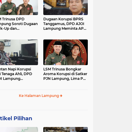
 Trinusa DPD
Dugaan Korupsi BPRS
pung Soroti Dugaan
Tanggamus, DPD AJOI
k-Up dan
Lampung Meminta APH
idaktransparanan
Kembangkan Kasus
garan di Dinas
PCK
tan Napi Korupsi
LSM Trinusa Bongkar
i Tenaga Ahli, DPD
Aroma Korupsi di Satker
OI Lampung
PJN Lampung, Lima Pos
tanyakan Integritas
Anggaran Disorot
mkab Tanggamus
Ke Halaman Lampung
tikel Pilihan