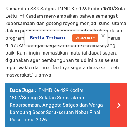
Komandan SSK Satgas TMMD Ke-123 Kodim 1510/Sula
Lettu Inf Kasdam menyampaikan bahwa semangat
kebersamaan dan gotong royong menjadi kunci utama
dalam percepatan pembangunan infrastruktur dalam
×
Berita Terbaru
program TMMD ini. “Setiap tahapan pekerjaan harus
UPDATE
dilakukan dengan kerja sama dan koordinasi yang
baik. Kami ingin memastikan material dapat segera
digunakan agar pembangunan talud ini bisa selesai
tepat waktu dan manfaatnya segera dirasakan oleh
masyarakat,” ujarnya.
Baca Juga :
TMMD Ke-129 Kodim
1807/Sorong Selatan Semarakkan
Kebersamaan, Anggota Satgas dan Warga
Kampung Sesor Seru-seruan Nobar Final
Piala Dunia 2026