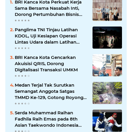
BRI Kanca Kota Perkuat Kerja
Sama Bersama Nasabah Inti,
Dorong Pertumbuhan Bisnis
Berkelanjutan
Panglima TNI Tinjau Latihan
KDOL, Uji Kesiapan Operasi
Lintas Udara dalam Latihan
Terintegrasi TNI 2026
BRI Kanca Kota Gencarkan
Akuisisi QRIS, Dorong
Digitalisasi Transaksi UMKM
Medan Terjal Tak Surutkan
Semangat Anggota Satgas
TMMD Ke-129, Gotong Royong
Wujudkan Pembangunan di
Kampung Sesor
Serda Muhammad Raihan
Fadhila Raih Emas pada 8th
Asian Taekwondo Indonesia
Open Championship 2026*