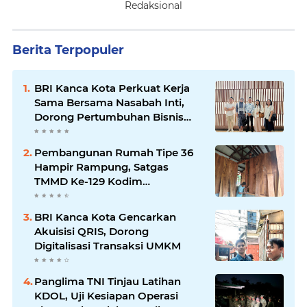
Redaksional
Berita Terpopuler
BRI Kanca Kota Perkuat Kerja
Sama Bersama Nasabah Inti,
Dorong Pertumbuhan Bisnis
Berkelanjutan
Pembangunan Rumah Tipe 36
Hampir Rampung, Satgas
TMMD Ke-129 Kodim
1807/Sorong Selatan Wujudkan
Hunian Layak bagi Warga
BRI Kanca Kota Gencarkan
Akuisisi QRIS, Dorong
Digitalisasi Transaksi UMKM
Panglima TNI Tinjau Latihan
KDOL, Uji Kesiapan Operasi