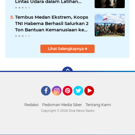
Lintas Udara dalam Latihan
Terintegrasi TNI 2026
Tembus Medan Ekstrem, Koops
TNI Habema Berhasil Salurkan 2
Ton Bantuan Kemanusiaan ke
Tiga Distrik di Kabupaten
Puncak
Lihat Selengkapnya
Facebook
Instagram
Pinterest
Twitter
YouTube
Redaksi
Pedoman Media Siber
Tentang Kami
Copyright ©
2026 Diva News Radio