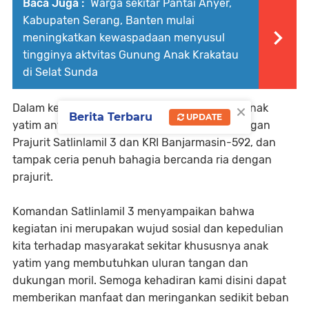
Baca Juga :
Warga sekitar Pantai Anyer,
Kabupaten Serang, Banten mulai
meningkatkan kewaspadaan menyusul
tingginya aktvitas Gunung Anak Krakatau
di Selat Sunda
×
Dalam kegiatan kunjungan tersebut, terlihat anak
Berita Terbaru
UPDATE
yatim antusias menerima kedatangan rombongan
Prajurit Satlinlamil 3 dan KRI Banjarmasin-592, dan
tampak ceria penuh bahagia bercanda ria dengan
prajurit.
Komandan Satlinlamil 3 menyampaikan bahwa
kegiatan ini merupakan wujud sosial dan kepedulian
kita terhadap masyarakat sekitar khususnya anak
yatim yang membutuhkan uluran tangan dan
dukungan moril. Semoga kehadiran kami disini dapat
memberikan manfaat dan meringankan sedikit beban