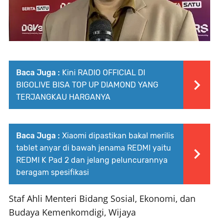
Baca Juga :
Kini RADIO OFFICIAL DI
BIGOLIVE BISA TOP UP DIAMOND YANG
TERJANGKAU HARGANYA
Baca Juga :
Xiaomi dipastikan bakal merilis
tablet anyar di bawah jenama REDMI yaitu
REDMI K Pad 2 dan jelang peluncurannya
beragam spesifikasi
Staf Ahli Menteri Bidang Sosial, Ekonomi, dan
Budaya Kemenkomdigi, Wijaya