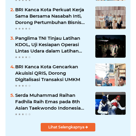
1807/Sorong Selatan Wujudkan
Hunian Layak bagi Warga
BRI Kanca Kota Perkuat Kerja
Sama Bersama Nasabah Inti,
Dorong Pertumbuhan Bisnis
Berkelanjutan
Panglima TNI Tinjau Latihan
KDOL, Uji Kesiapan Operasi
Lintas Udara dalam Latihan
Terintegrasi TNI 2026
BRI Kanca Kota Gencarkan
Akuisisi QRIS, Dorong
Digitalisasi Transaksi UMKM
Serda Muhammad Raihan
Fadhila Raih Emas pada 8th
Asian Taekwondo Indonesia
Open Championship 2026*
Lihat Selengkapnya