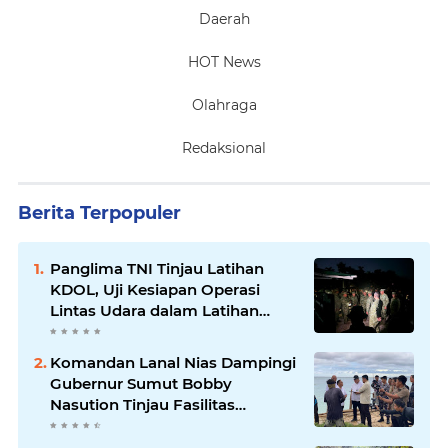
Daerah
HOT News
Olahraga
Redaksional
Berita Terpopuler
Panglima TNI Tinjau Latihan
KDOL, Uji Kesiapan Operasi
Lintas Udara dalam Latihan
Terintegrasi TNI 2026
Komandan Lanal Nias Dampingi
Gubernur Sumut Bobby
Nasution Tinjau Fasilitas
Kesehatan dan Budidaya
Rumput Laut di Nias Utara