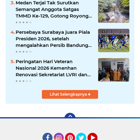
Medan Terjal Tak Surutkan
Semangat Anggota Satgas
TMMD Ke-129, Gotong Royong
Wujudkan Pembangunan di
Kampung Sesor
Persebaya Surabaya juara Piala
Presiden 2026, setelah
mengalahkan Persib Bandung
melalui drama adu penalti pada
laga final. Green Force menang
Peringatan Hari Veteran
6-5 setelah kedua tim bermain
Nasional 2026 Kemenhan
imbang 1-1 hingga 120 menit
Renovasi Sekretariat LVRI dan
Bedah Rumah Veteran di 19
Provinsi
Lihat Selengkapnya