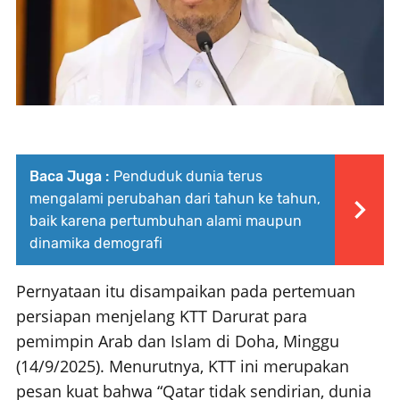
Baca Juga :
Penduduk dunia terus
mengalami perubahan dari tahun ke tahun,
baik karena pertumbuhan alami maupun
dinamika demografi
Pernyataan itu disampaikan pada pertemuan
persiapan menjelang KTT Darurat para
pemimpin Arab dan Islam di Doha, Minggu
(14/9/2025). Menurutnya, KTT ini merupakan
pesan kuat bahwa “Qatar tidak sendirian, dunia