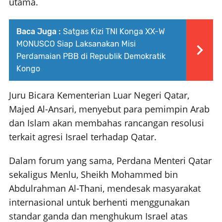
utama.
Baca Juga :
Satgas Kizi TNI Konga XX-W
MONUSCO Siap Laksanakan Misi
Perdamaian PBB di Republik Demokratik
Kongo
Juru Bicara Kementerian Luar Negeri Qatar,
Majed Al-Ansari, menyebut para pemimpin Arab
dan Islam akan membahas rancangan resolusi
terkait agresi Israel terhadap Qatar.
Dalam forum yang sama, Perdana Menteri Qatar
sekaligus Menlu, Sheikh Mohammed bin
Abdulrahman Al-Thani, mendesak masyarakat
internasional untuk berhenti menggunakan
standar ganda dan menghukum Israel atas