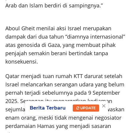
Arab dan Islam berdiri di sampingnya.”
Aboul Gheit menilai aksi Israel merupakan
dampak dari dua tahun “diamnya internasional”
atas genosida di Gaza, yang membuat pihak
penjajah semakin berani bertindak tanpa
konsekuensi.
Qatar menjadi tuan rumah KTT darurat setelah
Israel melancarkan serangan udara yang belum
pernah terjadi sebelumnya pada 9 September
2025. Serangan itu menargetkan kediaman
×
Berita Terbaru
UPDATE
sejumlah pejabat Hamas di Doha, menewaskan
enam orang, meski tidak mengenai negosiator
perdamaian Hamas yang menjadi sasaran