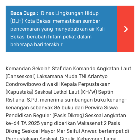
Baca Juga :
Dinas Lingkungan Hidup
(DLH) Kota Bekasi memastikan sumber
pencemaran yang menyebabkan air Kali
Bekasi berubah hitam pekat dalam
beberapa hari terakhir
Komandan Sekolah Staf dan Komando Angkatan Laut
(Danseskoal) Laksamana Muda TNI Ariantyo
Condrowibowo diwakili Kepala Perpustakaan
(Kapustaka) Seskoal Letkol Laut (KH/W) Septin
Ristiana, S.Pd. menerima sumbangan buku kenang-
kenangan sebanyak 86 buku dari Perwira Siswa
Pendidikan Reguler (Pasis Dikreg) Seskoal angkatan
ke-64 TA 2025 yang diberikan Wakasenat 2 Pasis
Dikreg Seskoal Mayor Mar Saiful Anwar, bertempat di
Perpustakaan Seskoal, Cipulir, Kebayoran Lama,