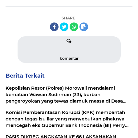
SHARE
komentar
Berita Terkait
Kepolisian Resor (Polres) Morowali mendalami
kematian Wawan Sudirman (33), korban
pengeroyokan yang tewas diamuk massa di Desa
Bahomakmur, Kecamatan Bahodopi, Morowali
Komisi Pemberantasan Korupsi (KPK) membantah
dengan tegas isu liar yang menyebutkan pihaknya
mencegah eks Gubernur Bank Indonesia (BI) Perry
Warjiyo ke luar negeri atas dugaan kasus korupsi
PASIS DIKREG ANGKATAN KE 66 LAKSANAKAN