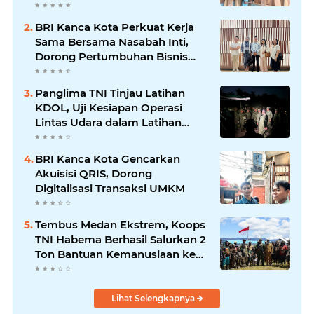
1807/Sorong Selatan Wujudkan
Hunian Layak bagi Warga
BRI Kanca Kota Perkuat Kerja
Sama Bersama Nasabah Inti,
Dorong Pertumbuhan Bisnis
Berkelanjutan
Panglima TNI Tinjau Latihan
KDOL, Uji Kesiapan Operasi
Lintas Udara dalam Latihan
Terintegrasi TNI 2026
BRI Kanca Kota Gencarkan
Akuisisi QRIS, Dorong
Digitalisasi Transaksi UMKM
Tembus Medan Ekstrem, Koops
TNI Habema Berhasil Salurkan 2
Ton Bantuan Kemanusiaan ke
Tiga Distrik di Kabupaten
Puncak
Lihat Selengkapnya