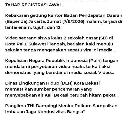
dana CSR BI-OJK yang tengah diusut KPK. Perry
TAHAP REGISTRASI AWAL
Warjiyo
Kebakaran gedung kantor Badan Pendapatan Daerah
(Bapenda) Jakarta, Jumat (7/8/2026) malam, terjadi di
lantai enam, tujuh, dan 12
Video seorang siswa kelas 2 sekolah dasar (SD) di
Kota Palu, Sulawesi Tengah, berjalan kaki menuju
sekolah tanpa mengenakan sepatu viral di media
sosial
Kepolisian Negara Republik Indonesia (Polri) tengah
mendalami penyebaran video hoaks terkait aksi
demonstrasi yang beredar di media sosial. Video
tersebut diketahui merupakan rekaman peristiwa
Dinas Lingkungan Hidup (DLH) Kota Bekasi
lama yang kembali diunggah
memastikan sumber pencemaran yang
menyebabkan air Kali Bekasi berubah hitam pekat
dalam beberapa hari terakhir
Panglima TNI Dampingi Menko Polkam Sampaikan
Imbauan Jaga Kondusivitas Bangsa*