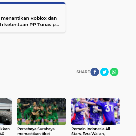
l menantikan Roblox dan
h ketentuan PP Tunas per
SHARE
akkan
Persebaya Surabaya
Pemain Indonesia All
40
memastikan tiket
Stars, Ezra Walian,