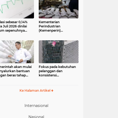
lasi sebesar 0,14%
Kementerian
a Juli 2026 dinilai
Perindustrian
um sepenuhnya
(Kemenperin)
jadi kabar baik bagi
menegaskan industri
ekonomian.
kecil dan menengah
ngamat ekonomi
(IKM), khususnya sektor
ter of Reform on
pakaian jadi, alas kaki,
nomics (Core)
dan alat olahraga,
onesia
memiliki peran strategis
dalam memperkuat
perekonomian nasional
erintah akan mulai
Fokus pada kebutuhan
yalurkan bantuan
pelanggan dan
gan beras tahap
konsistensi
ua pada 17 Agustus
menghadirkan layanan
6. Bantuan yang
dengan semangat
asal dari cadangan
“Melayani Sepenuh Hati”
Ke Halaman Artikel
gan pemerintah
P) tersebut
eruntukkan bagi
244.408 penerima
Internasional
Nasional