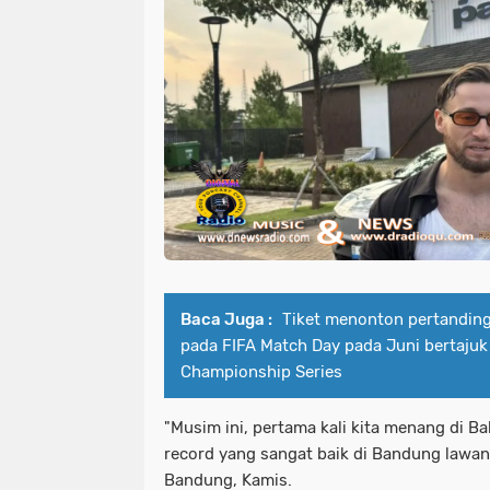
Baca Juga :
Tiket menonton pertanding
pada FIFA Match Day pada Juni bertajuk
Championship Series
"Musim ini, pertama kali kita menang di Ba
record yang sangat baik di Bandung lawan 
Bandung, Kamis.