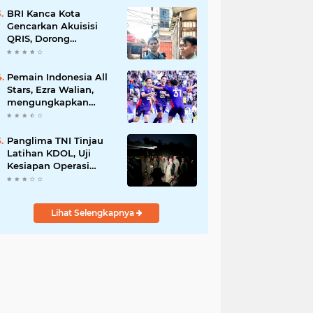
1807/Sorong Selatan
Wujudkan Hunian
BRI Kanca Kota
Layak bagi Warga
Gencarkan Akuisisi
QRIS, Dorong
Digitalisasi Transaksi
UMKM
Pemain Indonesia All
Stars, Ezra Walian,
mengungkapkan
memiliki hubungan
dekat dengan
keluarga bek Aston
Panglima TNI Tinjau
Villa
Latihan KDOL, Uji
Kesiapan Operasi
Lintas Udara dalam
Latihan Terintegrasi
TNI 2026
Lihat Selengkapnya