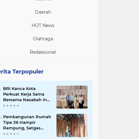
Daerah
HOT News
Olahraga
Redaksional
rita Terpopuler
BRI Kanca Kota
Perkuat Kerja Sama
Bersama Nasabah Inti,
Dorong Pertumbuhan
Bisnis Berkelanjutan
Pembangunan Rumah
Tipe 36 Hampir
Rampung, Satgas
TMMD Ke-129 Kodim