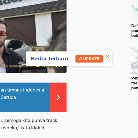
Def
pad
bel
men
per
Pe
×
Cen
Berita Terbaru
UPDATE
Eco
Ind
Pem
men
pan
an timnas Indonesia
ked
 Garuda
202
ber
pan
(CP
dip
li, semoga kita punya track
33.
mereka," kata Klok di