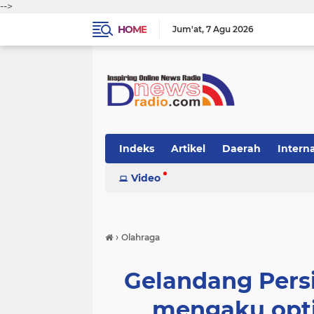
-->
HOME
Jum'at
7 Agu 2026
Indeks
Artikel
Daerah
Intern
Video
›
Olahraga
Gelandang Pers
mengaku opti