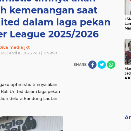
h kemenangan saat
ited dalam laga pekan
LSM
Lam
Mar
er League 2025/2026
Ket
Ang
PK
Diva media jkt
026 | April 10, 2026 WIB |
0
Views
SHARE
Man
Jad
AJ
Per
aku optimistis timnya akan
Pe
ali United dalam laga pekan
dion Gelora Bandung Lautan
Ar