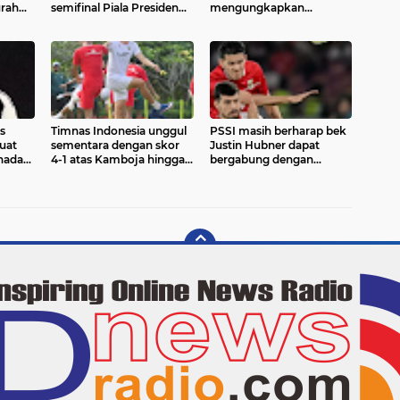
urahmi
semifinal Piala Presiden
mengungkapkan
al
2026 setelah
memiliki hubungan dekat
menundukkan Port FC
dengan keluarga bek
dengan skor 2-1
Aston Villa
s
Timnas Indonesia unggul
PSSI masih berharap bek
uat
sementara dengan skor
Justin Hubner dapat
hadapi
4-1 atas Kamboja hingga
bergabung dengan
alah
babak kedua laga Piala
Timnas Indonesia untuk
i
AFF 2026 di Stadion
memperkuat skuad
asuhan
Pakansari, Cibinong,
Garuda pada ASEAN
Kabupaten Bogor
Championship atau Piala
AFF 2026.