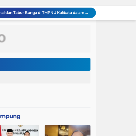
PPAL Gelar Ziarah Nasional dan Tabur Bunga di TMPNU Kalibata dalam Rangka HUT Ke-40 PPAL
Perbaikan Pipanisasi Dikebut, Satgas TMMD Ke-129 Pastikan Program TNI Manunggal Air Bersih Segera Dinikmati Warga Kampung Sesor
Bahu Membahu Demi Desa Sehat, Satgas TMMD Bersama Warga Bersihkan Saluran Air
Konflik Ruben Onsu dan Sarwendah kembali menjadi perhatian publik. Di tengah proses hukum yang masih berjalan, kuasa hukum Sarwendah
Video seorang siswa kelas 2 sekolah dasar (SD) di Kota Palu, Sulawesi Tengah, berjalan kaki menuju sekolah tanpa mengenakan sepatu viral di media sosial
Persebaya Surabaya juara Piala Presiden 2026, setelah mengalahkan Persib Bandung melalui drama adu penalti pada laga final. Green Force menang 6-5 setelah kedua tim bermain imbang 1-1 hingga 120 menit
Komandan Lanal Nias Dampingi Gubernur Sumut Bobby Nasution Tinjau Fasilitas Kesehatan dan Budidaya Rumput Laut di Nias Utara
Panglima TNI Sambut Kepulangan Satgas Kizi TNI Kontingen Garuda XX-V MONUSCO
Peringatan Hari Veteran Nasional 2026 Kemenhan Renovasi Sekretariat LVRI dan Bedah Rumah Veteran di 19 Provinsi
Kolaborasi Lanud Sjamsudin Noor dan BRI Wujudkan Generasi Hebat, Renovasi TK Angkasa 2 Hadirkan Harapan bagi Masa Depan Anak
ampung