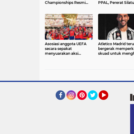
Championships Resmi
PPAL, Pererat Silat
Dibuka
dan Kepedulian Sosi
Asosiasi anggota UEFA
Atletico Madrid teru
secara sepakat
bergerak memperk
menyuarakan aksi
skuad untuk meng
pemboikotan terhadap
musim 2026/2027. S
Piala Dunia dan seluruh
satu target yang kin
kompetisi resmi FIFA
masuk radar klub 
Diego Simeone
Facebook
Instagram
Pinterest
Twitter
YouTube