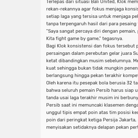
Terlepas dari situasi Bali United, Klok me
rekan-rekannya agar fokus menjaga konsist
setiap laga yang tersisa untuk menjaga pe
tanpa terpengaruh hasil dari para pesaing 
"Saya sangat percaya diri dengan pemain, p
Kita fight game by game," tegasnya.
Bagi Klok konsistensi dan fokus tersebut p
persaingan dalam perebutan gelar juara 
ketat dibandingkan musim sebelumnya. Me
kuat sehingga bukan tidak mungkin penent
berlangsung hingga pekan terakhir kompet
Oleh karena itu pesepak bola berusia 32 
bahwa seluruh pemain Persib harus siap u
tanda usai laga terakhir musim ini berbuny
Persib saat ini memuncaki klasemen denga
unggul tipis empat poin atas tim posisi 
poin dari peringkat ketiga Persija Jakart
menyisakan setidaknya delapan pekan per