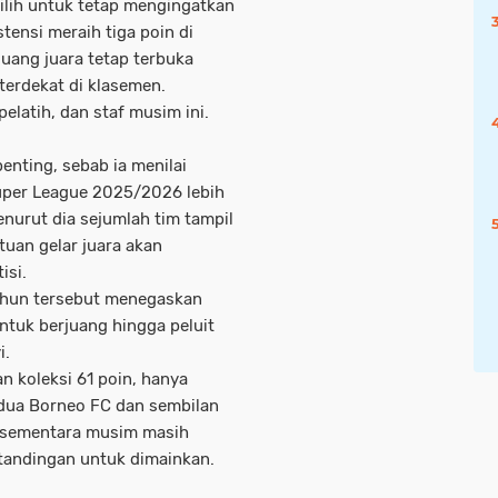
milih untuk tetap mengingatkan
ensi meraih tiga poin di
luang juara tetap terbuka
terdekat di klasemen.
elatih, dan staf musim ini.
enting, sebab ia menilai
Super League 2025/2026 lebih
nurut dia sejumlah tim tampil
uan gelar juara akan
isi.
tahun tersebut menegaskan
ntuk berjuang hingga peluit
i.
n koleksi 61 poin, hanya
kedua Borneo FC dan sembilan
a, sementara musim masih
tandingan untuk dimainkan.