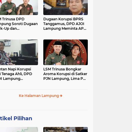
 Trinusa DPD
Dugaan Korupsi BPRS
pung Soroti Dugaan
Tanggamus, DPD AJOI
k-Up dan
Lampung Meminta APH
idaktransparanan
Kembangkan Kasus
garan di Dinas
PCK
tan Napi Korupsi
LSM Trinusa Bongkar
i Tenaga Ahli, DPD
Aroma Korupsi di Satker
OI Lampung
PJN Lampung, Lima Pos
tanyakan Integritas
Anggaran Disorot
mkab Tanggamus
Ke Halaman Lampung
tikel Pilihan