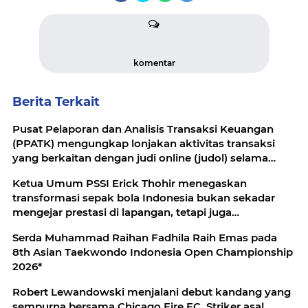
komentar
Berita Terkait
Pusat Pelaporan dan Analisis Transaksi Keuangan
(PPATK) mengungkap lonjakan aktivitas transaksi
yang berkaitan dengan judi online (judol) selama
momentum Piala Dunia 2026.
Ketua Umum PSSI Erick Thohir menegaskan
transformasi sepak bola Indonesia bukan sekadar
mengejar prestasi di lapangan, tetapi juga
membangun kehormatan bangsa, karakter
Serda Muhammad Raihan Fadhila Raih Emas pada
8th Asian Taekwondo Indonesia Open Championship
2026*
Robert Lewandowski menjalani debut kandang yang
sempurna bersama Chicago Fire FC. Striker asal