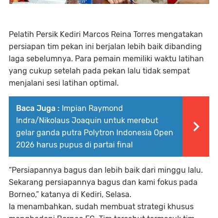
Pelatih Persik Kediri Marcos Reina Torres mengatakan
persiapan tim pekan ini berjalan lebih baik dibanding
laga sebelumnya. Para pemain memiliki waktu latihan
yang cukup setelah pada pekan lalu tidak sempat
menjalani sesi latihan optimal.
Baca Juga :
Impian Raymond
Indra/Nikolaus Joaquin untuk merebut
gelar ganda putra Polytron Indonesia Open
2026 harus pupus di partai final
“Persiapannya bagus dan lebih baik dari minggu lalu.
Sekarang persiapannya bagus dan kami fokus pada
Borneo,” katanya di Kediri, Selasa.
Ia menambahkan, sudah membuat strategi khusus