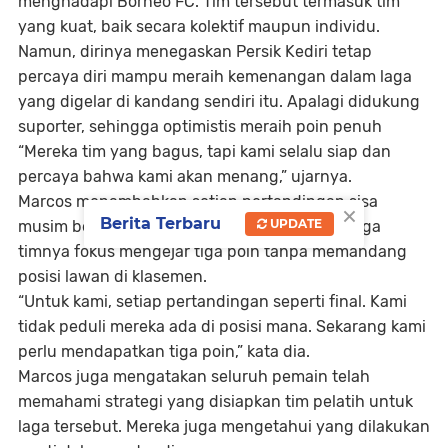
menghadapi Borneo FC. Tim tersebut termasuk tim
yang kuat, baik secara kolektif maupun individu.
Namun, dirinya menegaskan Persik Kediri tetap
percaya diri mampu meraih kemenangan dalam laga
yang digelar di kandang sendiri itu. Apalagi didukung
suporter, sehingga optimistis meraih poin penuh
“Mereka tim yang bagus, tapi kami selalu siap dan
percaya bahwa kami akan menang,” ujarnya.
Marcos menambahkan setiap pertandingan sisa
×
Berita Terbaru
UPDATE
musim bernilai seperti final bagi Persik sehingga
timnya fokus mengejar tiga poin tanpa memandang
posisi lawan di klasemen.
“Untuk kami, setiap pertandingan seperti final. Kami
tidak peduli mereka ada di posisi mana. Sekarang kami
perlu mendapatkan tiga poin,” kata dia.
Marcos juga mengatakan seluruh pemain telah
memahami strategi yang disiapkan tim pelatih untuk
laga tersebut. Mereka juga mengetahui yang dilakukan