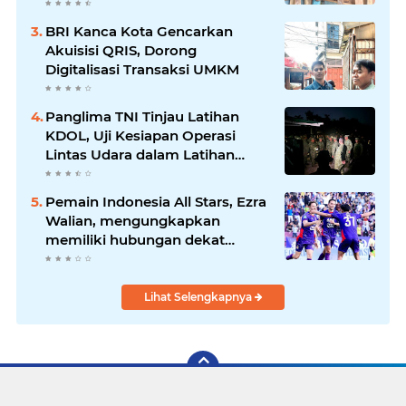
1807/Sorong Selatan Wujudkan
Hunian Layak bagi Warga
BRI Kanca Kota Gencarkan
Akuisisi QRIS, Dorong
Digitalisasi Transaksi UMKM
Panglima TNI Tinjau Latihan
KDOL, Uji Kesiapan Operasi
Lintas Udara dalam Latihan
Terintegrasi TNI 2026
Pemain Indonesia All Stars, Ezra
Walian, mengungkapkan
memiliki hubungan dekat
dengan keluarga bek Aston Villa
Lihat Selengkapnya