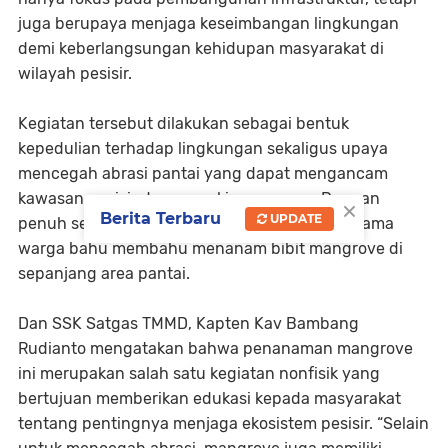
juga berupaya menjaga keseimbangan lingkungan
demi keberlangsungan kehidupan masyarakat di
wilayah pesisir.
Kegiatan tersebut dilakukan sebagai bentuk
kepedulian terhadap lingkungan sekaligus upaya
mencegah abrasi pantai yang dapat mengancam
kawasan pesisir dan pemukiman warga. Dengan
×
Berita Terbaru
UPDATE
penuh semangat, personel Satgas TMMD bersama
warga bahu membahu menanam bibit mangrove di
sepanjang area pantai.
Dan SSK Satgas TMMD, Kapten Kav Bambang
Rudianto mengatakan bahwa penanaman mangrove
ini merupakan salah satu kegiatan nonfisik yang
bertujuan memberikan edukasi kepada masyarakat
tentang pentingnya menjaga ekosistem pesisir. “Selain