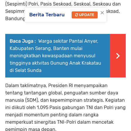
(Sespimti) Polri, Pasis Seskoad, Seskoal, Seskoau dan
×
Sespimmen Polri tahun 2026, bertempat di Seskoad,
Berita Terbaru
UPDATE
Bandung, Senin (25/05/2026).
Baca Juga :
Warga sekitar Pantai Anyer,
Kabupaten Serang, Banten mulai
meningkatkan kewaspadaan menyusul
tingginya aktvitas Gunung Anak Krakatau
di Selat Sunda
Dalam taklimatnya, Presiden RI menyampaikan
tentang tantangan global, penguatan sumber daya
manusia (SDM), dan kepemimpinan strategis. Kegiatan
ini diikuti oleh 1.095 Pasis gabungan TNI dan Polri yang
menjadi momentum penting dalam rangka
memperkuat sinergitas TNI-Polri dalam mencetak
pemimpin masa depan.