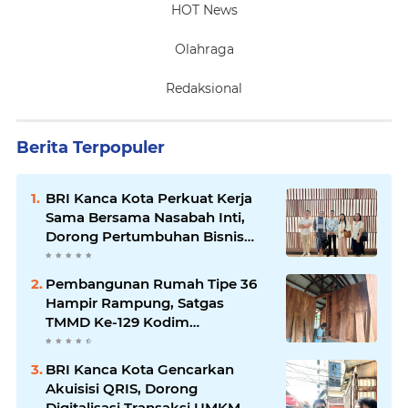
HOT News
Olahraga
Redaksional
Berita Terpopuler
BRI Kanca Kota Perkuat Kerja
Sama Bersama Nasabah Inti,
Dorong Pertumbuhan Bisnis
Berkelanjutan
Pembangunan Rumah Tipe 36
Hampir Rampung, Satgas
TMMD Ke-129 Kodim
1807/Sorong Selatan Wujudkan
Hunian Layak bagi Warga
BRI Kanca Kota Gencarkan
Akuisisi QRIS, Dorong
Digitalisasi Transaksi UMKM