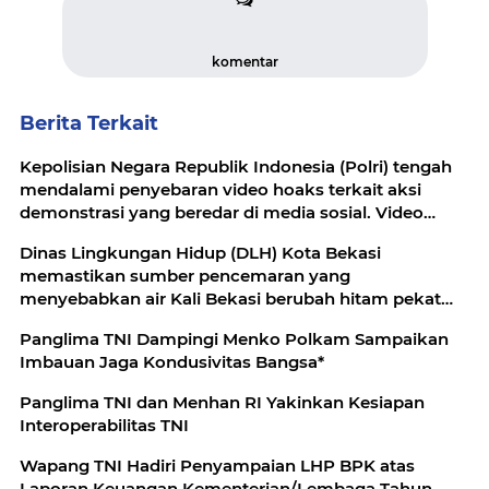
komentar
Berita Terkait
Kepolisian Negara Republik Indonesia (Polri) tengah
mendalami penyebaran video hoaks terkait aksi
demonstrasi yang beredar di media sosial. Video
tersebut diketahui merupakan rekaman peristiwa
Dinas Lingkungan Hidup (DLH) Kota Bekasi
lama yang kembali diunggah
memastikan sumber pencemaran yang
menyebabkan air Kali Bekasi berubah hitam pekat
dalam beberapa hari terakhir
Panglima TNI Dampingi Menko Polkam Sampaikan
Imbauan Jaga Kondusivitas Bangsa*
Panglima TNI dan Menhan RI Yakinkan Kesiapan
Interoperabilitas TNI
Wapang TNI Hadiri Penyampaian LHP BPK atas
Laporan Keuangan Kementerian/Lembaga Tahun