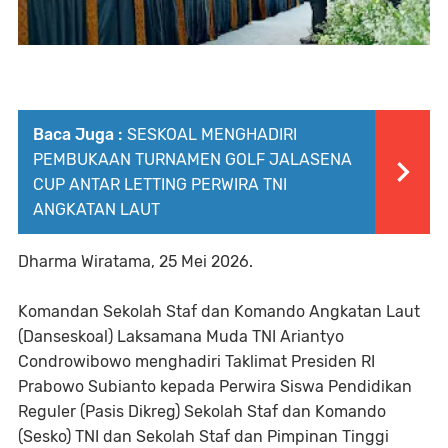
Baca Juga :
SESKOAL MENGHADIRI
PEMBUKAAN TURNAMEN GOLF JALASENA
CUP ANTAR LETTING PERWIRA TNI
ANGKATAN LAUT
Dharma Wiratama, 25 Mei 2026.
Komandan Sekolah Staf dan Komando Angkatan Laut
(Danseskoal) Laksamana Muda TNI Ariantyo
Condrowibowo menghadiri Taklimat Presiden RI
Prabowo Subianto kepada Perwira Siswa Pendidikan
Reguler (Pasis Dikreg) Sekolah Staf dan Komando
(Sesko) TNI dan Sekolah Staf dan Pimpinan Tinggi