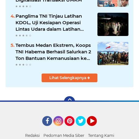
Panglima TNI Tinjau Latihan
KDOL, Uji Kesiapan Operasi
Lintas Udara dalam Latihan
Terintegrasi TNI 2026
Tembus Medan Ekstrem, Koops
TNI Habema Berhasil Salurkan 2
Ton Bantuan Kemanusiaan ke
Tiga Distrik di Kabupaten
Puncak
Lihat Selengkapnya
Facebook
Instagram
Pinterest
Twitter
YouTube
Redaksi
Pedoman Media Siber
Tentang Kami