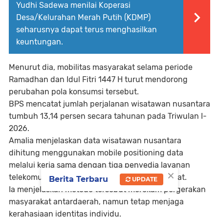
Yudhi Sadewa menilai Koperasi
Desa/Kelurahan Merah Putih (KDMP)
seharusnya dapat terus menghasilkan
keuntungan.
Menurut dia, mobilitas masyarakat selama periode
Ramadhan dan Idul Fitri 1447 H turut mendorong
perubahan pola konsumsi tersebut.
BPS mencatat jumlah perjalanan wisatawan nusantara
tumbuh 13,14 persen secara tahunan pada Triwulan I-
2026.
Amalia menjelaskan data wisatawan nusantara
dihitung menggunakan mobile positioning data
melalui kerja sama dengan tiga penyedia layanan
×
telekomunikasi, yakni Telkomsel, XL, dan Indosat.
Berita Terbaru
UPDATE
Ia menjelaskan metode tersebut merekam pergerakan
masyarakat antardaerah, namun tetap menjaga
kerahasiaan identitas individu.