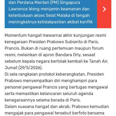
dan Perdana Menteri (PM) Singapura
Lawrence Wong menjamin keamanan dan
keterbukaan akses Selat Malaka di tengah
meningkatnya ketidakpastian akibat konflik
Momentum hangat mewarnai akhir kunjungan resmi
kenegaraan Presiden Prabowo Subianto di Paris,
Prancis. Bukan di ruang pertemuan maupun forum
resmi, melainkan di apron Bandara Orly, sesaat
sebelum kepala negara bertolak kembali ke Tanah Air,
Jumat (29/5/2026).
Di sela rangkaian protokol keberangkatan, Presiden
Prabowo menyempatkan diri menghampiri para
personel pengawal Prancis yang bertugas mengawal
serta memastikan kelancaran seluruh agenda
kenegaraannya selama berada di Paris.
Dalam suasana hangat dan akrab, Prabowo kemudian
mengajak para pengawal tersebut berfoto bersama