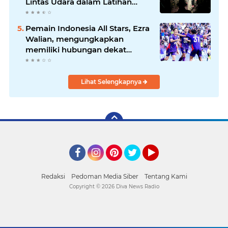
Lintas Udara dalam Latihan
Terintegrasi TNI 2026
Pemain Indonesia All Stars, Ezra
Walian, mengungkapkan
memiliki hubungan dekat
dengan keluarga bek Aston Villa
Lihat Selengkapnya
Facebook
Instagram
Pinterest
Twitter
YouTube
Redaksi
Pedoman Media Siber
Tentang Kami
Copyright ©
2026 Diva News Radio