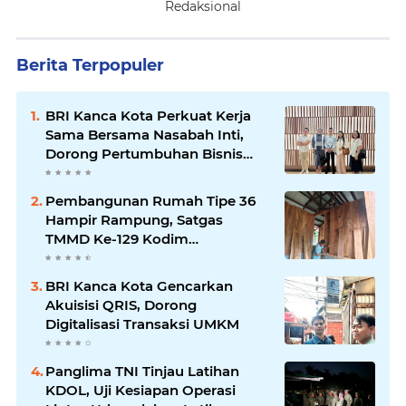
Redaksional
Berita Terpopuler
BRI Kanca Kota Perkuat Kerja
Sama Bersama Nasabah Inti,
Dorong Pertumbuhan Bisnis
Berkelanjutan
Pembangunan Rumah Tipe 36
Hampir Rampung, Satgas
TMMD Ke-129 Kodim
1807/Sorong Selatan Wujudkan
Hunian Layak bagi Warga
BRI Kanca Kota Gencarkan
Akuisisi QRIS, Dorong
Digitalisasi Transaksi UMKM
Panglima TNI Tinjau Latihan
KDOL, Uji Kesiapan Operasi