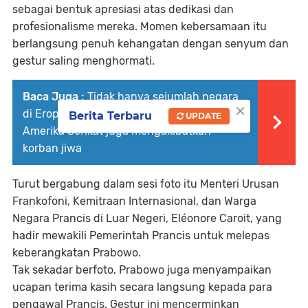
sebagai bentuk apresiasi atas dedikasi dan
profesionalisme mereka. Momen kebersamaan itu
berlangsung penuh kehangatan dengan senyum dan
gestur saling menghormati.
Baca Juga :
Tidak hanya sejumlah negara
×
di Eropa, gelombang panas ekstrem di
Berita Terbaru
UPDATE
Amerika Serikat juga mengakibatkan
korban jiwa
Turut bergabung dalam sesi foto itu Menteri Urusan
Frankofoni, Kemitraan Internasional, dan Warga
Negara Prancis di Luar Negeri, Eléonore Caroit, yang
hadir mewakili Pemerintah Prancis untuk melepas
keberangkatan Prabowo.
Tak sekadar berfoto, Prabowo juga menyampaikan
ucapan terima kasih secara langsung kepada para
pengawal Prancis. Gestur ini mencerminkan