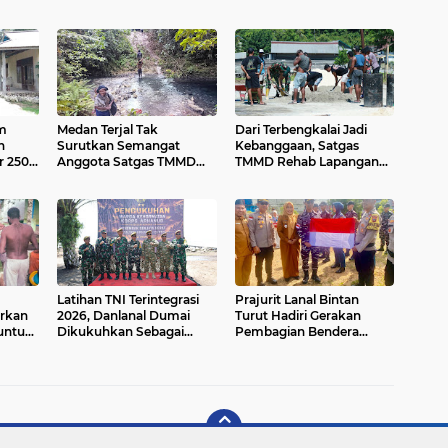
m
Medan Terjal Tak
Dari Terbengkalai Jadi
n
Surutkan Semangat
Kebanggaan, Satgas
r 250
Anggota Satgas TMMD
TMMD Rehab Lapangan
pung
Ke-129, Gotong Royong
Bola Voli
faat
Wujudkan Pembangunan
di Kampung Sesor
Latihan TNI Terintegrasi
Prajurit Lanal Bintan
urkan
2026, Danlanal Dumai
Turut Hadiri Gerakan
 untuk
Dikukuhkan Sebagai
Pembagian Bendera
wuare
Warga Kehormatan Korps
Merah Putih di Bintan
Arhanud TNI AD
Utara