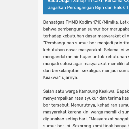
Baca Juga :
Satlap Tri Cakti Bersama K
Gagalkan Perdagangan Bijih dan Balok Ti
Dansatgas TMMD Kodim 1710/Mimika, Letk
bahwa pembangunan sumur bor merupakan
terhadap kebutuhan dasar masyarakat di 
“Pembangunan sumur bor menjadi priorita
kebutuhan dasar masyarakat. Selama ini
mengandalkan air hujan untuk kebutuhan s
menjadi solusi agar masyarakat memiliki ak
dan berkelanjutan, sekaligus menjadi su
Keakwa,” ujarnya.
Salah satu warga Kampung Keakwa, Bapak 
menyampaikan rasa syukur dan terima ka
bor tersebut. Menurutnya, kehadiran sum
masyarakat karena kini warga memiliki sum
digunakan setiap hari. “Masyarakat sanga
sumur bor ini. Sekarang kami tidak hanya b