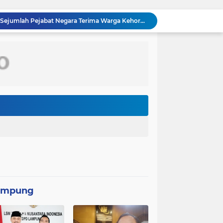
Panglima TNI Dampingi Menko Polkam Sampaikan Imbauan Jaga Kondusivitas Bangsa*
 RI Yakinkan Kesiapan Interoperabilitas TNI
TMMD Ke-129 Kodim 1807/Sorong Selatan Wujudkan Jalan Cor 250 Meter, Warga Kampung Sesor Rasakan Manfaat Nyata
Kasus penggunaan kacamata pintar (smart glasses) untuk merekam salah satu usher di ajang Gaikindo Indonesia International Auto Show (GIIAS) 2026
Menteri Kesehatan (Menkes) Budi Gunadi Sadikin mengaku bersedih setiap kali mendengar kabar ada masyarakat yang meninggal dunia pada usia muda. Ia bahkan menyebut dirinya merasa gagal sebagai menteri kesehatan apabila masih ada warga yang kehilangan nyawa
Kepolisian Negara Republik Indonesia (Polri) tengah mendalami penyebaran video hoaks terkait aksi demonstrasi yang beredar di media sosial. Video tersebut diketahui merupakan rekaman peristiwa lama yang kembali diunggah
Pemerintah Korea Selatan (Korsel) berencana melanjutkan pembangunan jalur kereta api yang menghubungkan Seoul dengan Kota Wonsan di pantai timur Korea Utara
Dinas Lingkungan Hidup (DLH) Kota Bekasi memastikan sumber pencemaran yang menyebabkan air Kali Bekasi berubah hitam pekat dalam beberapa hari terakhir
PT MRT menginvestasikan anggaran sebesar Rp300 miliar lebih untuk membangun pedestrian deck Dukuh Atas yang akan menjadi ikon baru
Wakil Panglima TNI dan Sejumlah Pejabat Negara Terima Warga Kehormatan dan Brevet Korps Marinir
ampung