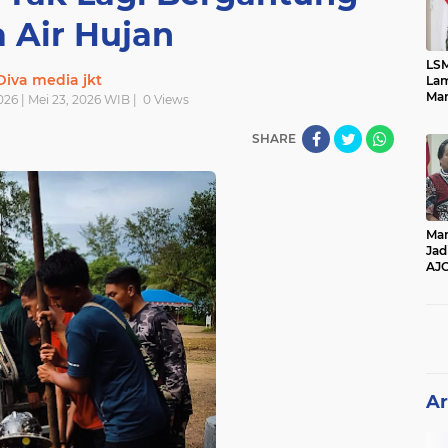
 Air Hujan
LSM
Diva media jkt
Lam
Mar
026 | Mei 23, 2026 WIB |
0
Views
Ket
Ang
SHARE
PK
Man
Jad
AJ
Per
Pe
Ar