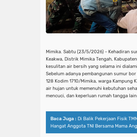
Mimika. Sabtu (23/5/2026) - Kehadiran s
Keakwa, Distrik Mimika Tengah, Kabupaten
kesulitan air bersih yang selama ini diala
Sebelum adanya pembangunan sumur bor 
128 Kodim 1710/Mimika, warga Kampung 
air hujan untuk memenuhi kebutuhan sehar
mencuci, dan keperluan rumah tangga lain
Baca Juga :
Di Balik Pekerjaan Fisik T
Hangat Anggota TNI Bersama Mama Ang