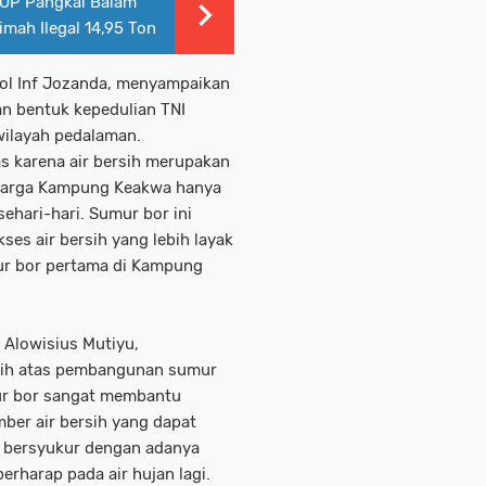
SOP Pangkal Balam
mah Ilegal 14,95 Ton
ol Inf Jozanda, menyampaikan
 bentuk kepedulian TNI
wilayah pedalaman.
s karena air bersih merupakan
 warga Kampung Keakwa hanya
ehari-hari. Sumur bor ini
ses air bersih yang lebih layak
mur bor pertama di Kampung
Alowisius Mutiyu,
sih atas pembangunan sumur
ur bor sangat membantu
ber air bersih yang dapat
t bersyukur dengan adanya
erharap pada air hujan lagi.