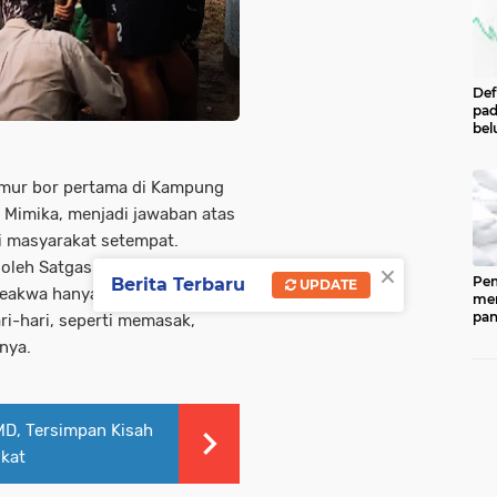
Def
pad
bel
men
per
Pe
umur bor pertama di Kampung
Cen
 Mimika, menjadi jawaban atas
Eco
Ind
mi masyarakat setempat.
×
oleh Satgas TMMD Reguler ke-
Pem
Berita Terbaru
UPDATE
Keakwa hanya mengandalkan
men
pan
i-hari, seperti memasak,
ked
nya.
202
ber
pan
(CP
dip
MMD, Tersimpan Kisah
33.
kat