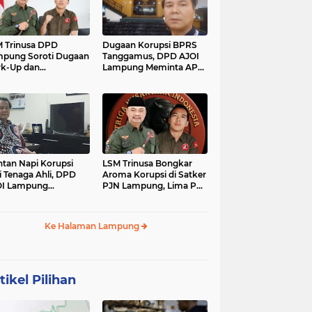
 Trinusa DPD
Dugaan Korupsi BPRS
pung Soroti Dugaan
Tanggamus, DPD AJOI
k-Up dan
Lampung Meminta APH
idaktransparanan
Kembangkan Kasus
garan di Dinas
PCK
tan Napi Korupsi
LSM Trinusa Bongkar
i Tenaga Ahli, DPD
Aroma Korupsi di Satker
OI Lampung
PJN Lampung, Lima Pos
tanyakan Integritas
Anggaran Disorot
mkab Tanggamus
Ke Halaman Lampung
tikel Pilihan