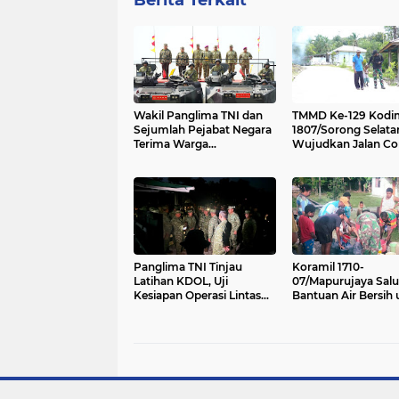
Wakil Panglima TNI dan
TMMD Ke-129 Kodi
Sejumlah Pejabat Negara
1807/Sorong Selata
Terima Warga
Wujudkan Jalan Co
Kehormatan dan Brevet
Meter, Warga Kam
Korps Marinir
Sesor Rasakan Man
Nyata
Panglima TNI Tinjau
Koramil 1710-
Latihan KDOL, Uji
07/Mapurujaya Sal
Kesiapan Operasi Lintas
Bantuan Air Bersih
Udara dalam Latihan
Warga Kampung M
Terintegrasi TNI 2026