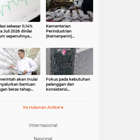
lasi sebesar 0,14%
Kementerian
a Juli 2026 dinilai
Perindustrian
um sepenuhnya
(Kemenperin)
jadi kabar baik bagi
menegaskan industri
ekonomian.
kecil dan menengah
ngamat ekonomi
(IKM), khususnya sektor
ter of Reform on
pakaian jadi, alas kaki,
nomics (Core)
dan alat olahraga,
onesia
memiliki peran strategis
dalam memperkuat
perekonomian nasional
erintah akan mulai
Fokus pada kebutuhan
yalurkan bantuan
pelanggan dan
gan beras tahap
konsistensi
ua pada 17 Agustus
menghadirkan layanan
6. Bantuan yang
dengan semangat
asal dari cadangan
“Melayani Sepenuh Hati”
Ke Halaman Artikel
gan pemerintah
P) tersebut
eruntukkan bagi
244.408 penerima
Internasional
Nasional