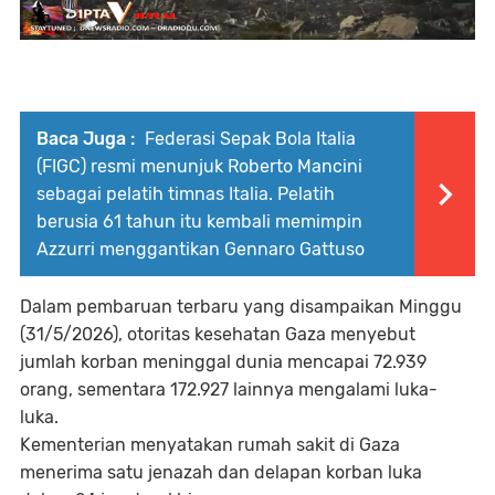
Baca Juga :
Federasi Sepak Bola Italia
(FIGC) resmi menunjuk Roberto Mancini
sebagai pelatih timnas Italia. Pelatih
berusia 61 tahun itu kembali memimpin
Azzurri menggantikan Gennaro Gattuso
Dalam pembaruan terbaru yang disampaikan Minggu
(31/5/2026), otoritas kesehatan Gaza menyebut
jumlah korban meninggal dunia mencapai 72.939
orang, sementara 172.927 lainnya mengalami luka-
luka.
Kementerian menyatakan rumah sakit di Gaza
menerima satu jenazah dan delapan korban luka