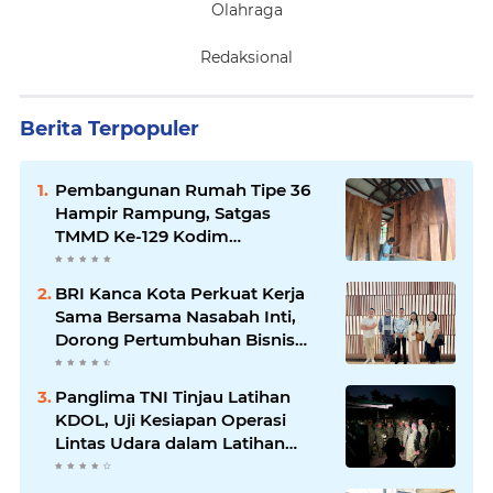
Olahraga
Redaksional
Berita Terpopuler
Pembangunan Rumah Tipe 36
Hampir Rampung, Satgas
TMMD Ke-129 Kodim
1807/Sorong Selatan Wujudkan
Hunian Layak bagi Warga
BRI Kanca Kota Perkuat Kerja
Sama Bersama Nasabah Inti,
Dorong Pertumbuhan Bisnis
Berkelanjutan
Panglima TNI Tinjau Latihan
KDOL, Uji Kesiapan Operasi
Lintas Udara dalam Latihan
Terintegrasi TNI 2026