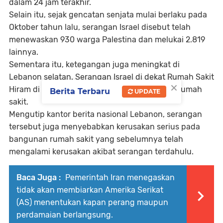
dalam 24 jam terakhir.
Selain itu, sejak gencatan senjata mulai berlaku pada
Oktober tahun lalu, serangan Israel disebut telah
menewaskan 930 warga Palestina dan melukai 2.819
lainnya.
Sementara itu, ketegangan juga meningkat di
Lebanon selatan. Serangan Israel di dekat Rumah Sakit
×
Hiram di Kota Tyre dilaporkan melukai 13 staf rumah
Berita Terbaru
UPDATE
sakit.
Mengutip kantor berita nasional Lebanon, serangan
tersebut juga menyebabkan kerusakan serius pada
bangunan rumah sakit yang sebelumnya telah
mengalami kerusakan akibat serangan terdahulu.
Baca Juga :
Pemerintah Iran menegaskan
tidak akan membiarkan Amerika Serikat
(AS) menentukan kapan perang maupun
perdamaian berlangsung.