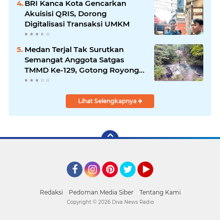
BRI Kanca Kota Gencarkan
Akuisisi QRIS, Dorong
Digitalisasi Transaksi UMKM
Medan Terjal Tak Surutkan
Semangat Anggota Satgas
TMMD Ke-129, Gotong Royong
Wujudkan Pembangunan di
Kampung Sesor
Lihat Selengkapnya
Facebook
Instagram
Pinterest
Twitter
YouTube
Redaksi
Pedoman Media Siber
Tentang Kami
Copyright ©
2026 Diva News Radio