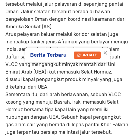
tersebut melalui jalur pelayaran di sepanjang pantai
Oman. Jalur selatan tersebut berada di bawah
pengelolaan Oman dengan koordinasi keamanan dari
Amerika Serikat (AS).
Arus pelayaran keluar melalui koridor selatan juga
mencakup tanker jenis Aframax yang berlayar menuju
India, serta sebuah tanker kecil yang masuk dalam
×
Berita Terbaru
UPDATE
daftar sanksi AS. Sementara itu, di sisi lain, sebuah
VLCC yang mengangkut minyak mentah dari Uni
Emirat Arab (UEA) ikut memasuki Selat Hormuz,
disusul kapal pengangkut produk minyak yang juga
diketahui dari UEA.
Sementara itu, dari arah berlawanan, sebuah VLCC
kosong yang menuju Basrah, Irak, memasuki Selat
Hormuz bersama tiga kapal lain yang memiliki
hubungan dengan UEA. Sebuah kapal pengangkut
gas alam cair yang berada di lepas pantai Khor Fakkan
juga terpantau bersiap melintasi jalur tersebut.