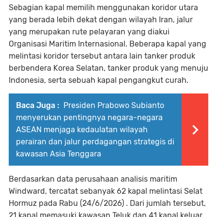
Sebagian kapal memilih menggunakan koridor utara
yang berada lebih dekat dengan wilayah Iran, jalur
yang merupakan rute pelayaran yang diakui
Organisasi Maritim Internasional. Beberapa kapal yang
melintasi koridor tersebut antara lain tanker produk
berbendera Korea Selatan, tanker produk yang menuju
Indonesia, serta sebuah kapal pengangkut curah.
Baca Juga :
Presiden Prabowo Subianto
menyerukan pentingnya negara-negara
ASEAN menjaga kedaulatan wilayah
perairan dan jalur perdagangan strategis di
kawasan Asia Tenggara
Berdasarkan data perusahaan analisis maritim
Windward, tercatat sebanyak 62 kapal melintasi Selat
Hormuz pada Rabu (24/6/2026) . Dari jumlah tersebut,
21 kapal memasuki kawasan Teluk dan 41 kapal keluar