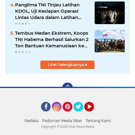
Panglima TNI Tinjau Latihan
KDOL, Uji Kesiapan Operasi
Lintas Udara dalam Latihan
Terintegrasi TNI 2026
Tembus Medan Ekstrem, Koops
TNI Habema Berhasil Salurkan 2
Ton Bantuan Kemanusiaan ke
Tiga Distrik di Kabupaten
Puncak
Lihat Selengkapnya
Facebook
Instagram
Pinterest
Twitter
YouTube
Redaksi
Pedoman Media Siber
Tentang Kami
Copyright ©
2026 Diva News Radio