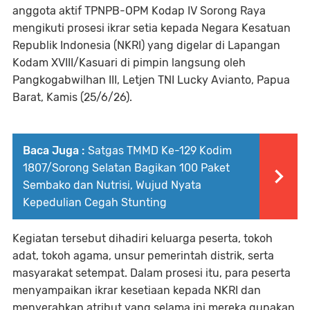
anggota aktif TPNPB-OPM Kodap IV Sorong Raya
mengikuti prosesi ikrar setia kepada Negara Kesatuan
Republik Indonesia (NKRI) yang digelar di Lapangan
Kodam XVIII/Kasuari di pimpin langsung oleh
Pangkogabwilhan III, Letjen TNI Lucky Avianto, Papua
Barat, Kamis (25/6/26).
Baca Juga :
Satgas TMMD Ke-129 Kodim
1807/Sorong Selatan Bagikan 100 Paket
Sembako dan Nutrisi, Wujud Nyata
Kepedulian Cegah Stunting
Kegiatan tersebut dihadiri keluarga peserta, tokoh
adat, tokoh agama, unsur pemerintah distrik, serta
masyarakat setempat. Dalam prosesi itu, para peserta
menyampaikan ikrar kesetiaan kepada NKRI dan
menyerahkan atribut yang selama ini mereka gunakan