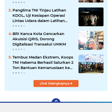
Berkelanjutan
Panglima TNI Tinjau Latihan
KDOL, Uji Kesiapan Operasi
Lintas Udara dalam Latihan
Terintegrasi TNI 2026
BRI Kanca Kota Gencarkan
Akuisisi QRIS, Dorong
Digitalisasi Transaksi UMKM
Tembus Medan Ekstrem, Koops
TNI Habema Berhasil Salurkan 2
Ton Bantuan Kemanusiaan ke
Tiga Distrik di Kabupaten
Puncak
Lihat Selengkapnya