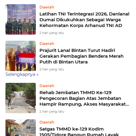
Daerah
Latihan TNI Terintegrasi 2026, Danlanal
Dumai Dikukuhkan Sebagai Warga
Kehormatan Korps Arhanud TNI AD
2 hari yang lalu
Daerah
Prajurit Lanal Bintan Turut Hadiri
Gerakan Pembagian Bendera Merah
Putih di Bintan Utara
2 hari yang lalu
Selengkapnya »
Daerah
Rehab Jembatan TMMD Ke-129
Pengecoran Bagian Atas Jembatan
Hampir Rampung, Akses Masyarakat
Kampung Sesor Segera Lebih Aman
2 hari yang lalu
dan Lancar
Daerah
Satgas TMMD ke-129 Kodim
1505/Tidore Bangun Rumah Layak