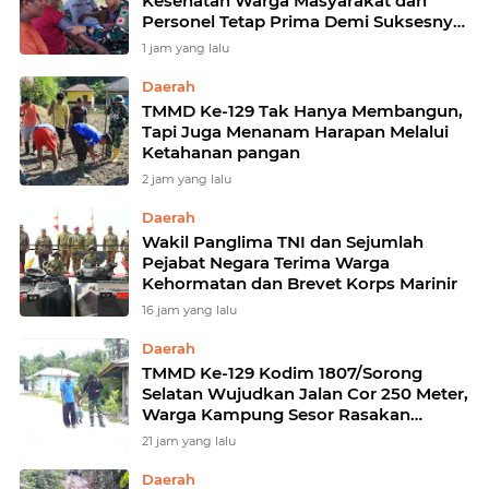
Kesehatan Warga Masyarakat dan
Personel Tetap Prima Demi Suksesnya
TMMD di Kampung Sesor
1 jam yang lalu
Daerah
TMMD Ke-129 Tak Hanya Membangun,
Tapi Juga Menanam Harapan Melalui
Ketahanan pangan
2 jam yang lalu
Daerah
Wakil Panglima TNI dan Sejumlah
Pejabat Negara Terima Warga
Kehormatan dan Brevet Korps Marinir
16 jam yang lalu
Daerah
TMMD Ke-129 Kodim 1807/Sorong
Selatan Wujudkan Jalan Cor 250 Meter,
Warga Kampung Sesor Rasakan
Manfaat Nyata
21 jam yang lalu
Daerah