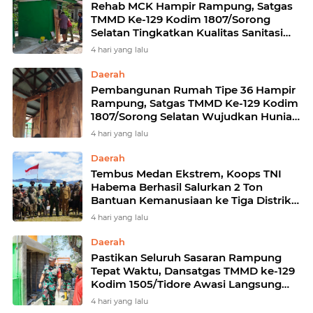
Rehab MCK Hampir Rampung, Satgas
TMMD Ke-129 Kodim 1807/Sorong
Selatan Tingkatkan Kualitas Sanitasi
Warga Kampung Sesor
4 hari yang lalu
Daerah
Pembangunan Rumah Tipe 36 Hampir
Rampung, Satgas TMMD Ke-129 Kodim
1807/Sorong Selatan Wujudkan Hunian
Layak bagi Warga
4 hari yang lalu
Daerah
Tembus Medan Ekstrem, Koops TNI
Habema Berhasil Salurkan 2 Ton
Bantuan Kemanusiaan ke Tiga Distrik
di Kabupaten Puncak
4 hari yang lalu
Daerah
Pastikan Seluruh Sasaran Rampung
Tepat Waktu, Dansatgas TMMD ke-129
Kodim 1505/Tidore Awasi Langsung
Progres Pembangunan
4 hari yang lalu