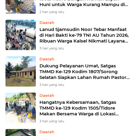
Huni untuk Warga Kurang Mampu di
Wasile Tengah
2 hari yang lalu
Daerah
Lanud Sjamsudin Noor Tebar Manfaat
di Hari Bakti ke-79 TNI AU Tahun 2026,
Ribuan Warga Kalsel Nikmati Layanan
Kesehatan Gratis dan Bazar UMKM
3 hari yang lalu
Murah
Daerah
Dukung Pelayanan Umat, Satgas
TMMD Ke-129 Kodim 1807/Sorong
Selatan Siapkan Lahan Rumah Pastori
di Kampung Sesor
3 hari yang lalu
Daerah
Hangatnya Kebersamaan, Satgas
TMMD ke-129 Kodim 1505/Tidore
Makan Bersama Warga di Lokasi
Pekerjaan
3 hari yang lalu
Daerah