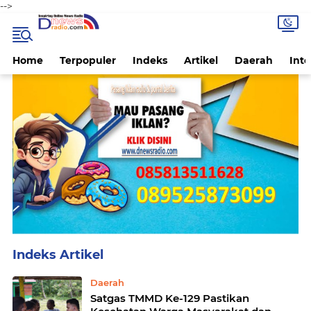
-->
Home
Terpopuler
Indeks
Artikel
Daerah
Inte
Home
Currently Browsing: Daerah
Daerah
Satgas TMMD Ke-129 Pastikan