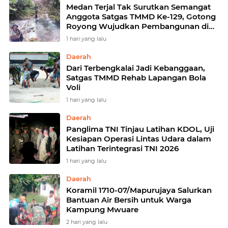
Medan Terjal Tak Surutkan Semangat
Anggota Satgas TMMD Ke-129, Gotong
Royong Wujudkan Pembangunan di
Kampung Sesor
1 hari yang lalu
Daerah
Dari Terbengkalai Jadi Kebanggaan,
Satgas TMMD Rehab Lapangan Bola
Voli
1 hari yang lalu
Daerah
Panglima TNI Tinjau Latihan KDOL, Uji
Kesiapan Operasi Lintas Udara dalam
Latihan Terintegrasi TNI 2026
1 hari yang lalu
Daerah
Koramil 1710-07/Mapurujaya Salurkan
Bantuan Air Bersih untuk Warga
Kampung Mwuare
2 hari yang lalu